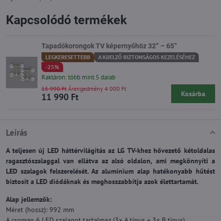
Kapcsolódó termékek
Tapadókorongok TV képernyőhöz 32” – 65”
LEGKERESETTEBB
A KIJELZŐ BIZTONSÁGOS KEZELÉSÉHEZ
-25%
Raktáron: több mint 5 darab
15 990 Ft
Árengedmény 4 000 Ft
Kosárba
11 990 Ft
Leírás
A teljesen új LED háttérvilágítás az LG TV-khez hővezető kétoldalas
ragasztószalaggal van ellátva az alsó oldalon, ami megkönnyíti a
LED szalagok felszerelését. Az alumínium alap hatékonyabb hűtést
biztosít a LED diódáknak és meghosszabbítja azok élettartamát.
Alap jellemzők:
Méret (hossz): 992 mm
A csomag 6 LED szalagot tartalmaz (3x A típus + 3x B típus).