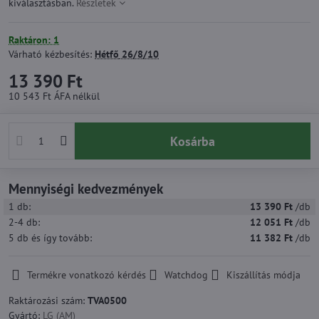
kiválasztásban.
Részletek
Raktáron: 1
Várható kézbesítés:
Hétfő
26/8/10
13 390 Ft
10 543 Ft
ÁFA nélkül
Kosárba
Mennyiségi kedvezmények
1
db:
13 390 Ft
/db
2-4
db:
12 051 Ft
/db
5
db
és így tovább
:
11 382 Ft
/db
Termékre vonatkozó kérdés
Watchdog
Kiszállítás módja
Raktározási szám:
TVA0500
Gyártó:
LG (AM)