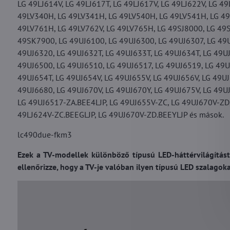
LG 49LJ614V, LG 49LJ617T, LG 49LJ617V, LG 49LJ622V, LG 49
49LV340H, LG 49LV341H, LG 49LV540H, LG 49LV541H, LG 49
49LV761H, LG 49LV762V, LG 49LV765H, LG 49SJ8000, LG 49SJ
49SK7900, LG 49UJ6100, LG 49UJ6300, LG 49UJ6307, LG 49U
49UJ6320, LG 49UJ632T, LG 49UJ633T, LG 49UJ634T, LG 49UJ
49UJ6500, LG 49UJ6510, LG 49UJ6517, LG 49UJ6519, LG 49U
49UJ654T, LG 49UJ654V, LG 49UJ655V, LG 49UJ656V, LG 49U
49UJ6680, LG 49UJ670V, LG 49UJ670Y, LG 49UJ675V, LG 49U
LG 49UJ6517-ZA.BEE4LJP, LG 49UJ655V-ZC, LG 49UJ670V-ZD,
49LJ624V-ZC.BEEGLJP, LG 49UJ670V-ZD.BEEYLJP és mások.
lc490due-fkm3
Ezek a TV-modellek különböző típusú LED-háttérvilágítást
ellenőrizze, hogy a TV-je valóban ilyen típusú LED szalagoka