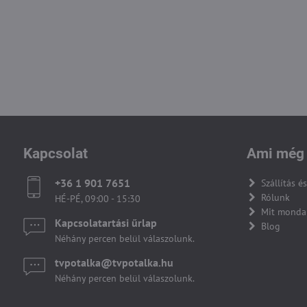
Kapcsolat
Ami még 
+36 1 901 7651
Szállítás és
Rólunk
HÉ-PÉ, 09:00 - 15:30
Mit monda
Kapcsolatartási űrlap
Blog
Néhány percen belül válaszolunk.
tvpotalka​@tvpotalka​.hu
Néhány percen belül válaszolunk.