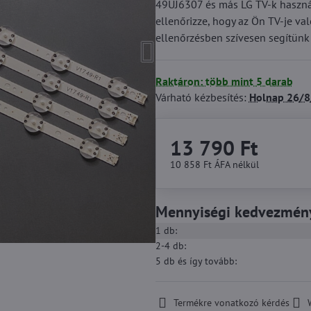
49UJ6307 és más LG TV-k használ
ellenőrizze, hogy az Ön TV-je va
ellenőrzésben szívesen segítün
Raktáron: több mint 5 darab
Várható kézbesítés:
Holnap
26/8
13 790 Ft
10 858 Ft
ÁFA nélkül
Mennyiségi kedvezmén
1
db:
2-4
db:
5
db
és így tovább
:
Termékre vonatkozó kérdés