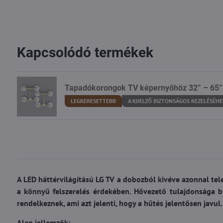
Kapcsolódó termékek
Tapadókorongok TV képernyőhöz 32” – 65”
LEGKERESETTEBB
A KIJELZŐ BIZTONSÁGOS KEZELÉSÉHE
A LED háttérvilágítású LG TV a dobozból kivéve azonnal tel
a könnyű felszerelés érdekében. Hővezető tulajdonsága b
rendelkeznek, ami azt jelenti, hogy a hűtés jelentősen javul.
Alap jellemzők: