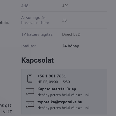
Átló:
49"
A csomagolás
58
lnia.
hossza cm-ben:
TV háttérvilágítás:
Direct LED
Jótállás:
24 hónap
Kapcsolat
+36 1 901 7651
HÉ-PÉ, 09:00 - 15:30
Kapcsolatartási űrlap
Néhány percen belül válaszolunk.
tvpotalka​@tvpotalka​.hu
50Y, LG
Néhány percen belül válaszolunk.
LJ614T,