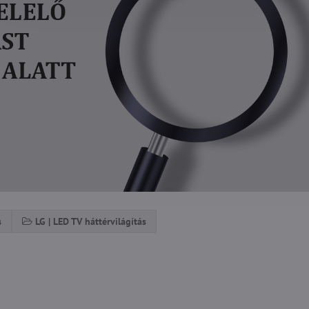
s
LG | LED TV háttérvilágítás