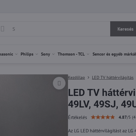
Keresés
nasonic
Philips
Sony
Thomson - TCL
Sencor és egyéb márká
Kezdőlap
LED TV háttérvilágítás
LED TV háttérvi
49LV, 49SJ, 49
Értékelés
4.87
/
5
(
4
Az LG LED háttérvilágítást az L