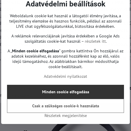
LJ624V, LG 49LJ6400, LG 49LJ6420, LG 49LJ6800, LG 49LV340C, L
Adatvédelmi beállítások
LV560H, LG 49LV570H, LG 49LV640S, LG 49LV661H, LG 49LV751H,
800T, LG 49SJ800V, LG 49SJ800Y, LG 49SJ8109, LG 49SJ810V, LG
Weboldalunk cookie-kat használ a látogatói élmény javítása, a
teljesítmény elemzése és hasznos funkciók, például az azonnali
J6309, LG 49UJ630A, LG 49UJ630T, LG 49UJ630V, LG 49UJ630Y, L
LIVE chat ügyfélszolgálatunkkal, biztosítása érdekében.
634V, LG 49UJ6350, LG 49UJ635T, LG 49UJ635V, LG 49UJ639V, LG
A reklámok relevanciájának javítása érdekében a Google Ads
J651T, LG 49UJ651V, LG 49UJ6520, LG 49UJ6525, LG 49UJ652T, LG
szolgáltatás cookie-kat használ –
részletek itt
.
J6560, LG 49UJ656565, LG 49UJ656T, LG 49UJ6600, LG 49UJ6620, 
J701V, LG 49UV340C, LG 49LJ624V-ZC.BEEYLJP, LG 49UJ701V-ZC.B
A „
Minden cookie elfogadása
" gombra kattintva Ön hozzájárul az
adatok kezeléséhez, és azonnali hozzáférést kap az élő, valós
 LG 49LV340C-ZC, LG 49UJ651V-ZA.BEU4LJP, LG 49LJ614V-ZA.BEEY
idejű támogatáshoz. Az alábbiakban bármikor módosíthatja
cookie-beállításait.
Adatvédelmi nyilatkozat
 használhatnak (különböző számú LED stb.). Megrendelés előtt
Minden cookie elfogadása
t tartalmazz-e.
Csak a szükséges cookie-k használata
Részletek megjelenítése