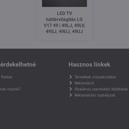
LED TV
háttérvilágítás LG
V17 49 | 49LJ, 49LV,
49SJ, 49UJ, 49UJ
érdekelhetné
Hasznos linkek
 fizetés
Termékek visszaküldése
Reklamáció
nak rólunk?
Általános szerződési feltételek
Reklamációs szabályzat