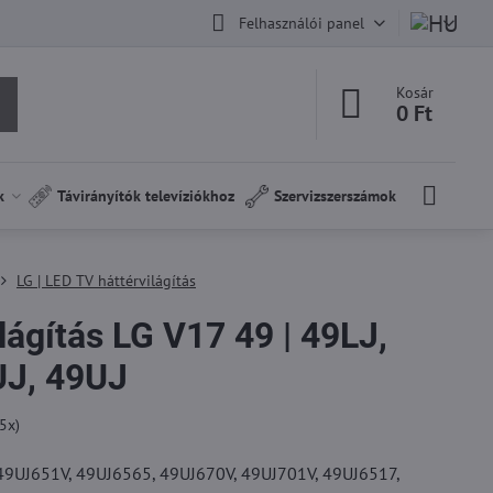
Felhasználói panel
Kosár
0 Ft
k
Távirányítók televíziókhoz
Szervizszerszámok
LG | LED TV háttérvilágítás
lágítás LG V17 49 | 49LJ,
UJ, 49UJ
5
x)
G 49UJ651V, 49UJ6565, 49UJ670V, 49UJ701V, 49UJ6517,