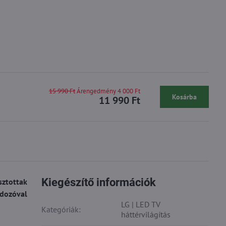
15 990 Ft
Árengedmény 4 000 Ft
Kosárba
11 990 Ft
Kiegészítő információk
sztottak
rdozóval
LG | LED TV
Kategóriák:
háttérvilágítás