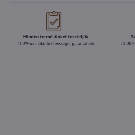
Minden termékünket teszteljük
S
100%-os működőképességet garantálunk
25 000 F