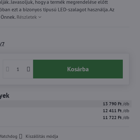
ják. Javasoljuk, hogy a termék megrendelése előtt
lóban ezt a bizonyos típusú LED-szalagot használja. Az
k Önnek.
Részletek
/7
Kosárba
yek
13 790 Ft
/db
12 411 Ft
/db
11 722 Ft
/db
Watchdog
Kiszállítás módja