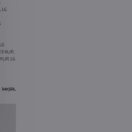
G
 LG
G
LG
EE4LJP,
LJP, LG
 kérjük,