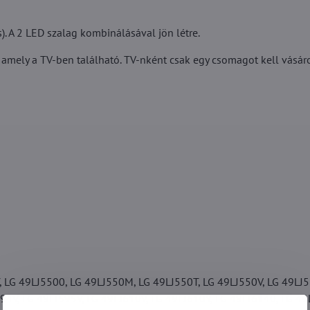
). A 2 LED szalag kombinálásával jön létre.
 amely a TV-ben található. TV-nként csak egy csomagot kell vásáro
 LG 49LJ5500, LG 49LJ550M, LG 49LJ550T, LG 49LJ550V, LG 49LJ5
94V, LG 49LJ595V, LG 49LJ610V, LG 49LJ610Y, LG 49LJ6140, LG 49