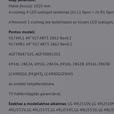
Méret (hossz): 1020 mm
A csomag 4 LED szalagot tartalmaz (2x L1 típus + 2x R1 típus
A felsorolt 1 csomag ára tartalmazza az összes LED szalagot,
Pontos modell:
V1749L1 49" V17 ART3 2862 Rev0.2
V1749R1 49" V17 ART3 2862 Rev0.2
AGF78687101, AGF30001201
6916L-2862A, 6916L-2863A, 6916L-2862B, 6916L-2863B
LC490DGG (FK)(M3), LC490DGGFKM3
Az eredeti helyettesítésére.
TV háttérvilágítás garanciával.
Ezekhez a modellekhez alkalmas:
LG 49LJ510V, LG 49LJ510Y,
49LJ552V, LG 49LJ553T, LG 49LJ554T, LG 49LJ5550, LG 49LJ5