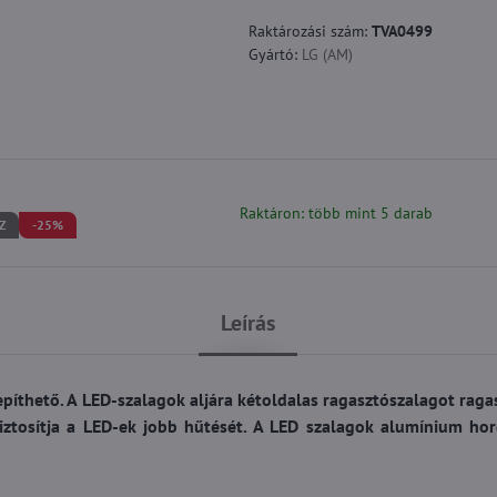
Raktározási szám:
TVA0499
Gyártó:
LG (AM)
Raktáron: több mint 5 darab
Z
-25%
Leírás
epíthető. A LED-szalagok aljára kétoldalas ragasztószalagot raga
iztosítja a LED-ek jobb hűtését. A LED szalagok alumínium ho