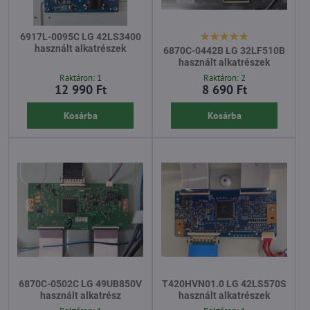
6917L-0095C LG 42LS3400
használt alkatrészek
6870C-0442B LG 32LF510B
használt alkatrészek
Raktáron: 1
Raktáron: 2
12 990 Ft
8 690 Ft
Kosárba
Kosárba
6870C-0502C LG 49UB850V
T420HVN01.0 LG 42LS570S
használt alkatrész
használt alkatrészek