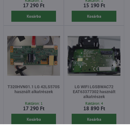
Raktáron: 1
Raktáron: 1
17 290 Ft
15 190 Ft
Kosárba
Kosárba
T320HVN01.1 LG 42LS570S
LG WIFI LGSBWAC72
használt alkatrészek
EAT63377302 használt
alkatrészek
Raktáron: 1
Raktáron: 4
17 290 Ft
18 890 Ft
Kosárba
Kosárba