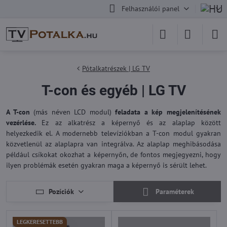
Felhasználói panel
Pótalkatrészek | LG TV
T-con és egyéb | LG TV
A T-con
(más néven LCD modul)
feladata a kép megjelenítésének
vezérlése.
Ez az alkatrész a képernyő és az alaplap között
helyezkedik el. A modernebb televíziókban a T-con modul gyakran
közvetlenül az alaplapra van integrálva. Az alaplap meghibásodása
például csíkokat okozhat a képernyőn, de fontos megjegyezni, hogy
ilyen problémák esetén gyakran maga a képernyő is sérült lehet.
Pozíciók
Paraméterek
LEGKERESETTEBB