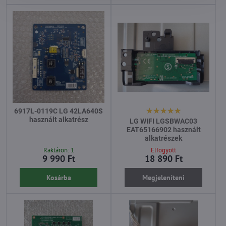
6917L-0119C LG 42LA640S
használt alkatrész
LG WIFI LGSBWAC03
EAT65166902 használt
alkatrészek
Raktáron: 1
Elfogyott
9 990 Ft
18 890 Ft
Kosárba
Megjeleníteni