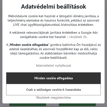
12 990 Ft
18 890 Ft
Adatvédelmi beállítások
Kosárba
Kosárba
Weboldalunk cookie-kat használ a látogatói élmény javítása, a
teljesítmény elemzése és hasznos funkciók, például az azonnali
LIVE chat ügyfélszolgálatunkkal, biztosítása érdekében.
A reklámok relevanciájának javítása érdekében a Google Ads
szolgáltatás cookie-kat használ –
részletek itt
.
A „
Minden cookie elfogadása
" gombra kattintva Ön hozzájárul az
adatok kezeléséhez, és azonnali hozzáférést kap az élő, valós
idejű támogatáshoz. Az alábbiakban bármikor módosíthatja
cookie-beállításait.
Adatvédelmi nyilatkozat
LC320EXN 6870C-0370A LG
32LN536B használt
LED háttérvilágítás fólia
Minden cookie elfogadása
alkatrész
rögzítő klipsz – LG 32LB,
39LB, 42LB
Raktáron: több mint 5 darab
Raktáron: 1
Csak a szükséges cookie-k használata
590 Ft
9 990 Ft
Részletek megjelenítése
Kosárba
Kosárba