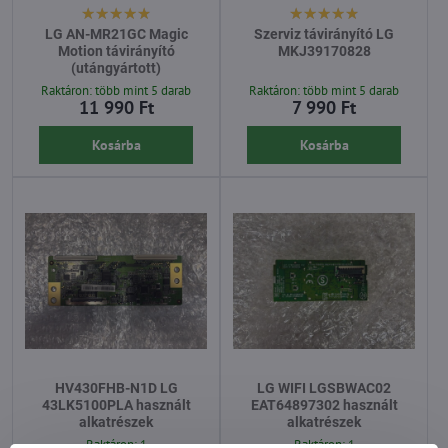
LG AN-MR21GC Magic
Szerviz távirányító LG
Motion távirányító
MKJ39170828
(utángyártott)
Raktáron: több mint 5 darab
Raktáron: több mint 5 darab
11 990 Ft
7 990 Ft
Kosárba
Kosárba
HV430FHB-N1D LG
LG WIFI LGSBWAC02
43LK5100PLA használt
EAT64897302 használt
alkatrészek
alkatrészek
Raktáron: 1
Raktáron: 1