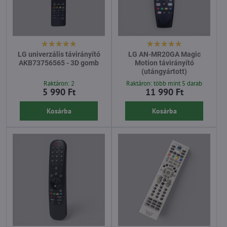
LG univerzális távirányító
LG AN-MR20GA Magic
AKB73756565 - 3D gomb
Motion távirányító
(utángyártott)
Raktáron: 2
Raktáron: több mint 5 darab
5 990 Ft
11 990 Ft
Kosárba
Kosárba