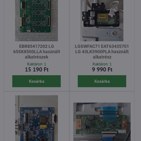
EBR85417202 LG
LGSWFAC71 EAT63435701
65SK8500LLA használt
LG 43LK5900PLA használt
alkatrészek
alkatrész
Raktáron: 1
Raktáron: 1
15 190 Ft
9 990 Ft
Kosárba
Kosárba