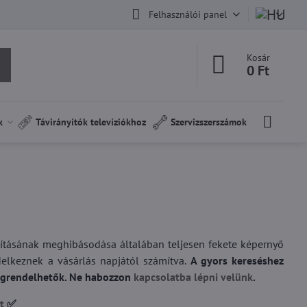
Felhasználói panel
Kosár
0 Ft
k
Távirányítók televíziókhoz
Szervizszerszámok
lágításának meghibásodása általában teljesen fekete képernyő
ndelkeznek a vásárlás napjától számítva.
A gyors kereséshez
 megrendelhetők. Ne habozzon
kapcsolatba lépni velünk
.
t
✅