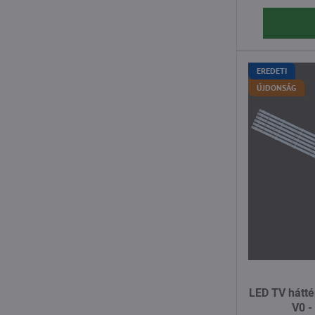
EREDETI
ÚJDONSÁG
LED TV hátté
V0 -