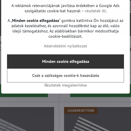
A reklámok relevanciájának javítása érdekében a Google Ads
szolgáltatás cookie-kat használ –
részletek itt
.
A „
Minden cookie elfogadása
" gombra kattintva Ön hozzájárul az
adatok kezeléséhez, és azonnali hozzáférést kap az élő, valós
idejű támogatáshoz. Az alábbiakban bármikor módosíthatja
cookie-beállításait.
áttérvilágítás Philips
Adatvédelmi nyilatkozat
K430WDD1 A3
LED TV háttérvilágítás Philips 
V0 00
LED TV háttérvilágítás Philips K430WDD1 A3 - Átló:
43"
Minden cookie elfogadása
LED TV háttérvilágí
43"
Raktáron: 4
Raktáron: több mint 5 darab
Csak a szükséges cookie-k használata
16 090 Ft
12 790 Ft
Részletek megjelenítése
Kosárba
Kosárba
LEGKERESETTEBB