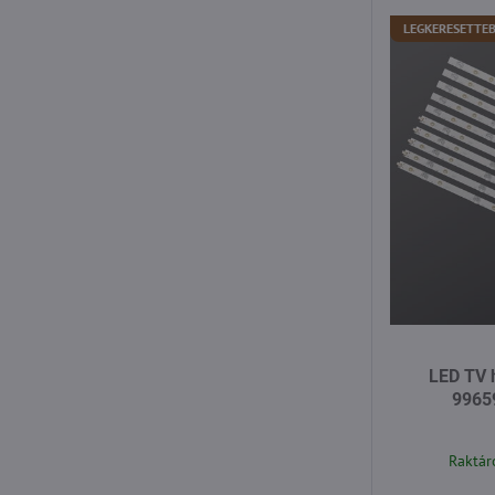
LEGKERESETTE
LED TV h
9965
Raktár