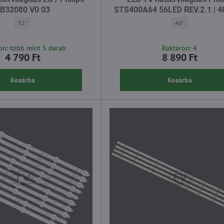
B32080 V0 03
STS400A64 56LED REV.2.1 | 
LED TV háttérvilágítás LG / Philips LB32080 V0 03 - Átló:
LED TV háttérvilág
32"
40"
on: több mint 5 darab
Raktáron: 4
4 790 Ft
8 890 Ft
Kosárba
Kosárba