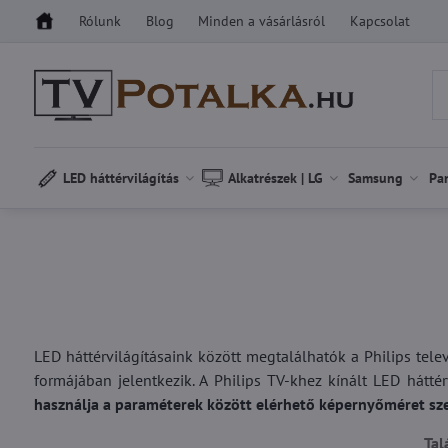
Rólunk
Blog
Minden a vásárlásról
Kapcsolat
LED háttérvilágítás
Alkatrészek | LG
Samsung
Pa
LED háttérvilágításaink között megtalálhatók a Philips tele
formájában jelentkezik. A Philips TV-khez kínált LED hátté
használja a paraméterek között elérhető képernyőméret szer
Tal