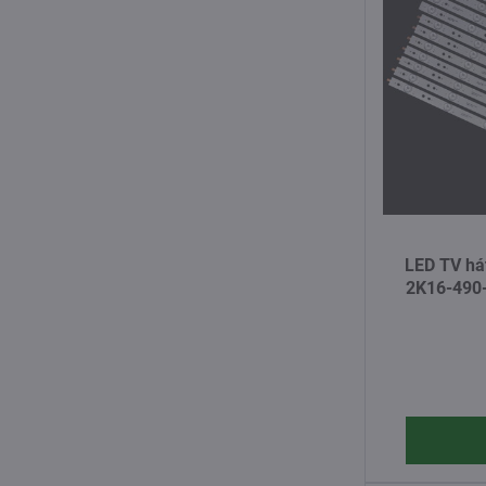
LED TV hát
2K16-490