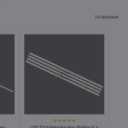
54
tételeket
ips
LED TV háttérvilágítás Philips GJ-