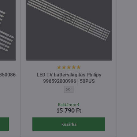
LB50086
LED TV háttérvilágítás Philips
996592000996 | 50PUS
tás Philips LB50086 V0 | 50PUS - Átló:
LED TV háttérvilágítás Philips 996592000996
50"
:
Raktáron: 4
15 790 Ft
Kosárba