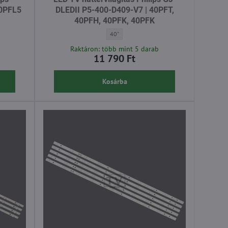
40PFL5
DLEDII P5-400-D409-V7 | 40PFT,
40PFH, 40PFK, 40PFK
ítás Philips STS400A64 56LED REV.2.1 | 40PFL5 - Átló:
LED TV háttérvilágítás Philips GJ-DLEDII P5
40"
Raktáron: több mint 5 darab
11 790 Ft
Kosárba