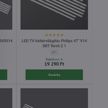
LB43014
LED TV háttérvilágítás Philips 47" V14
DRT Rev0.2 1
tás Philips LB43014 V0 00 - Átló:
LED TV háttérvilágítás Philips 47" V14 DRT Re
47"
Raktáron: 4
19 290 Ft
Kosárba