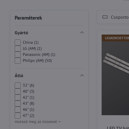
Csoportos
Paraméterek
Gyártó
LEGKERESETTE
China (1)
LG (AM) (1)
Panasonic (AM) (1)
Philips (AM) (50)
Átló
32" (6)
40" (3)
42" (1)
43" (8)
46" (1)
47" (2)
mutasd meg az összeset
LED TV hátt