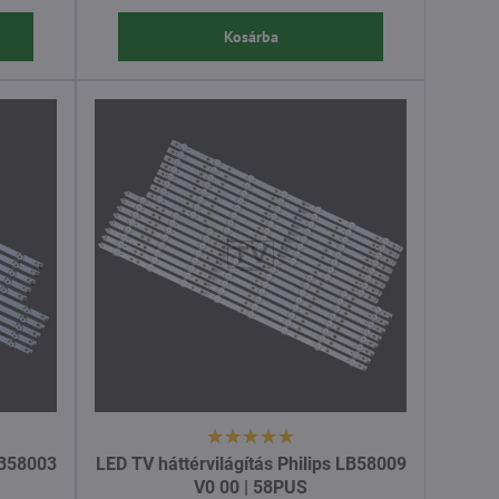
Kosárba
LB58003
LED TV háttérvilágítás Philips LB58009
V0 00 | 58PUS