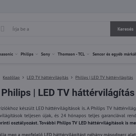
Keresés
nasonic
Philips
Sony
Thomson - TCL
Sencor és egyéb márká
Kezdőlap
LED TV háttérvilágítás
Philips | LED TV háttérvilágítás
Philips | LED TV háttérvilágítás
víziókhoz készült LED háttérvilágítások is. A Philips TV háttérvi
rvilágítások teljesen újak, és 24 hónapos teljes garanciával re
inti osztályozást. További Philips TV LED háttérvilágítások is
álja meg a megfelelő LED háttérvilágítást néhány másodperc alat