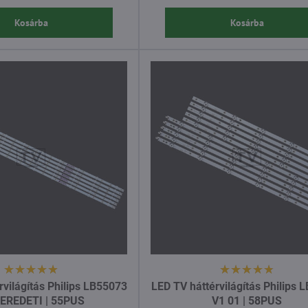
Kosárba
Kosárba
rvilágítás Philips LB55073
LED TV háttérvilágítás Philips 
 EREDETI | 55PUS
V1 01 | 58PUS