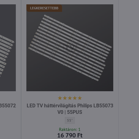
LEGKERESETTEBB
LB55072
LED TV háttérvilágítás Philips LB55073
V0 | 55PUS
tás Philips LB55072 V0 | 55PUS - Átló:
LED TV háttérvilágítás Philips LB55073 V0 | 
55"
Raktáron: 1
16 790 Ft