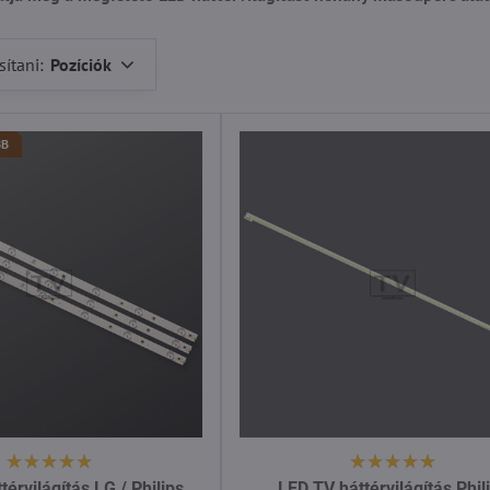
ítani:
Pozíciók
BB
érvilágítás LG / Philips
LED TV háttérvilágítás Phil