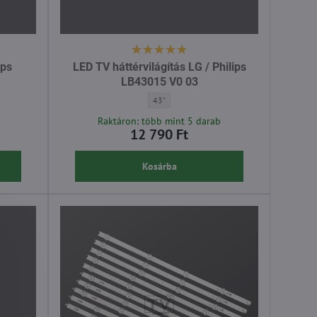
ips
LED TV háttérvilágítás LG / Philips
LB43015 V0 03
ítás Philips 996592001075 | 43PUS - Átló:
LED TV háttérvilágítás LG / Philips LB43015 V
43"
Raktáron: több mint 5 darab
12 790 Ft
Kosárba