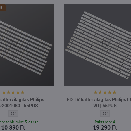
BB
áttérvilágítás Philips
LED TV háttérvilágítás Philips 
92001080 | 55PUS
V0 | 55PUS
LED TV háttérvilágítás Philips 996592001080 | 55PUS - Átló:
LED TV háttérvilágí
55"
55"
on: több mint 5 darab
Raktáron: 4
10 890 Ft
19 290 Ft