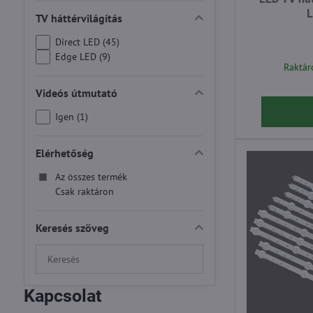
L
TV háttérvilágítás
Direct LED (45)
Edge LED (9)
Raktár
Videós útmutató
Igen (1)
Elérhetőség
Az összes termék
Csak raktáron
Keresés szöveg
Keresés
szűrési
eredmények
Kapcsolat
teljes