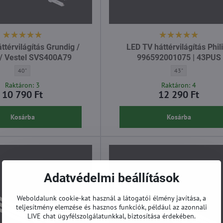
ttérvilágítás Grundig /
LED TV háttérvilágítás Phil
 / Vestel SVS400A79
996592001075 | 43PUS
LED TV háttérvilágítás Grundig / Philips / Vestel SVS400A79 - Átló:
LED TV háttérvilág
40"
43"
Raktáron: 3
Raktáron: 4
10 790 Ft
12 290 Ft
Kosárba
Kosárba
Adatvédelmi beállítások
Weboldalunk cookie-kat használ a látogatói élmény javítása, a
teljesítmény elemzése és hasznos funkciók, például az azonnali
LIVE chat ügyfélszolgálatunkkal, biztosítása érdekében.