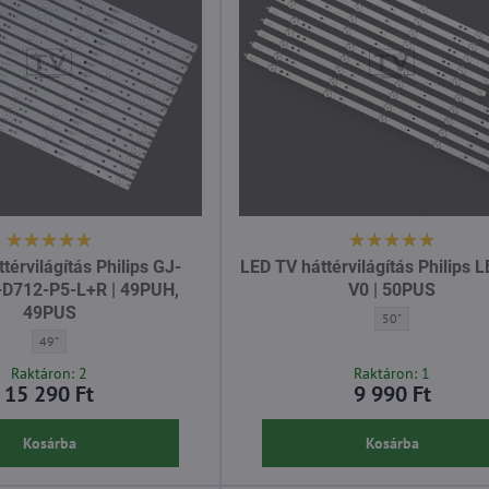
térvilágítás Philips GJ-
LED TV háttérvilágítás Philips 
-D712-P5-L+R | 49PUH,
V0 | 50PUS
49PUS
LED TV háttérvilágí
50"
LED TV háttérvilágítás Philips GJ-2K16-490-D712-P5-L+R | 49PUH, 49PUS - Átló
49"
Raktáron: 2
Raktáron: 1
15 290 Ft
9 990 Ft
Kosárba
Kosárba