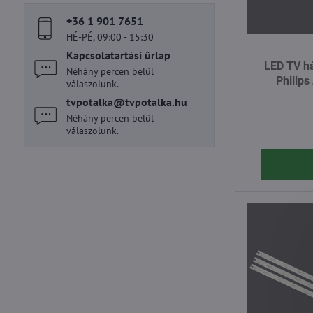
szöveg
+36 1 901 7651
alapján
HÉ-PÉ, 09:00 - 15:30
Kapcsolatartási űrlap
LED TV há
Néhány percen belül
Philips
válaszolunk.
tvpotalka​@tvpotalka​.hu
Néhány percen belül
válaszolunk.