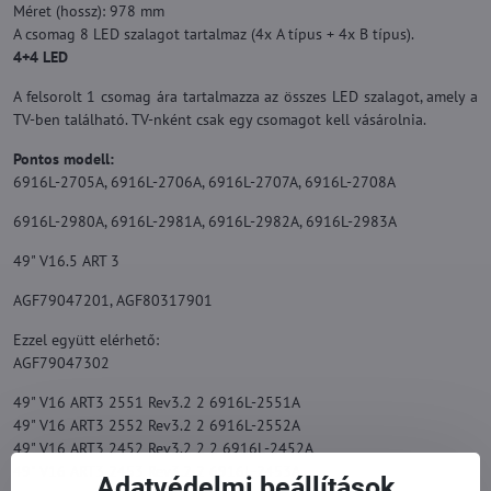
Méret (hossz): 978 mm
A csomag 8 LED szalagot tartalmaz (4x A típus + 4x B típus).
4+4 LED
A felsorolt 1 csomag ára tartalmazza az összes LED szalagot, amely a
TV-ben található. TV-nként csak egy csomagot kell vásárolnia.
Pontos modell:
6916L-2705A, 6916L-2706A, 6916L-2707A, 6916L-2708A
6916L-2980A, 6916L-2981A, 6916L-2982A, 6916L-2983A
49" V16.5 ART 3
AGF79047201, AGF80317901
Ezzel együtt elérhető:
AGF79047302
49" V16 ART3 2551 Rev3.2 2 6916L-2551A
49" V16 ART3 2552 Rev3.2 2 6916L-2552A
49" V16 ART3 2452 Rev3.2 2 2 6916L-2452A
49" V16 ART3 2453 Rev3.2 2 6916L-2453A
Adatvédelmi beállítások