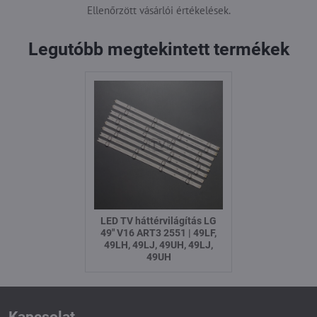
Ellenőrzött vásárlói értékelések.
Legutóbb megtekintett termékek
LED TV háttérvilágítás LG
49" V16 ART3 2551 | 49LF,
49LH, 49LJ, 49UH, 49LJ,
49UH
Kapcsolat