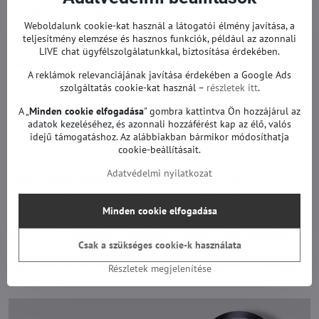
Az eredeti helyettesítésére.
Weboldalunk cookie-kat használ a látogatói élmény javítása, a
teljesítmény elemzése és hasznos funkciók, például az azonnali
TV háttérvilágítás garanciával.
LIVE chat ügyfélszolgálatunkkal, biztosítása érdekében.
Ezekhez a modellekhez alkalmas:
LG 49LF5100, LG 49LF5400, LG
A reklámok relevanciájának javítása érdekében a Google Ads
49LH5100, LG 49LH510M, LG 49LH5700, LG 49LH570V, LG 49LH590V,
szolgáltatás cookie-kat használ –
részletek itt
.
LG 49LH603V, LG 49LH6107, LG 49LH620V, LG 49LH6307, LG
49LJ515V, LG 49LJ5300, LG 49LW340C, LG 49LW340H, LG 49LW541H,
A „
Minden cookie elfogadása
" gombra kattintva Ön hozzájárul az
adatok kezeléséhez, és azonnali hozzáférést kap az élő, valós
LG 49LW5400, LG 49LX300C, LG 49UH603V-ZE.BEEZLJP, LG
idejű támogatáshoz. Az alábbiakban bármikor módosíthatja
49UH6507-ZB.BEEZLJP, LG 49UH668V-ZA.BEEZLJP, LG 49UH664V, LG
cookie-beállításait.
49UH661V-ZF.BEEZLJP és mások.
Adatvédelmi nyilatkozat
Ezekhez a képernyőkhöz alkalmas:
LC490DGE(FJ)(M2),
LC490DGGFJM5, LC490DGGFJM1, LC490DGGFJM7, LC490DGGFJM2,
LC490DGGFJM6 és mások.
Minden cookie elfogadása
Ezek a TV-modellek különböző típusú LED-háttérvilágítást
Csak a szükséges cookie-k használata
használhatnak (különböző számú LED stb.). Megrendelés előtt
kérjük, ellenőrizze, hogy a TV-je valóban ilyen típusú LED szalagokat
Részletek megjelenítése
tartalmazz-e.