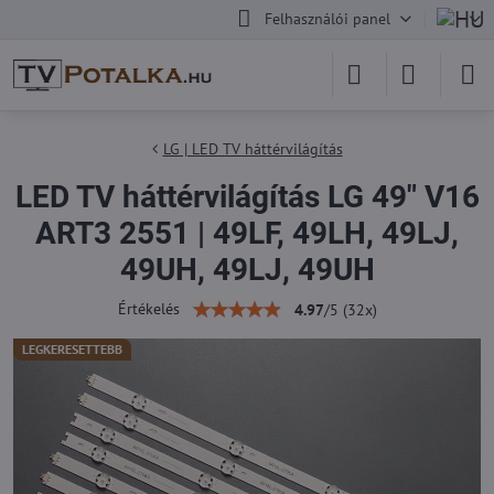
Felhasználói panel
LG | LED TV háttérvilágítás
LED TV háttérvilágítás LG 49" V16
ART3 2551 | 49LF, 49LH, 49LJ,
49UH, 49LJ, 49UH
Értékelés
4.97
/
5
(
32
x)
LEGKERESETTEBB