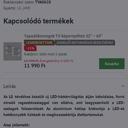
Raktározási szám:
TVA0620
Gyártó:
LG (AM)
Kapcsolódó termékek
Tapadókorongok TV képernyőhöz 32” – 65”
LEGKERESETTEBB
A KIJELZŐ BIZTONSÁGOS KEZELÉSÉHEZ
-25%
Raktáron: több mint 5 darab
15 990 Ft
Árengedmény 4 000 Ft
Kosárba
11 990 Ft
Leírás
Az LG tévékhez készült új LED-háttérvilágítás alján kétoldalas, forró
olvadó ragasztószalaggal van ellátva, ami leegyszerűsíti a LED-
szalagok felszerelését. Az alumínium hátlap biztosítja a LED-ek
hatékonyabb hűtését és meghosszabbítja élettartamukat.
Alap jellemzők: