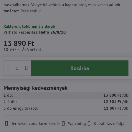
használhatnak. Vegye fel velünk a kapcsolatot, és szívesen adunk
tanácsot.
Részletek
Raktáron: több mint 5 darab
Várható kézbesítés:
Hétfő
26/8/10
13 890 Ft
10 937 Ft
ÁFA nélkül
Kosárba
Mennyiségi kedvezmények
1
db:
13 890 Ft
/db
2-4
db:
12 501 Ft
/db
5
db
és így tovább
:
11 807 Ft
/db
Termékre vonatkozó kérdés
Watchdog
Kiszállítás módja