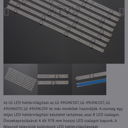
Az LG LED háttérvilágítást az LG 49UH6307, LG 49UH6107, LG
49UH603V, LG 49UH620V és más modellek használják. A csomag egy
teljes LED háttérvilágítási készletet tartalmaz, azaz 8 LED szalagot.
Összekapcsolásával 4 db 978 mm hosszú LED szalagot kapunk. A
felsorolt televíziók különböző LED háttérvilágításokat