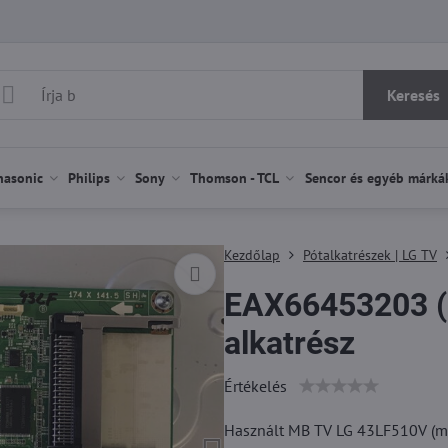
Keresés
nasonic
Philips
Sony
Thomson - TCL
Sencor és egyéb márká
Kezdőlap
Pótalkatrészek | LG TV
EAX66453203 (1
alkatrész
Értékelés
Használt MB TV LG 43LF510V (más