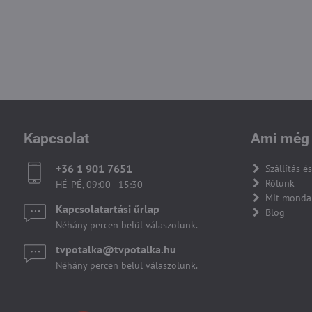
Kapcsolat
Ami még 
+36 1 901 7651
Szállítás és
Rólunk
HÉ-PÉ, 09:00 - 15:30
Mit monda
Kapcsolatartási űrlap
Blog
Néhány percen belül válaszolunk.
tvpotalka​@tvpotalka​.hu
Néhány percen belül válaszolunk.