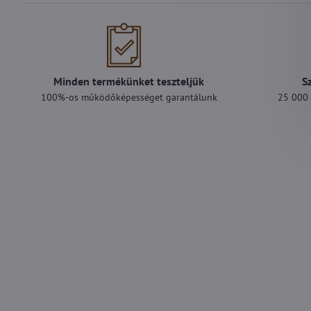
Minden termékünket teszteljük
S
100%-os működőképességet garantálunk
25 000 F