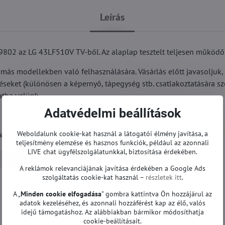
Leírás
02 az LG 43LF510V TV-ből. Az alaplap tesztelt teljesen működő
más modellekben való felhasználására. Vásárlás előtt javasoljuk,
réseket (különösen a képernyő, tápegység stb. csatlakoztatására s
atba velünk.
Adatvédelmi beállítások
Weboldalunk cookie-kat használ a látogatói élmény javítása, a
szervizelve vagy javítva.
teljesítmény elemzése és hasznos funkciók, például az azonnali
LIVE chat ügyfélszolgálatunkkal, biztosítása érdekében.
Alaplapok | LG TV
A reklámok relevanciájának javítása érdekében a Google Ads
szolgáltatás cookie-kat használ –
részletek itt
.
A „
Minden cookie elfogadása
" gombra kattintva Ön hozzájárul az
adatok kezeléséhez, és azonnali hozzáférést kap az élő, valós
idejű támogatáshoz. Az alábbiakban bármikor módosíthatja
cookie-beállításait.