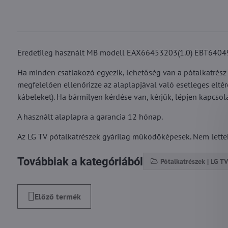
Eredetileg használt MB modell EAX66453203(1.0) EBT640498
Ha minden csatlakozó egyezik, lehetőség van a pótalkatrész 
megfelelően ellenőrizze az alaplapjával való esetleges elté
kábeleket). Ha bármilyen kérdése van, kérjük, lépjen kapcsol
A használt alaplapra a garancia 12 hónap.
Az LG TV pótalkatrészek gyárilag működőképesek. Nem lettek 
Továbbiak a kategóriából
Pótalkatrészek | LG TV
Előző termék