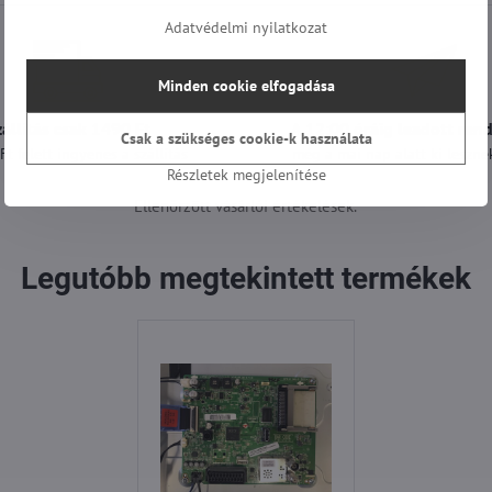
Adatvédelmi nyilatkozat
Minden cookie elfogadása
zállítás csak 1490 Ft
A 12:00 óráig leadott ren
Csak a szükséges cookie-k használata
t felett ingyenes a szállítás
még a mai nap alatt ki lesznek
Részletek megjelenítése
Ellenőrzött vásárlói értékelések.
Legutóbb megtekintett termékek