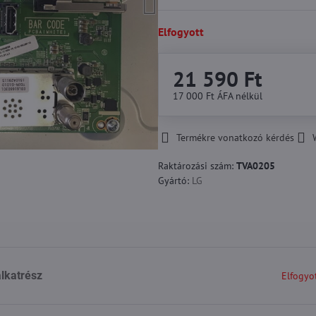
Elfogyott
21 590 Ft
17 000 Ft
ÁFA nélkül
Termékre vonatkozó kérdés
Raktározási szám:
TVA0205
Gyártó:
LG
lkatrész
Elfogyo