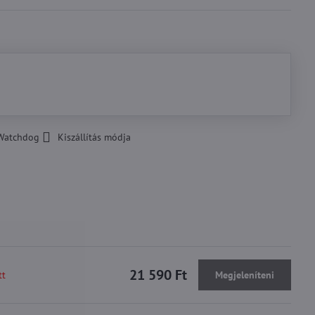
Watchdog
Kiszállítás módja
21 590 Ft
tt
Megjeleníteni