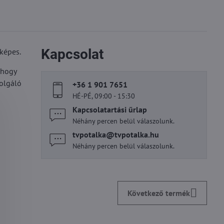
Kapcsolat
képes.
 hogy
zolgáló
+36 1 901 7651
HÉ-PÉ, 09:00 - 15:30
Kapcsolatartási űrlap
Néhány percen belül válaszolunk.
tvpotalka​@tvpotalka​.hu
Néhány percen belül válaszolunk.
Következő termék