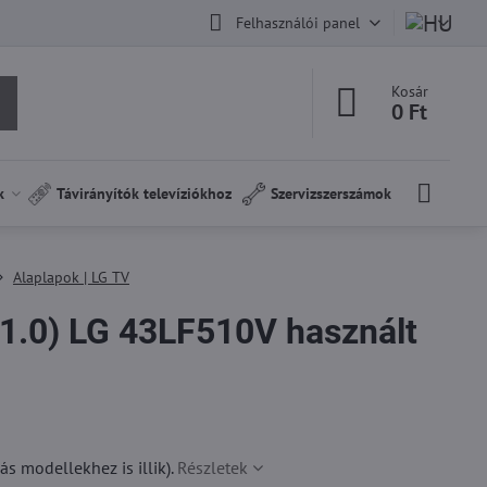
Felhasználói panel
Kosár
0 Ft
k
Távirányítók televíziókhoz
Szervizszerszámok
Alaplapok | LG TV
.0) LG 43LF510V használt
 modellekhez is illik).
Részletek