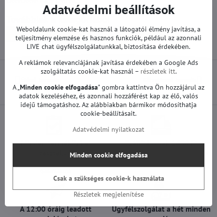
szervizelve vagy javítva.
Adatvédelmi beállítások
Továbbiak a kategóriából
Weboldalunk cookie-kat használ a látogatói élmény javítása, a
Pótalkatrészek | LG TV
Alaplapok | LG TV
teljesítmény elemzése és hasznos funkciók, például az azonnali
LIVE chat ügyfélszolgálatunkkal, biztosítása érdekében.
A reklámok relevanciájának javítása érdekében a Google Ads
szolgáltatás cookie-kat használ –
részletek itt
.
Előző termék
Következő termék
A „
Minden cookie elfogadása
" gombra kattintva Ön hozzájárul az
adatok kezeléséhez, és azonnali hozzáférést kap az élő, valós
idejű támogatáshoz. Az alábbiakban bármikor módosíthatja
cookie-beállításait.
Adatvédelmi nyilatkozat
Minden termékünket
Szállítás csak 1490 Ft
teszteljük
25 000 Ft felett ingyenes a szállítás
Minden cookie elfogadása
100%-os működőképességet
garantálunk
Csak a szükséges cookie-k használata
Részletek megjelenítése
A 12:00 óráig leadott
Ügyfélszolgálat a hét minden