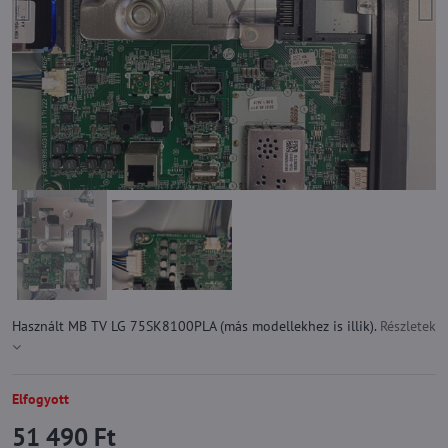
Használt MB TV LG 75SK8100PLA (más modellekhez is illik).
Részletek
Elfogyott
51 490 Ft