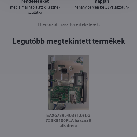
rendeléseket
napján
még a mai nap alatt ki lesznek
néhány percen belül válaszolunk
szállítva
Ellenőrzött vásárlói értékelések.
Legutóbb megtekintett termékek
EAX67895403 (1.0) LG
75SK8100PLA használt
alkatrész