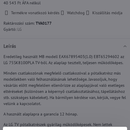
40 543 Ft
ÁFA nélkül
Termékre vonatkozó kérdés
Watchdog
Kiszállítás módja
Raktározási szám:
TVA0177
Gyártó:
LG
Leírás
Eredetileg használt MB modell EAX67895403(1.0) EBT65294602 az
LG 75SK8100PLA TV-ből. Az alaplap tesztelt, teljesen működőképes.
Minden csatlakozónak megfelelő csatlakozóval a pótalkatrész más
modellekben való felhasználásának lehetősége. Javasoljuk, hogy
vásárlás előtt megfelelően ellenőrizze az alaplapjával való esetleges
eltéréseket (különösen a képernyő csatlakoztatásához, tápellátáshoz
stb. szükséges kábeleket). Ha bármilyen kérdése van, kérjük, vegye fel
velünk a kapcsolatot.
A használt alaplapra a garancia 12 hónap.
Az LG TV pótalkatrészek gyárilag működőképesek. Nem lettek