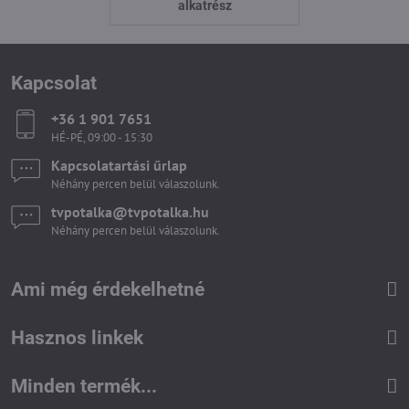
alkatrész
Kapcsolat
+36 1 901 7651
HÉ-PÉ, 09:00 - 15:30
Kapcsolatartási űrlap
Néhány percen belül válaszolunk.
tvpotalka​@tvpotalka​.hu
Néhány percen belül válaszolunk.
Ami még érdekelhetné
Hasznos linkek
Minden termék...