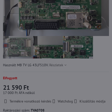
Használt MB TV LG 43LF510V.
Részletek
Elfogyott
21 590 Ft
17 000 Ft
ÁFA nélkül
Termékre vonatkozó kérdés
Watchdog
Kiszállítás módja
Raktározási szám:
TVA0708