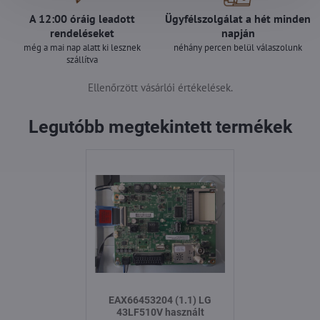
A 12:00 óráig leadott
Ügyfélszolgálat a hét minden
rendeléseket
napján
még a mai nap alatt ki lesznek
néhány percen belül válaszolunk
szállítva
Ellenőrzött vásárlói értékelések.
Legutóbb megtekintett termékek
EAX66453204 (1.1) LG
43LF510V használt