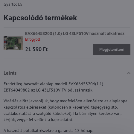
Gyártó:
LG
Kapcsolódó termékek
EAX66453203 (1.0) LG 43LF510V használt alkatrész
Elfogyott
21 590 Ft
Megjeleníteni
Leírás
Eredetileg használt alaplap modell EAX66453204(1.1)
EBT64049802 az LG 43LF510V TV-ből származik.
Vásárlás előtt javasoljuk, hogy megfelelően ellenőrizze az alaplappal
kapcsolatos eltéréseket (különösen a képernyő, tápegység stb.
csatlakoztatására szolgáló kábeleket). Ha bármilyen kérdése van,
kérjük, vegye fel velünk a kapcsolatot.
A használt pótalkatrészekre a garancia 12 hónap.