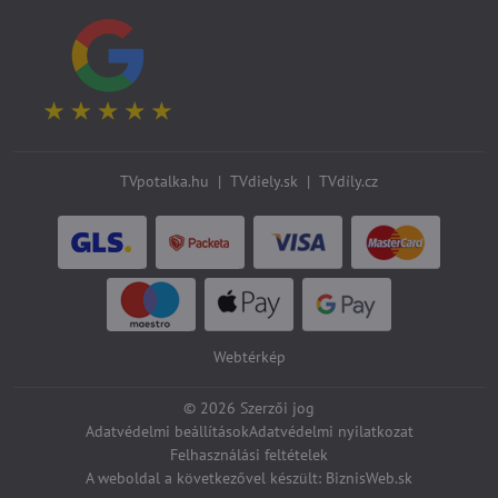
TVpotalka.hu
|
TVdiely.sk
|
TVdíly.cz
Webtérkép
©
2026
Szerzői jog
Adatvédelmi beállítások
Adatvédelmi nyilatkozat
Felhasználási feltételek
A weboldal a következővel készült:
BiznisWeb.sk