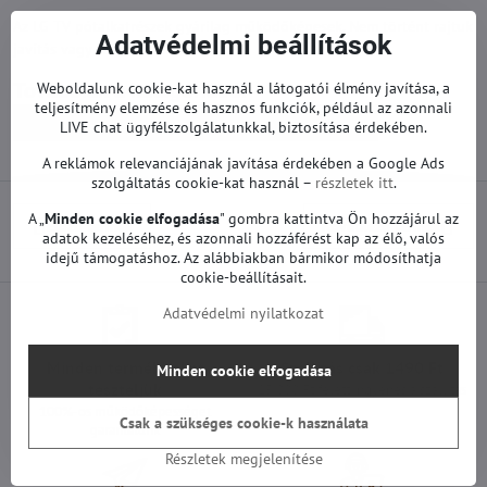
Az LG TV pótalkatrészek gyárilag működőképesek. Nem történt rajtuk
Adatvédelmi beállítások
javítás vagy szervizelés.
Weboldalunk cookie-kat használ a látogatói élmény javítása, a
Továbbiak a kategóriából
teljesítmény elemzése és hasznos funkciók, például az azonnali
Pótalkatrészek | LG TV
Alaplapok | LG TV
LIVE chat ügyfélszolgálatunkkal, biztosítása érdekében.
A reklámok relevanciájának javítása érdekében a Google Ads
szolgáltatás cookie-kat használ –
részletek itt
.
A „
Minden cookie elfogadása
" gombra kattintva Ön hozzájárul az
Előző termék
Következő termék
adatok kezeléséhez, és azonnali hozzáférést kap az élő, valós
idejű támogatáshoz. Az alábbiakban bármikor módosíthatja
cookie-beállításait.
Adatvédelmi nyilatkozat
Minden termékünket
Szállítás csak 1490 Ft
Minden cookie elfogadása
teszteljük
25 000 Ft felett ingyenes a szállítás
100%-os működőképességet
Csak a szükséges cookie-k használata
garantálunk
Részletek megjelenítése