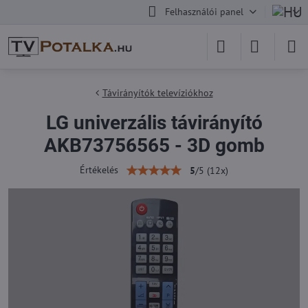
Felhasználói panel
Távirányítók televíziókhoz
LG univerzális távirányító
AKB73756565 - 3D gomb
Értékelés
5
/
5
(
12
x)