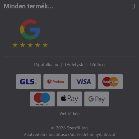
Minden termék...
TVpotalka.hu
|
TVdiely.sk
|
TVdíly.cz
Webtérkép
©
2026
Szerzői jog
Adatvédelmi beállítások
Adatvédelmi nyilatkozat