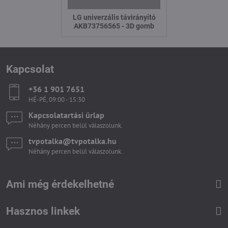
LG univerzális távirányító
AKB73756565 - 3D gomb
Kapcsolat
+36 1 901 7651
HÉ-PÉ, 09:00 - 15:30
Kapcsolatartási űrlap
Néhány percen belül válaszolunk.
tvpotalka​@tvpotalka​.hu
Néhány percen belül válaszolunk.
Ami még érdekelhetné
Hasznos linkek