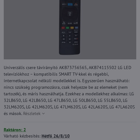
Univerzális csere távirányító AKB73756565, AKB74115502 LG LED
televíziókhoz – kompatibilis SMART TV-kkel és régebbi,
internetkapcsolat nélküli modellekkel is. Egyszerűen használható:
nincs szükség programozásra, csak helyezze be az elemeket (nem
tartozék), és máris használhatja. Ezekhez a modellekhez alkalmas: LG
32LB650, LG 42LB650, LG 47LB650, LG 50LB650, LG 55LB650, LG
32LM620S, LG 42LM620S, LG 47LM620S, LG 42LA620S, LG 47LA620S
és mások.
Részletek
Raktáron: 2
Várható kézbesítés:
Hétfő
26/8/10