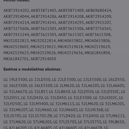
Pontos modell:
AKB72914202, AKB33871405, AKB33871409, AKB69680424,
AKB72914044, AKB72914206, AKB72914208, AKB72914209,
AKB72914214, AKB72914241, AKB72914293, AKB72915207,
AKB73275606, AKB73615305, AKB73615306, AKB73756565,
AKB72915244, AKB73615303, AKB73615307, AKB73615308,
MKJ32022813, MKJ32022814, MKJ40653802, MKJ40653806,
MKJ42519605, MKJ42519615, MKJ42519618, MKJ42519619,
MKJ42519623, MKJ42519626, MKJ42519636, MKJ61841804,
MKJ61842701, AKB72914050
Ezekhez a modellekhez alkalmas:
LG 19LE3300, LG 22LD350, LG 22LE3300, LG 22LE5500, LG 26LD350,
LG 26LE3300, LG 26LE5500, LG 2LM620, LG 32LA620S, LG 32LA660S,
LG 32LA6670, LG 32LB57, LG 32LB650, LG 32LD350, LG 32LD350C, LG
32LD351, LG 32LD420, LG 32LD450, LG 32LE3300, LG 32LH202C, LG
32LH250C, LG 32LM3400, LG 32LM611S, LG 32LM620, LG 32LM620S,
LG 32LM620T, LG 32LM660, LG 32LM660S, LG 32LN536B, LG
32LS570S, LG 32LS570S-ZB, LG 37LD420, LG 37LD450, LG 37LM611S,
LG 37LM620, LG 37LM620S, LG 37LS570S, LG 37LS575S, LG 39LB650,
LG 42LA620S, LG 42LA640S, LG 42LA660S, LG 42LA6678, LG