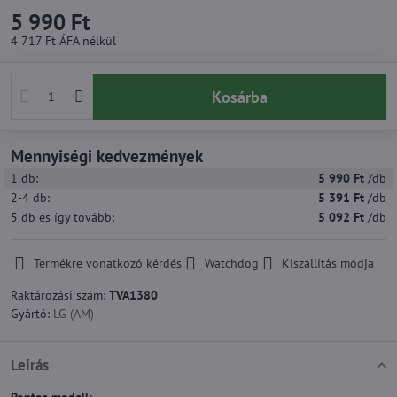
5 990 Ft
4 717 Ft
ÁFA nélkül
Kosárba
Mennyiségi kedvezmények
1
db:
5 990 Ft
/db
2-4
db:
5 391 Ft
/db
5
db
és így tovább
:
5 092 Ft
/db
Termékre vonatkozó kérdés
Watchdog
Kiszállítás módja
Raktározási szám:
TVA1380
Gyártó:
LG (AM)
Leírás