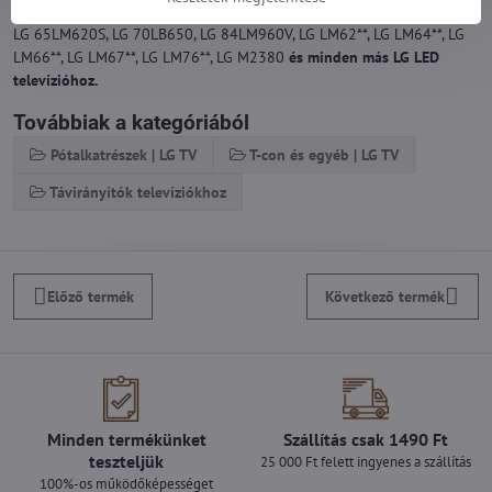
60PM670S, LG 60PM680S, LG 60PM970, LG 60PM970S, LG 65LM620,
LG 65LM620S, LG 70LB650, LG 84LM960V, LG LM62**, LG LM64**, LG
LM66**, LG LM67**, LG LM76**, LG M2380
és minden más LG LED
televízióhoz.
Továbbiak a kategóriából
Pótalkatrészek | LG TV
T-con és egyéb | LG TV
Távirányítók televíziókhoz
Előző termék
Következő termék
Minden termékünket
Szállítás csak 1490 Ft
teszteljük
25 000 Ft felett ingyenes a szállítás
100%-os működőképességet