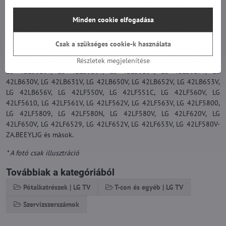
LG 42LB561B, LG 42LB561U, LG 42LB561V, LG 42LB563U, LG
42LB563V, LG 42LB565U, LG 42LB565V, LG 42LB5700, LG 42LB570B,
Minden cookie elfogadása
LG 42LB570U, LG 42LB570V, LG 42LB572U, LG 42LB572V, LG
42LB5800, LG 42LB580B, LG 42LB580N, LG 42LB580U, LG 42LB580V,
Csak a szükséges cookie-k használata
LG 42LB5820, LG 42LB582B, LG 42LB582U, LG 42LB582V, LG
42LB5850, LG 42LB585B, LG 42LB585U, LG 42LB585V, LG 42LB6200,
Részletek megjelenítése
LG 42LB620V, LG 42LB626V, LG 42LB628V, LG 42LB629V, LG
42LB630V, LG 42LB631V, LG 42LB650V, LG 42LB652V, LG 42LB653V,
LG 42LB656V, LG 42LF550V, LG 42LF551C, LG 42LF560V, LG
42LF5610, LG 42LF561V, LG 42LF562V, LG 42LF563V, LG 42LF5800,
LG 42LF5809, LG 42LF580N, LG 42LF580V, LG 42LF620V, LG
42LF650V, LG 42LF6529, LG 42LF652V, LG 42LF653V, LG 42LF580V-
ZA.BEEYLJG és mások.
* A fotó csak illusztráció
Továbbiak a kategóriából
Pótalkatrészek | LG TV
T-con és egyéb | LG TV
Szervizszerszámok