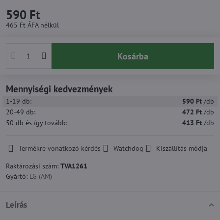
590 Ft
465 Ft
ÁFA nélkül
Kosárba
Mennyiségi kedvezmények
1-19
db:
590 Ft
/db
20-49
db:
472 Ft
/db
50
db
és így tovább
:
413 Ft
/db
Termékre vonatkozó kérdés
Watchdog
Kiszállítás módja
Raktározási szám:
TVA1261
Gyártó:
LG (AM)
Leírás