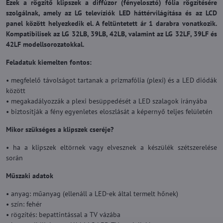
Ezek a rögzítő klipszek a diffúzor (fényelosztó) fólia rögzítésére
szolgálnak, amely az LG televíziók LED háttérvilágítása és az LCD
panel között helyezkedik el. A feltüntetett ár 1 darabra vonatkozik.
Kompatibilisek az LG 32LB, 39LB, 42LB, valamint az LG 32LF, 39LF és
42LF modellsorozatokkal.
Feladatuk kiemelten fontos:
• megfelelő távolságot tartanak a prizmafólia (plexi) és a LED diódák
között
• megakadályozzák a plexi besüppedését a LED szalagok irányába
• biztosítják a fény egyenletes eloszlását a képernyő teljes felületén
Mikor szükséges a klipszek cseréje?
• ha a klipszek eltörnek vagy elvesznek a készülék szétszerelése
során
Műszaki adatok
• anyag: műanyag (ellenáll a LED-ek által termelt hőnek)
• szín: fehér
• rögzítés: bepattintással a TV vázába