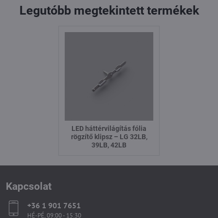
Legutóbb megtekintett termékek
LED háttérvilágítás fólia
rögzítő klipsz – LG 32LB,
39LB, 42LB
Kapcsolat
+36 1 901 7651
HÉ-PÉ, 09:00 - 15:30