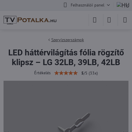
Felhasználói panel
Szervizszerszámok
LED háttérvilágítás fólia rögzítő
klipsz – LG 32LB, 39LB, 42LB
Értékelés
5
/
5
(
33
x)