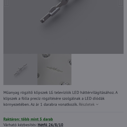
Műanyag rögzítő klipszek LG televíziók LED háttérvilágításához. A
klipszek a fólia precíz rögzítésére szolgálnak a LED diódák
környezetében. Az ár 1 darabra vonatkozik.
Részletek
Raktáron: több mint 5 darab
Várható kézbesítés:
Hétfő
26/8/10