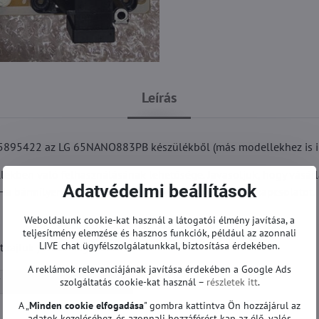
Leírás
5895422 az LG 65NANO883PB készülékből (más modellekhez is ill
kben való felhasználásának lehetősége. Javasoljuk, hogy vásárlá
Adatvédelmi beállítások
 Ha bármilyen kérdése van, kérjük, vegye fel velünk a kapcsolatot.
Weboldalunk cookie-kat használ a látogatói élmény javítása, a
teljesítmény elemzése és hasznos funkciók, például az azonnali
LIVE chat ügyfélszolgálatunkkal, biztosítása érdekében.
ajtuk javítás vagy szervizelés.
A reklámok relevanciájának javítása érdekében a Google Ads
szolgáltatás cookie-kat használ –
részletek itt
.
Tápegységek | LG TV
A „
Minden cookie elfogadása
" gombra kattintva Ön hozzájárul az
adatok kezeléséhez, és azonnali hozzáférést kap az élő, valós