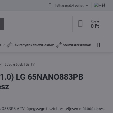
Felhasználói panel
Kosár
0 Ft
k
Távirányítók televíziókhoz
Szervizszerszámok
Tápegységek | LG TV
(1.0) LG 65NANO883PB
ész
O883PB. A TV tápegysége tesztelt és teljesen működőképes.