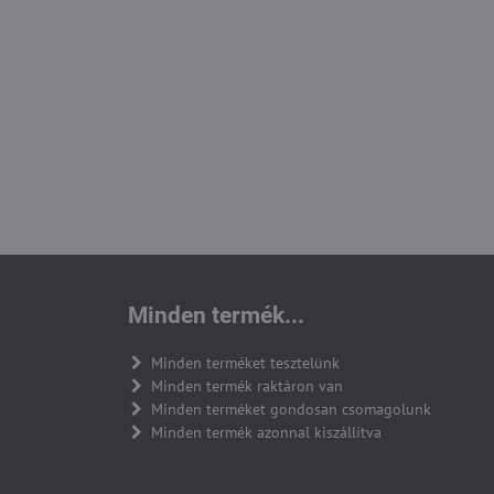
Minden termék...
Minden terméket tesztelünk
Minden termék raktáron van
Minden terméket gondosan csomagolunk
Minden termék azonnal kiszállítva