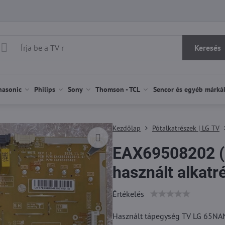
Keresés
nasonic
Philips
Sony
Thomson - TCL
Sencor és egyéb márká
Kezdőlap
Pótalkatrészek | LG TV
EAX69508202 
használt alkatr
Értékelés
Használt tápegység TV LG 65NAN