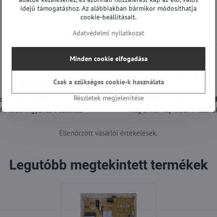
idejű támogatáshoz. Az alábbiakban bármikor módosíthatja
cookie-beállításait.
Adatvédelmi nyilatkozat
Minden cookie elfogadása
Csak a szükséges cookie-k használata
Részletek megjelenítése
zállítás csak 1490 Ft
A 12:00 óráig leadott ren
t felett ingyenes a szállítás
még a mai nap alatt ki lesznek
Ellenőrzött vásárlói értékelések.
Legutóbb megtekintett termékek