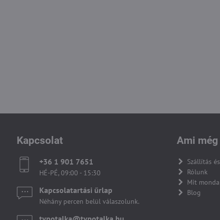
Kapcsolat
Ami még 
+36 1 901 7651
Szállítás és
Rólunk
HÉ-PÉ, 09:00 - 15:30
Mit monda
Kapcsolatartási űrlap
Blog
Néhány percen belül válaszolunk.
tvpotalka​@tvpotalka​.hu