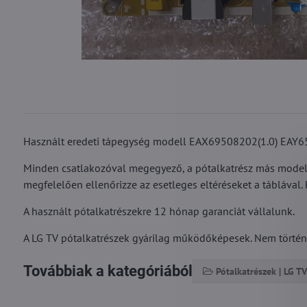
Használt eredeti tápegység modell EAX69508202(1.0) EAY6
Minden csatlakozóval megegyező, a pótalkatrész más modelle
megfelelően ellenőrizze az esetleges eltéréseket a táblával.
A használt pótalkatrészekre 12 hónap garanciát vállalunk.
A LG TV pótalkatrészek gyárilag működőképesek. Nem történt r
Továbbiak a kategóriából
Pótalkatrészek | LG TV