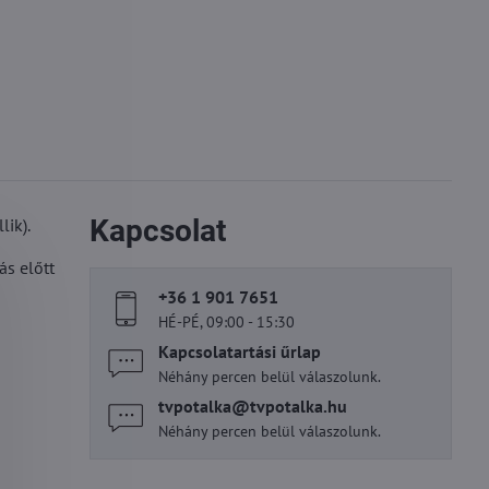
Kapcsolat
ik).
s előtt
+36 1 901 7651
HÉ-PÉ, 09:00 - 15:30
Kapcsolatartási űrlap
Néhány percen belül válaszolunk.
tvpotalka​@tvpotalka​.hu
Néhány percen belül válaszolunk.