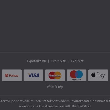
TVpotalka.hu
|
TVdiely.sk
|
TVdíly.cz
Webtérkép
zerzői jog
Adatvédelmi beállítások
Adatvédelmi nyilatkozat
Felhasználási 
A weboldal a következővel készült:
BiznisWeb.sk