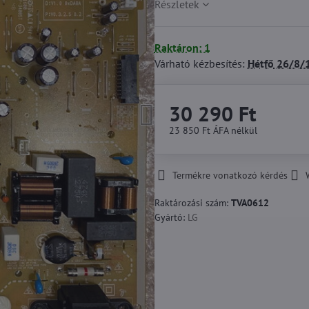
Részletek
Raktáron: 1
Várható kézbesítés:
Hétfő
26/8/
30 290 Ft
23 850 Ft
ÁFA nélkül
Termékre vonatkozó kérdés
Raktározási szám:
TVA0612
Gyártó:
LG