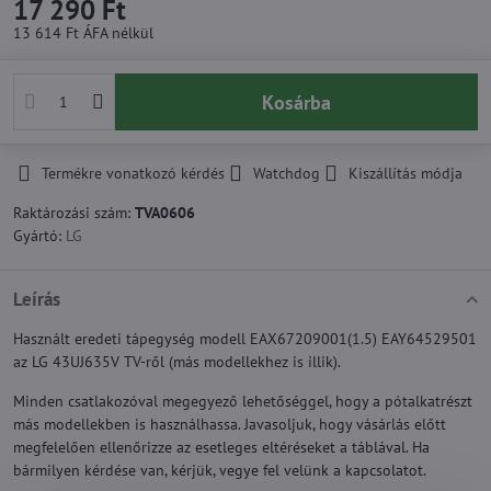
17 290 Ft
13 614 Ft
ÁFA nélkül
Kosárba
Termékre vonatkozó kérdés
Watchdog
Kiszállítás módja
Raktározási szám:
TVA0606
Gyártó:
LG
Leírás
Használt eredeti tápegység modell EAX67209001(1.5) EAY64529501
az LG 43UJ635V TV-ről (más modellekhez is illik).
Minden csatlakozóval megegyező lehetőséggel, hogy a pótalkatrészt
más modellekben is használhassa. Javasoljuk, hogy vásárlás előtt
megfelelően ellenőrizze az esetleges eltéréseket a táblával. Ha
bármilyen kérdése van, kérjük, vegye fel velünk a kapcsolatot.