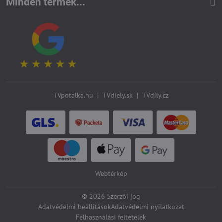
Minden termék...
TVpotalka.hu
|
TVdiely.sk
|
TVdíly.cz
Webtérkép
©
2026
Szerzői jog
Adatvédelmi beállítások
Adatvédelmi nyilatkozat
Felhasználási feltételek