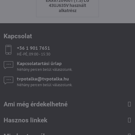
EAX67209001 (1.5) LG
43UJ635V használt
alkatrész
Kapcsolat
+36 1 901 7651
HÉ-PÉ, 09:00 - 15:30
Kapcsolatartási űrlap
Néhány percen belül válaszolunk.
tvpotalka​@tvpotalka​.hu
Néhány percen belül válaszolunk.
Ami még érdekelhetné
Hasznos linkek