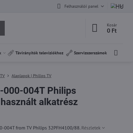
Felhasználói panel
Kosár
0 Ft
k
Távirányítók televíziókhoz
Szervizszerszámok
 TV
Alaplapok | Philips TV
000-004T Philips
asznált alkatrész
-004T from TV Philips 32PFH4100/88.
Részletek