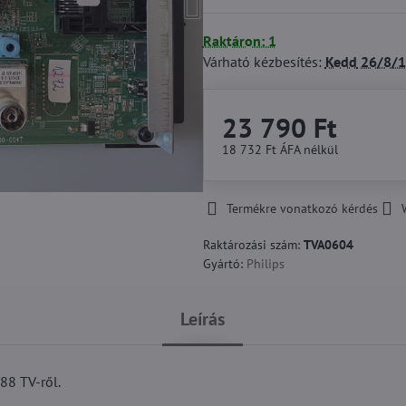
Raktáron: 1
Várható kézbesítés:
Kedd
26/8/1
23 790 Ft
18 732 Ft
ÁFA nélkül
Termékre vonatkozó kérdés
Raktározási szám:
TVA0604
Gyártó:
Philips
Leírás
8 TV-ről.