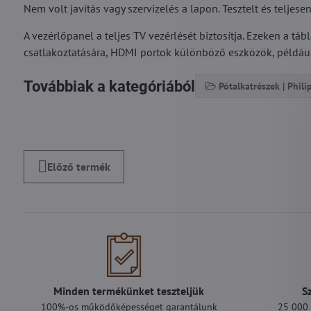
Nem volt javítás vagy szervizelés a lapon. Tesztelt és telje
A vezérlőpanel a teljes TV vezérlését biztosítja. Ezeken a t
csatlakoztatására, HDMI portok különböző eszközök, például 
Továbbiak a kategóriából
Pótalkatrészek | Phili
Előző termék
Minden termékünket teszteljük
S
100%-os működőképességet garantálunk
25 000 F