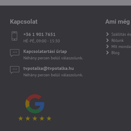
Kapcsolat
Ami még 
+36 1 901 7651
Szállítás és
Rólunk
HÉ-PÉ, 09:00 - 15:30
Mit monda
Kapcsolatartási űrlap
Blog
Néhány percen belül válaszolunk.
tvpotalka​@tvpotalka​.hu
Néhány percen belül válaszolunk.