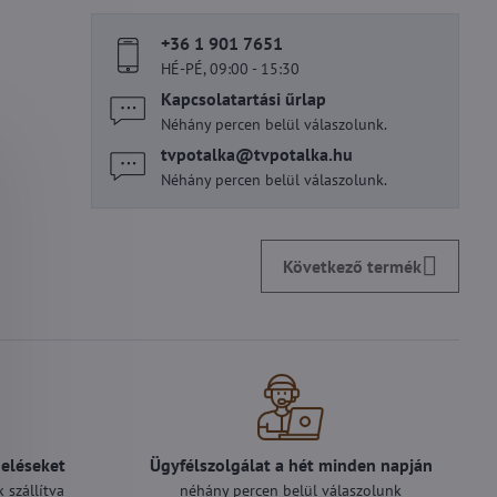
+36 1 901 7651
HÉ-PÉ, 09:00 - 15:30
Kapcsolatartási űrlap
Néhány percen belül válaszolunk.
tvpotalka​@tvpotalka​.hu
Néhány percen belül válaszolunk.
Következő termék
deléseket
Ügyfélszolgálat a hét minden napján
 szállítva
néhány percen belül válaszolunk