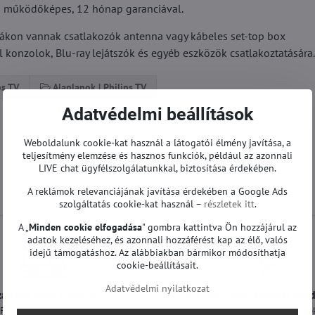
sen működőképes, 12 hónap garanciával.
áblákon vannak csatlakozók antenna vagy kábeles set-top box
konzolok, Blu-ray lejátszók és egyéb eszközök csatlakoztatására.
ps TV
Alaplapok | Philips TV
Adatvédelmi beállítások
Weboldalunk cookie-kat használ a látogatói élmény javítása, a
teljesítmény elemzése és hasznos funkciók, például az azonnali
LIVE chat ügyfélszolgálatunkkal, biztosítása érdekében.
A reklámok relevanciájának javítása érdekében a Google Ads
szolgáltatás cookie-kat használ –
részletek itt
.
A „
Minden cookie elfogadása
" gombra kattintva Ön hozzájárul az
adatok kezeléséhez, és azonnali hozzáférést kap az élő, valós
idejű támogatáshoz. Az alábbiakban bármikor módosíthatja
cookie-beállításait.
Adatvédelmi nyilatkozat
zállítás csak 1490 Ft
A 12:00 óráig leadott ren
t felett ingyenes a szállítás
még a mai nap alatt ki lesznek