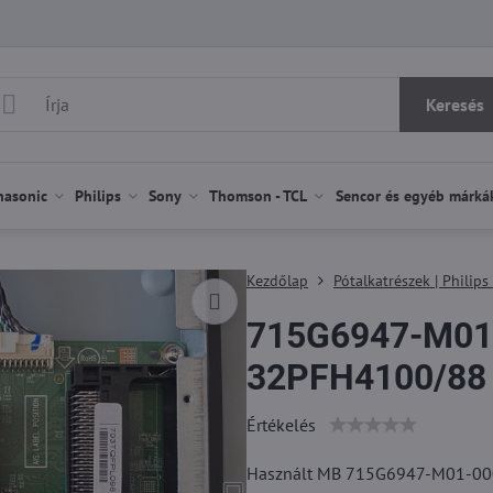
Keresés
nasonic
Philips
Sony
Thomson - TCL
Sencor és egyéb márká
Kezdőlap
Pótalkatrészek | Philips
715G6947-M01-
32PFH4100/88 h
Értékelés
Használt MB 715G6947-M01-000