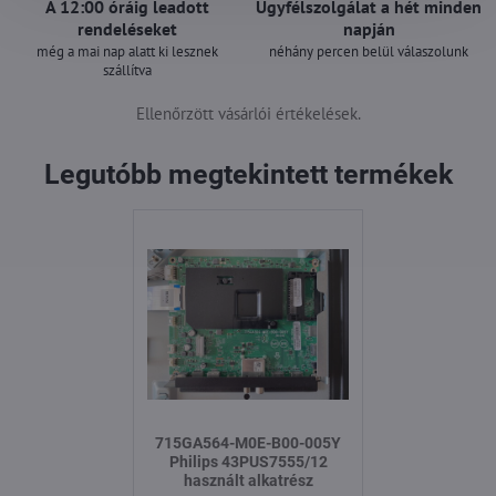
A 12:00 óráig leadott
Ügyfélszolgálat a hét minden
rendeléseket
napján
még a mai nap alatt ki lesznek
néhány percen belül válaszolunk
szállítva
Ellenőrzött vásárlói értékelések.
Legutóbb megtekintett termékek
715GA564-M0E-B00-005Y
Philips 43PUS7555/12
használt alkatrész