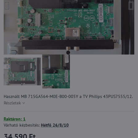
Használt MB 715GA564-M0E-B00-005Y a TV Philips 43PUS7555/12.
Részletek
Raktáron: 1
Várható kézbesítés:
Hétfő
26/8/10
34 590 Ft