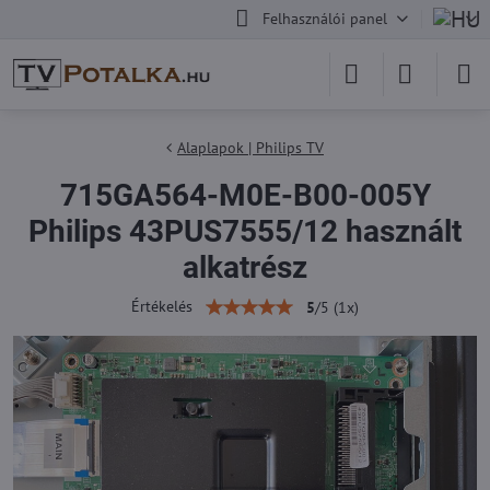
Felhasználói panel
Alaplapok | Philips TV
715GA564-M0E-B00-005Y
Philips 43PUS7555/12 használt
alkatrész
Értékelés
5
/
5
(
1
x)