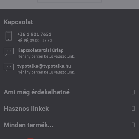
Kapcsolat
+36 1 901 7651
HÉ-PÉ, 09:00 - 15:30
Kapcsolatartási űrlap
Néhány percen belül válaszolunk.
tvpotalka​@tvpotalka​.hu
Néhány percen belül válaszolunk.
Ami még érdekelhetné
Hasznos linkek
Minden termék...