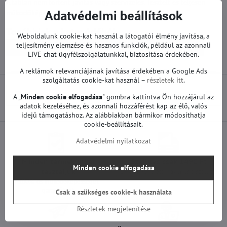
A táblán nem történt javítás vagy szervizelés. Tesztelt és teljesen
működőképes, 12 hónapos garanciával.
Adatvédelmi beállítások
Továbbiak a kategóriából
Weboldalunk cookie-kat használ a látogatói élmény javítása, a
teljesítmény elemzése és hasznos funkciók, például az azonnali
Pótalkatrészek | Philips TV
Alaplapok | Philips TV
LIVE chat ügyfélszolgálatunkkal, biztosítása érdekében.
A reklámok relevanciájának javítása érdekében a Google Ads
szolgáltatás cookie-kat használ –
részletek itt
.
Előző termék
Következő termék
A „
Minden cookie elfogadása
" gombra kattintva Ön hozzájárul az
adatok kezeléséhez, és azonnali hozzáférést kap az élő, valós
idejű támogatáshoz. Az alábbiakban bármikor módosíthatja
cookie-beállításait.
Adatvédelmi nyilatkozat
Minden termékünket
Szállítás csak 1490 Ft
Minden cookie elfogadása
teszteljük
25 000 Ft felett ingyenes a szállítás
100%-os működőképességet
garantálunk
Csak a szükséges cookie-k használata
Részletek megjelenítése