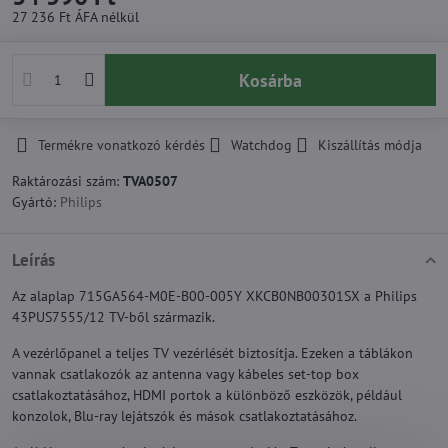
27 236 Ft
ÁFA nélkül
Kosárba
Termékre vonatkozó kérdés
Watchdog
Kiszállítás módja
Raktározási szám:
TVA0507
Gyártó:
Philips
Leírás
Az alaplap 715GA564-M0E-B00-005Y XKCB0NB00301SX a Philips
43PUS7555/12 TV-ből származik.
A vezérlőpanel a teljes TV vezérlését biztosítja. Ezeken a táblákon
vannak csatlakozók az antenna vagy kábeles set-top box
csatlakoztatásához, HDMI portok a különböző eszközök, például
konzolok, Blu-ray lejátszók és mások csatlakoztatásához.