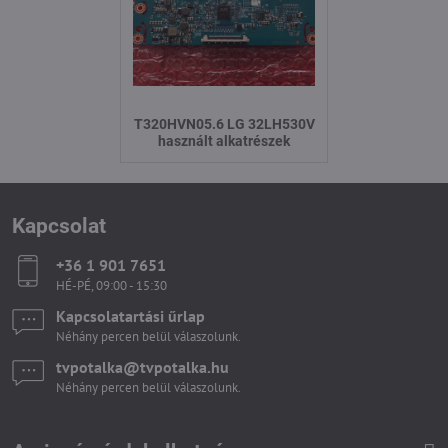
T320HVN05.6 LG 32LH530V
használt alkatrészek
Kapcsolat
+36 1 901 7651
HÉ-PÉ, 09:00 - 15:30
Kapcsolatartási űrlap
Néhány percen belül válaszolunk.
tvpotalka​@tvpotalka​.hu
Néhány percen belül válaszolunk.