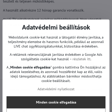
tesztelt és teljesen működőképes.
A használt alkatrészre 12 hónap garancia vonatkozik.
Az LG TV pótalkatrészek gyárilag működőképesek. Nem végeztek
rajtuk javítást vagy szervizelést.
Adatvédelmi beállítások
Minden csatlakozó illeszkedik, lehetőség van a pótalkatrész más
Weboldalunk cookie-kat használ a látogatói élmény javítása, a
modellekben való felhasználására. Javasoljuk, hogy vásárlás előtt
teljesítmény elemzése és hasznos funkciók, például az azonnali
megfelelően ellenőrizze az esetleges eltéréseket a táblával. Kérjük,
LIVE chat ügyfélszolgálatunkkal, biztosítása érdekében.
vegye fel velünk a kapcsolatot, ha bármilyen kérdése van.
A reklámok relevanciájának javítása érdekében a Google Ads
Továbbiak a kategóriából
szolgáltatás cookie-kat használ –
részletek itt
.
Pótalkatrészek | LG TV
T-con és egyéb | LG TV
A „
Minden cookie elfogadása
" gombra kattintva Ön hozzájárul az
adatok kezeléséhez, és azonnali hozzáférést kap az élő, valós
idejű támogatáshoz. Az alábbiakban bármikor módosíthatja
cookie-beállításait.
Adatvédelmi nyilatkozat
Előző termék
Következő termék
Minden cookie elfogadása