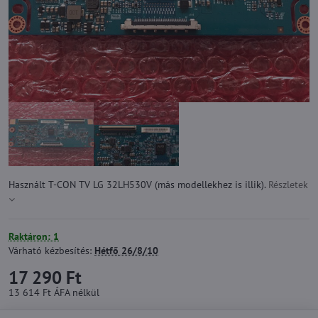
Használt T-CON TV LG 32LH530V (más modellekhez is illik).
Részletek
Raktáron: 1
Várható kézbesítés:
Hétfő
26/8/10
17 290 Ft
13 614 Ft
ÁFA nélkül