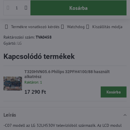
Kosárba
Termékre vonatkozó kérdés
Watchdog
Kiszállítás módja
Raktározási szám:
TVA0458
Gyártó:
LG
Kapcsolódó termékek
T320HVN05.6 Philips 32PFH4100/88 használt
alkatrész
Raktáron: 1
17 290 Ft
Kosárba
Leírás
-C07 modell az LG 32LH530V televízióból származik. Az LCD modul