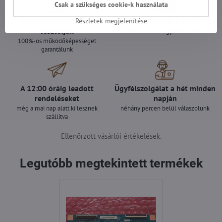
Csak a szükséges cookie-k használata
Minden termékünket
Szállítás csak 1490 Ft
Részletek megjelenítése
teszteljük
25 000 Ft felett ingyenes a szállítás
100%-os működőképességet
garantálunk
A 12:00 óráig leadott
Ügyfélszolgálat a hét minden
rendeléseket
napján
még a mai nap alatt ki lesznek
néhány percen belül válaszolunk
szállítva
Ellenőrzött vásárlói értékelések.
Legutóbb megtekintett termékek