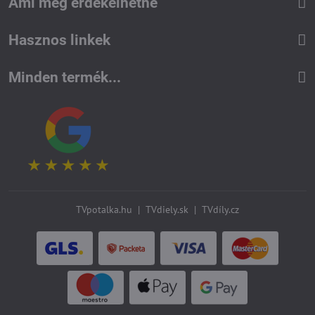
Ami még érdekelhetné
Hasznos linkek
Minden termék...
TVpotalka.hu
|
TVdiely.sk
|
TVdíly.cz