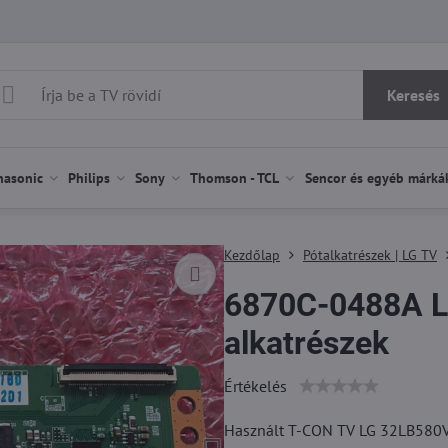
Keresés
nasonic
Philips
Sony
Thomson - TCL
Sencor és egyéb márká
Kezdőlap
Pótalkatrészek | LG TV
6870C-0488A L
alkatrészek
Értékelés
Használt T-CON TV LG 32LB580V 