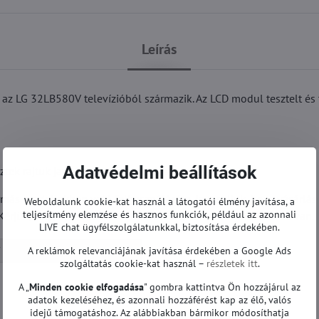
Leírás
LG 32LB580V televízióból származik. Az LCD modul tesztelt és 
Adatvédelmi beállítások
k rajtuk javítást vagy szervizelést.
 más modellekben való felhasználására. Javasoljuk, hogy vásárlás 
Weboldalunk cookie-kat használ a látogatói élmény javítása, a
teljesítmény elemzése és hasznos funkciók, például az azonnali
Kérjük, vegye fel velünk a kapcsolatot, ha bármilyen kérdése van.
LIVE chat ügyfélszolgálatunkkal, biztosítása érdekében.
A reklámok relevanciájának javítása érdekében a Google Ads
T-con és egyéb | LG TV
szolgáltatás cookie-kat használ –
részletek itt
.
A „
Minden cookie elfogadása
" gombra kattintva Ön hozzájárul az
adatok kezeléséhez, és azonnali hozzáférést kap az élő, valós
idejű támogatáshoz. Az alábbiakban bármikor módosíthatja