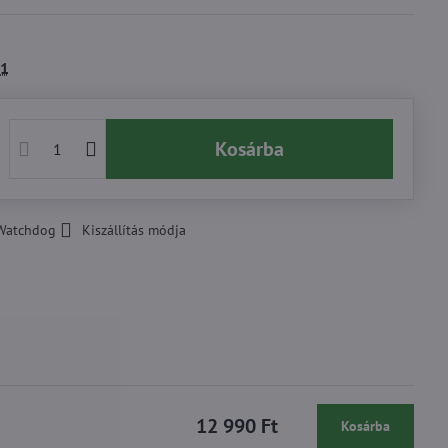
1
Kosárba
Watchdog
Kiszállítás módja
12 990 Ft
Kosárba