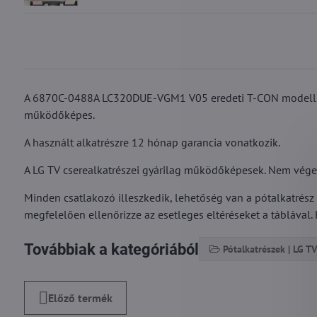
A 6870C-0488A LC320DUE-VGM1 V05 eredeti T-CON modell az 
működőképes.
A használt alkatrészre 12 hónap garancia vonatkozik.
A LG TV cserealkatrészei gyárilag működőképesek. Nem végezte
Minden csatlakozó illeszkedik, lehetőség van a pótalkatrész
megfelelően ellenőrizze az esetleges eltéréseket a táblával. 
Továbbiak a kategóriából
Pótalkatrészek | LG TV
Előző termék