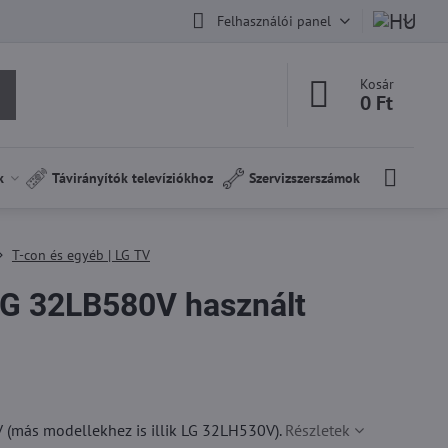
Felhasználói panel
Kosár
0 Ft
k
Távirányítók televíziókhoz
Szervizszerszámok
T-con és egyéb | LG TV
G 32LB580V használt
(más modellekhez is illik LG 32LH530V).
Részletek