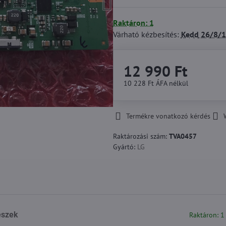
Raktáron: 1
Várható kézbesítés:
Kedd
26/8/1
12 990 Ft
10 228 Ft
ÁFA nélkül
Termékre vonatkozó kérdés
Raktározási szám:
TVA0457
Gyártó:
LG
észek
Raktáron: 1