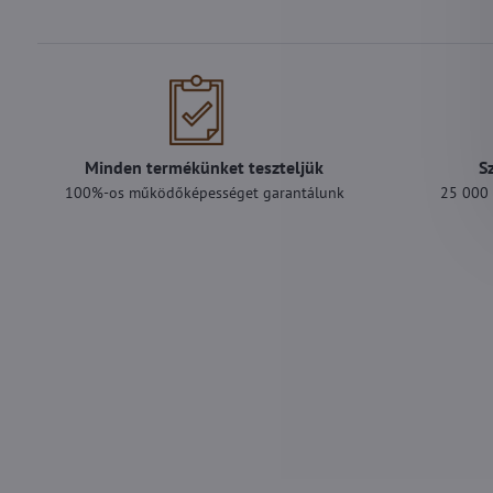
Minden termékünket teszteljük
S
100%-os működőképességet garantálunk
25 000 F