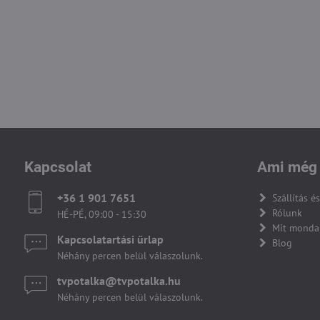
Kapcsolat
Ami még 
+36 1 901 7651
Szállítás és
Rólunk
HÉ-PÉ, 09:00 - 15:30
Mit monda
Kapcsolatartási űrlap
Blog
Néhány percen belül válaszolunk.
tvpotalka​@tvpotalka​.hu
Néhány percen belül válaszolunk.