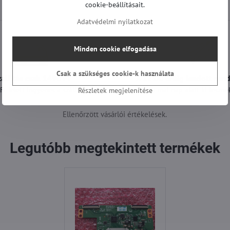
cookie-beállításait.
Adatvédelmi nyilatkozat
Minden cookie elfogadása
Csak a szükséges cookie-k használata
zállítás csak 1490 Ft
A 12:00 óráig leadott ren
t felett ingyenes a szállítás
még a mai nap alatt ki lesznek
Részletek megjelenítése
Ellenőrzött vásárlói értékelések.
Legutóbb megtekintett termékek