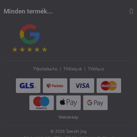
Minden termék...
TVpotalka.hu
|
TVdiely.sk
|
TVdíly.cz
Webtérkép
©
2026
Szerzői jog