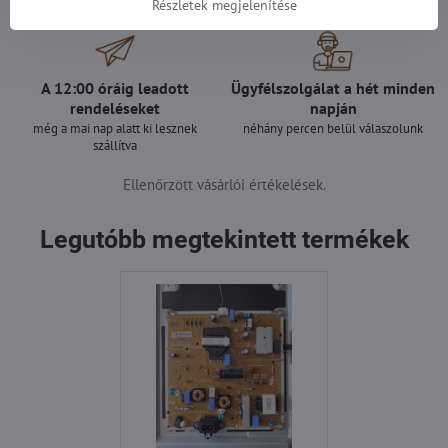
Részletek megjelenítése
garantálunk
A 12:00 óráig leadott
Ügyfélszolgálat a hét minden
rendeléseket
napján
még a mai nap alatt ki lesznek
néhány percen belül válaszolunk
szállítva
Ellenőrzött vásárlói értékelések.
Legutóbb megtekintett termékek