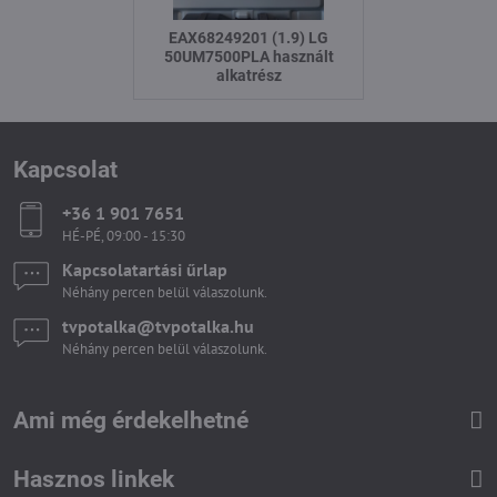
EAX68249201 (1.9) LG
50UM7500PLA használt
alkatrész
Kapcsolat
+36 1 901 7651
HÉ-PÉ, 09:00 - 15:30
Kapcsolatartási űrlap
Néhány percen belül válaszolunk.
tvpotalka​@tvpotalka​.hu
Néhány percen belül válaszolunk.
Ami még érdekelhetné
Hasznos linkek