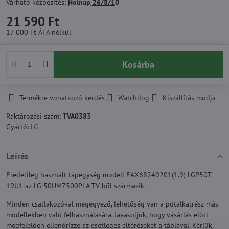
Várható kézbesítés:
Holnap
26/8/10
21 590 Ft
17 000 Ft
ÁFA nélkül
Kosárba
Termékre vonatkozó kérdés
Watchdog
Kiszállítás módja
Raktározási szám:
TVA0383
Gyártó:
LG
Leírás
Eredetileg használt tápegység modell EAX68249201(1.9) LGP50T-
19U1 az LG 50UM7500PLA TV-ből származik.
Minden csatlakozóval megegyező, lehetőség van a pótalkatrész más
modellekben való felhasználására. Javasoljuk, hogy vásárlás előtt
megfelelően ellenőrizze az esetleges eltéréseket a táblával. Kérjük,