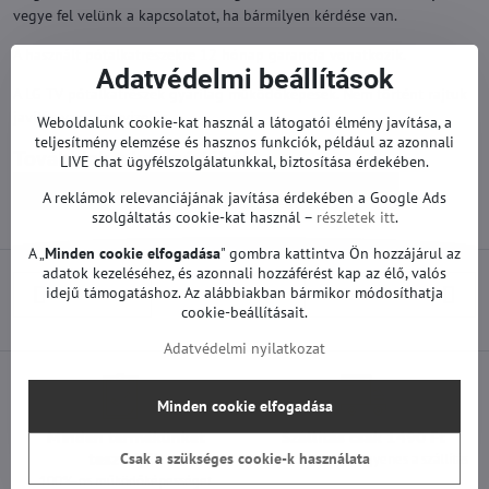
vegye fel velünk a kapcsolatot, ha bármilyen kérdése van.
A használt pótalkatrészekre 12 hónap garancia vonatkozik.
Adatvédelmi beállítások
A LG TV pótalkatrészek gyárilag működőképesek. Nem történt rajtuk
javítás vagy szervizelés.
Weboldalunk cookie-kat használ a látogatói élmény javítása, a
teljesítmény elemzése és hasznos funkciók, például az azonnali
Továbbiak a kategóriából
LIVE chat ügyfélszolgálatunkkal, biztosítása érdekében.
Pótalkatrészek | LG TV
Tápegységek | LG TV
A reklámok relevanciájának javítása érdekében a Google Ads
szolgáltatás cookie-kat használ –
részletek itt
.
A „
Minden cookie elfogadása
" gombra kattintva Ön hozzájárul az
adatok kezeléséhez, és azonnali hozzáférést kap az élő, valós
idejű támogatáshoz. Az alábbiakban bármikor módosíthatja
Előző termék
Következő termék
cookie-beállításait.
Adatvédelmi nyilatkozat
Minden cookie elfogadása
Minden termékünket
Szállítás csak 1490 Ft
teszteljük
Csak a szükséges cookie-k használata
25 000 Ft felett ingyenes a szállítás
100%-os működőképességet