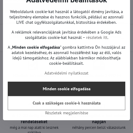
Pótalkatrészek | LG TV
Tápegységek | LG TV
Weboldalunk cookie-kat használ a látogatói élmény javítása, a
teljesítmény elemzése és hasznos funkciók, például az azonnali
LIVE chat ügyfélszolgálatunkkal, biztosítása érdekében.
A reklámok relevanciájának javítása érdekében a Google Ads
Előző termék
Következő termék
szolgáltatás cookie-kat használ –
részletek itt
.
A „
Minden cookie elfogadása
" gombra kattintva Ön hozzájárul az
adatok kezeléséhez, és azonnali hozzáférést kap az élő, valós
idejű támogatáshoz. Az alábbiakban bármikor módosíthatja
cookie-beállításait.
Adatvédelmi nyilatkozat
Minden termékünket
Szállítás csak 1490 Ft
teszteljük
25 000 Ft felett ingyenes a szállítás
100%-os működőképességet
Minden cookie elfogadása
garantálunk
Csak a szükséges cookie-k használata
Részletek megjelenítése
A 12:00 óráig leadott
Ügyfélszolgálat a hét minden
rendeléseket
napján
még a mai nap alatt ki lesznek
néhány percen belül válaszolunk
szállítva