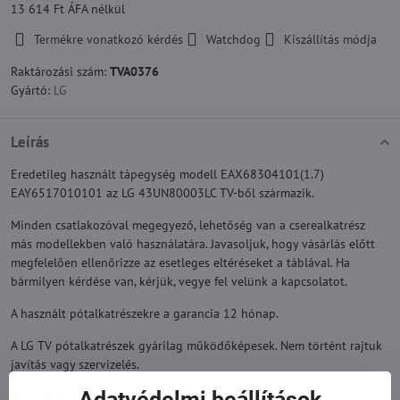
13 614 Ft
ÁFA nélkül
Termékre vonatkozó kérdés
Watchdog
Kiszállítás módja
Raktározási szám:
TVA0376
Gyártó:
LG
Leírás
Eredetileg használt tápegység modell EAX68304101(1.7)
EAY6517010101 az LG 43UN80003LC TV-ből származik.
Minden csatlakozóval megegyező, lehetőség van a cserealkatrész
más modellekben való használatára. Javasoljuk, hogy vásárlás előtt
megfelelően ellenőrizze az esetleges eltéréseket a táblával. Ha
bármilyen kérdése van, kérjük, vegye fel velünk a kapcsolatot.
A használt pótalkatrészekre a garancia 12 hónap.
A LG TV pótalkatrészek gyárilag működőképesek. Nem történt rajtuk
javítás vagy szervizelés.
Adatvédelmi beállítások
Továbbiak a kategóriából