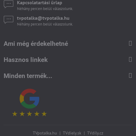
Kapcsolatartási űrlap
Néhány percen belül válaszolunk.
tvpotalka​@tvpotalka​.hu
Néhány percen belül válaszolunk.
Ami még érdekelhetné
Hasznos linkek
Minden termék...
TVpotalka.hu
|
TVdiely.sk
|
TVdíly.cz