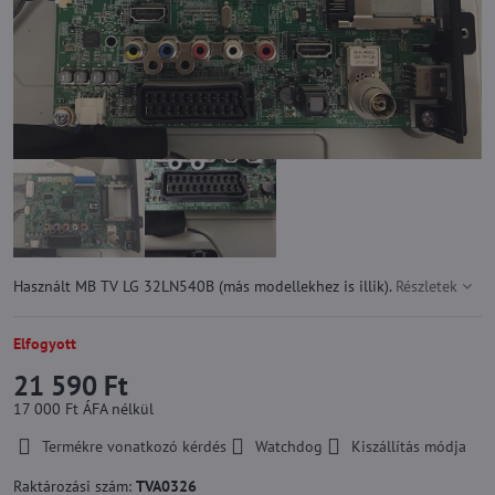
Használt MB TV LG 32LN540B (más modellekhez is illik).
Részletek
Elfogyott
21 590 Ft
17 000 Ft
ÁFA nélkül
Termékre vonatkozó kérdés
Watchdog
Kiszállítás módja
Raktározási szám:
TVA0326