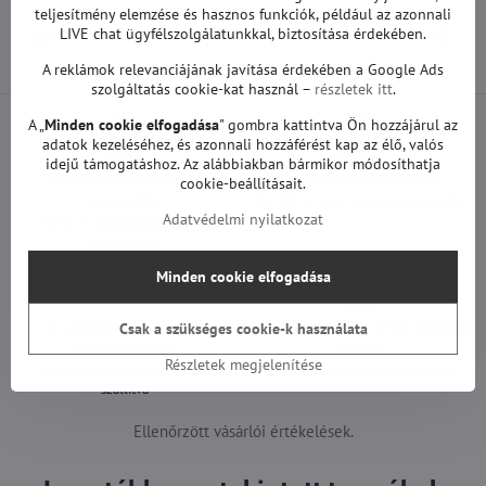
teljesítmény elemzése és hasznos funkciók, például az azonnali
LIVE chat ügyfélszolgálatunkkal, biztosítása érdekében.
Előző termék
Következő termék
A reklámok relevanciájának javítása érdekében a Google Ads
szolgáltatás cookie-kat használ –
részletek itt
.
A „
Minden cookie elfogadása
" gombra kattintva Ön hozzájárul az
adatok kezeléséhez, és azonnali hozzáférést kap az élő, valós
idejű támogatáshoz. Az alábbiakban bármikor módosíthatja
Minden termékünket
Szállítás csak 1490 Ft
cookie-beállításait.
teszteljük
25 000 Ft felett ingyenes a szállítás
Adatvédelmi nyilatkozat
100%-os működőképességet
garantálunk
Minden cookie elfogadása
A 12:00 óráig leadott
Ügyfélszolgálat a hét minden
Csak a szükséges cookie-k használata
rendeléseket
napján
Részletek megjelenítése
még a mai nap alatt ki lesznek
néhány percen belül válaszolunk
szállítva
Ellenőrzött vásárlói értékelések.