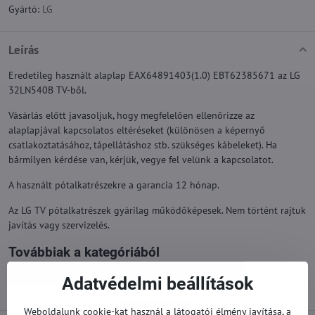
Gyártó:
LG
Leírás
Eredetileg használt alaplap EAX64891403(1.0) EBT62385671 az LG
32LN540B TV-ből.
Vásárlás előtt javasoljuk, hogy megfelelően ellenőrizze az
alaplapjával kapcsolatos eltéréseket (különösen a képernyő
csatlakoztatásához, tápellátáshoz stb. szükséges kábeleket). Ha
bármilyen kérdése van, kérjük, vegye fel velünk a kapcsolatot.
A használt pótalkatrészekre a garancia 12 hónap.
Az LG TV pótalkatrészek gyárilag működőképesek. Nem történt rajtuk
javítás vagy szervizelés.
Továbbiak a kategóriából
Pótalkatrészek | LG TV
Alaplapok | LG TV
Adatvédelmi beállítások
Weboldalunk cookie-kat használ a látogatói élmény javítása, a