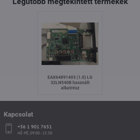
Legutóbb megtekintett termékek
EAX64891403 (1.0) LG
32LN540B használt
alkatrész
Kapcsolat
+36 1 901 7651
HÉ-PÉ, 09:00 - 15:30