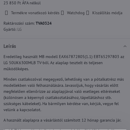
23 850 Ft
ÁFA nélkül
Termékre vonatkozó kérdés
Watchdog
Kiszállítás módja
Raktározási szám:
TVA0324
Gyártó:
LG
Leírás
Eredetileg használt MB modell EAX67872805(1.1) EBT65297803 az
LG 50UK6300MLB TV-ből. Az alaplap tesztelt és teljesen
működőképes.
Minden csatlakozóval megegyező, lehetőség van a pótalkatrész más
modellekben való felhasználására. Javasoljuk, hogy vásárlás előtt
megfelelően ellenőrizze az alaplapjával való esetleges eltéréseket
(különösen a képernyő csatlakoztatásához, tápellátáshoz stb.
szükséges kábeleket). Ha bármilyen kérdése van, kérjük, vegye fel
velünk a kapcsolatot.
A használt alaplapra a vásárlástól számított 12 hónap garancia jár.