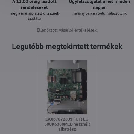
A 12:00 óráig leadott
Ügyfélszolgálat a hét minden
rendeléseket
napján
még a mai nap alatt ki lesznek
néhány percen belül válaszolunk
szállítva
Ellenőrzött vásárlói értékelések.
Legutóbb megtekintett termékek
EAX67872805 (1.1) LG
50UK6300MLB használt
alkatrész