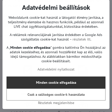
Az LG TV-hez való pótalkatrészek a gyárból működőképesek. Nem
lettek szervizelve vagy javítva.
Adatvédelmi beállítások
Továbbiak a kategóriából
Weboldalunk cookie-kat használ a látogatói élmény javítása, a
teljesítmény elemzése és hasznos funkciók, például az azonnali
Pótalkatrészek | LG TV
Alaplapok | LG TV
LIVE chat ügyfélszolgálatunkkal, biztosítása érdekében.
A reklámok relevanciájának javítása érdekében a Google Ads
szolgáltatás cookie-kat használ –
részletek itt
.
Előző termék
Következő termék
A „
Minden cookie elfogadása
" gombra kattintva Ön hozzájárul az
adatok kezeléséhez, és azonnali hozzáférést kap az élő, valós
idejű támogatáshoz. Az alábbiakban bármikor módosíthatja
cookie-beállításait.
Adatvédelmi nyilatkozat
Minden termékünket
Szállítás csak 1490 Ft
Minden cookie elfogadása
teszteljük
25 000 Ft felett ingyenes a szállítás
100%-os működőképességet
garantálunk
Csak a szükséges cookie-k használata
Részletek megjelenítése