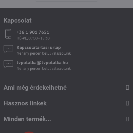
Kapcsolat
+36 1 901 7651
HÉ-PÉ, 09:00 - 15:30
Kapcsolatartási űrlap
Néhány percen belül válaszolunk.
tvpotalka​@tvpotalka​.hu
Néhány percen belül válaszolunk.
Ami még érdekelhetné
Hasznos linkek
Minden termék...