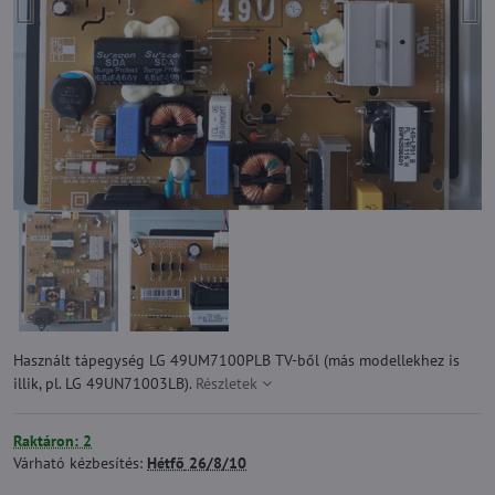
Használt tápegység LG 49UM7100PLB TV-ből (más modellekhez is
illik, pl. LG 49UN71003LB).
Részletek
Raktáron: 2
Várható kézbesítés:
Hétfő
26/8/10