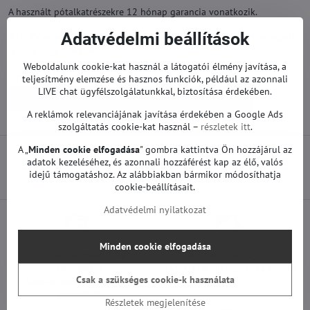
A használt pótalkatrészekre 12 hónap garancia vonatkozik.
Adatvédelmi beállítások
A LG TV pótalkatrészek gyárilag működőképesek. Nem történt rajtuk
javítás vagy szervizelés.
Weboldalunk cookie-kat használ a látogatói élmény javítása, a
Továbbiak a kategóriából
teljesítmény elemzése és hasznos funkciók, például az azonnali
LIVE chat ügyfélszolgálatunkkal, biztosítása érdekében.
Pótalkatrészek | LG TV
Tápegységek | LG TV
A reklámok relevanciájának javítása érdekében a Google Ads
szolgáltatás cookie-kat használ –
részletek itt
.
A „
Minden cookie elfogadása
" gombra kattintva Ön hozzájárul az
adatok kezeléséhez, és azonnali hozzáférést kap az élő, valós
Előző termék
Következő termék
idejű támogatáshoz. Az alábbiakban bármikor módosíthatja
cookie-beállításait.
Adatvédelmi nyilatkozat
Minden cookie elfogadása
Minden termékünket
Szállítás csak 1490 Ft
teszteljük
25 000 Ft felett ingyenes a szállítás
Csak a szükséges cookie-k használata
100%-os működőképességet
garantálunk
Részletek megjelenítése