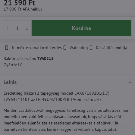
21 590 Ft
17 000 Ft
ÁFA nélkül
Kosárba
Termékre vonatkozó kérdés
Watchdog
Kiszállítás módja
Raktározási szám:
TVA0315
Gyártó:
LG
Leírás
Eredetileg használt tápegység modell EAX67189201(1.7)
EAY64511101 az LG 49UM7100PLB TV-ből származik.
Minden csatlakozóval megegyező, lehetőség van a pótalkatrész más
modellekben való felhasználására. Javasoljuk, hogy vásárlás előtt
megfelelően ellenőrizze az esetleges eltéréseket a táblával. Ha
bármilyen kérdése van, kérjük, vegye fel velünk a kapcsolatot.