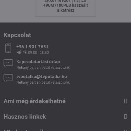
EAX67189201 (1.7) LG
49UM7100PLB használt
alkatrész
Kapcsolat
+36 1 901 7651
HÉ-PÉ, 09:00 - 15:30
Kapcsolatartási űrlap
Néhány percen belül válaszolunk.
tvpotalka​@tvpotalka​.hu
Néhány percen belül válaszolunk.
Ami még érdekelhetné
Hasznos linkek