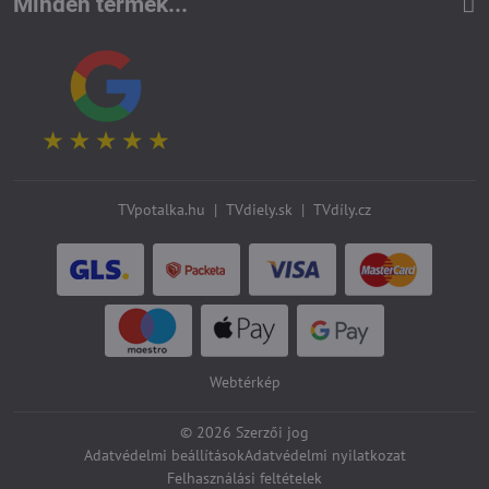
Minden termék...
TVpotalka.hu
|
TVdiely.sk
|
TVdíly.cz
Webtérkép
©
2026
Szerzői jog
Adatvédelmi beállítások
Adatvédelmi nyilatkozat
Felhasználási feltételek