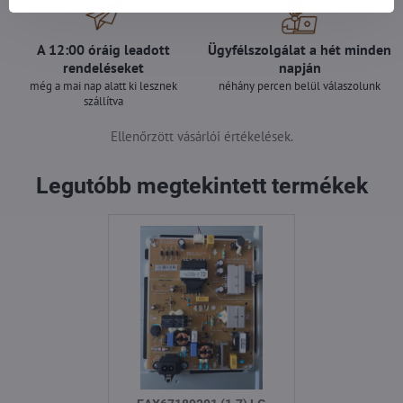
A 12:00 óráig leadott
Ügyfélszolgálat a hét minden
rendeléseket
napján
még a mai nap alatt ki lesznek
néhány percen belül válaszolunk
szállítva
Ellenőrzött vásárlói értékelések.
Legutóbb megtekintett termékek