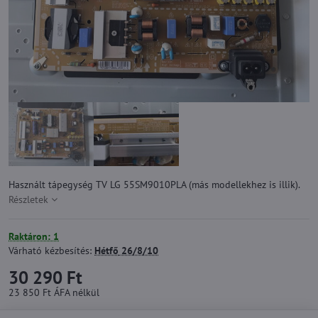
Használt tápegység TV LG 55SM9010PLA (más modellekhez is illik).
Részletek
Raktáron: 1
Várható kézbesítés:
Hétfő
26/8/10
30 290 Ft
23 850 Ft
ÁFA nélkül