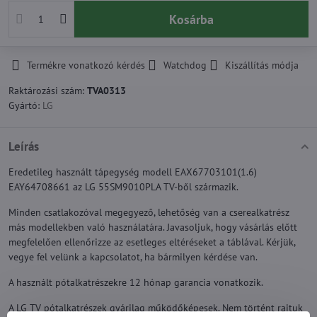
Kosárba
Termékre vonatkozó kérdés
Watchdog
Kiszállítás módja
Raktározási szám:
TVA0313
Gyártó:
LG
Leírás
Eredetileg használt tápegység modell EAX67703101(1.6)
EAY64708661 az LG 55SM9010PLA TV-ből származik.
Minden csatlakozóval megegyező, lehetőség van a cserealkatrész
más modellekben való használatára. Javasoljuk, hogy vásárlás előtt
megfelelően ellenőrizze az esetleges eltéréseket a táblával. Kérjük,
vegye fel velünk a kapcsolatot, ha bármilyen kérdése van.
A használt pótalkatrészekre 12 hónap garancia vonatkozik.
A LG TV pótalkatrészek gyárilag működőképesek. Nem történt rajtuk