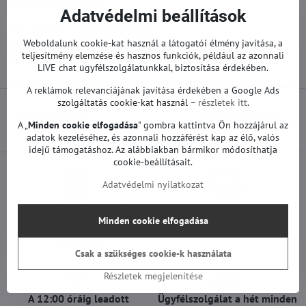
javítás vagy szervizelés.
Adatvédelmi beállítások
Továbbiak a kategóriából
Weboldalunk cookie-kat használ a látogatói élmény javítása, a
Pótalkatrészek | LG TV
Tápegységek | LG TV
teljesítmény elemzése és hasznos funkciók, például az azonnali
LIVE chat ügyfélszolgálatunkkal, biztosítása érdekében.
A reklámok relevanciájának javítása érdekében a Google Ads
szolgáltatás cookie-kat használ –
részletek itt
.
Előző termék
Következő termék
A „
Minden cookie elfogadása
" gombra kattintva Ön hozzájárul az
adatok kezeléséhez, és azonnali hozzáférést kap az élő, valós
idejű támogatáshoz. Az alábbiakban bármikor módosíthatja
cookie-beállításait.
Adatvédelmi nyilatkozat
Minden termékünket
Szállítás csak 1490 Ft
teszteljük
25 000 Ft felett ingyenes a szállítás
Minden cookie elfogadása
100%-os működőképességet
garantálunk
Csak a szükséges cookie-k használata
Részletek megjelenítése
A 12:00 óráig leadott
Ügyfélszolgálat a hét minden