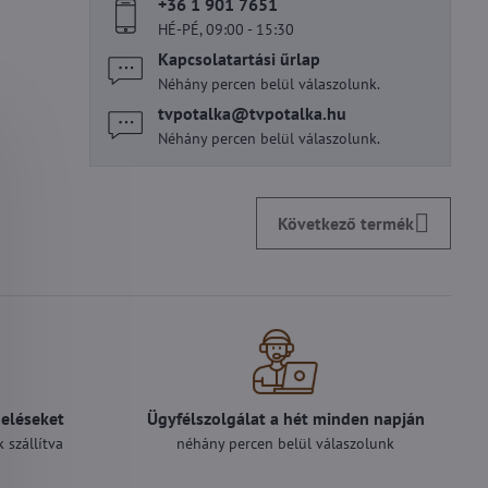
+36 1 901 7651
HÉ-PÉ, 09:00 - 15:30
Kapcsolatartási űrlap
Néhány percen belül válaszolunk.
tvpotalka​@tvpotalka​.hu
Néhány percen belül válaszolunk.
Következő termék
deléseket
Ügyfélszolgálat a hét minden napján
 szállítva
néhány percen belül válaszolunk