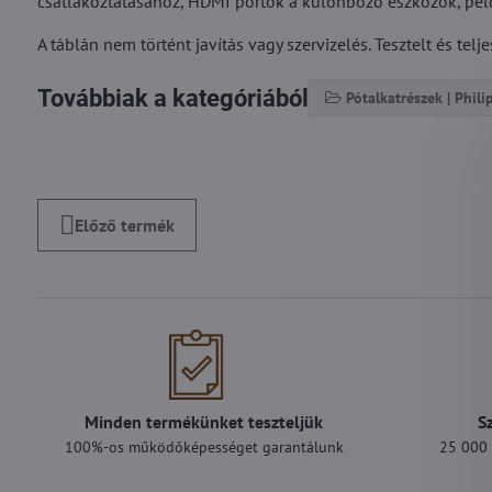
csatlakoztatásához, HDMI portok a különböző eszközök, péld
A táblán nem történt javítás vagy szervizelés. Tesztelt és t
Továbbiak a kategóriából
Pótalkatrészek | Phili
Előző termék
Minden termékünket teszteljük
S
100%-os működőképességet garantálunk
25 000 F