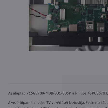
Az alaplap 715G8709-M0B-B01-005K a Philips 43PUS6703/
A vezérlőpanel a teljes TV vezérlését biztosítja. Ezeken a t