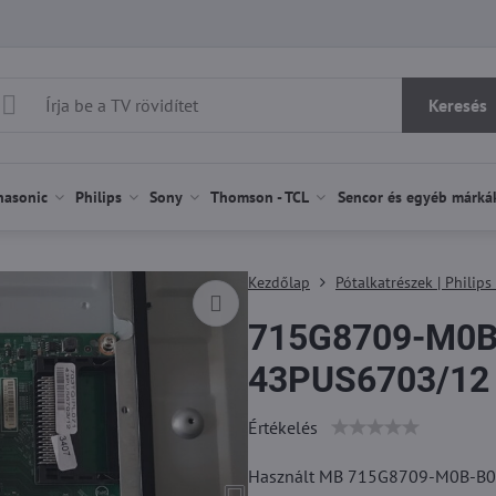
Keresés
nasonic
Philips
Sony
Thomson - TCL
Sencor és egyéb márká
Kezdőlap
Pótalkatrészek | Philips
715G8709-M0B-
43PUS6703/12 h
Értékelés
Használt MB 715G8709-M0B-B01