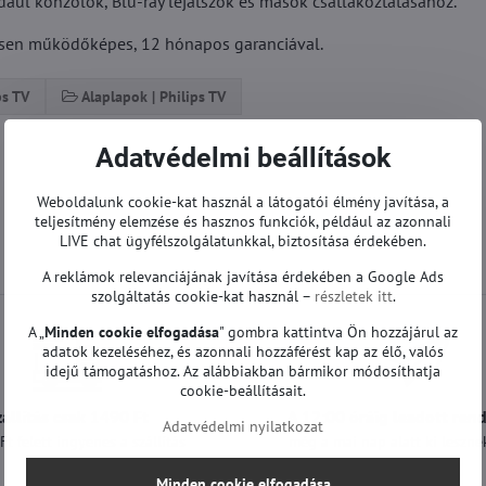
ául konzolok, Blu-ray lejátszók és mások csatlakoztatásához.
eljesen működőképes, 12 hónapos garanciával.
ps TV
Alaplapok | Philips TV
Adatvédelmi beállítások
Weboldalunk cookie-kat használ a látogatói élmény javítása, a
teljesítmény elemzése és hasznos funkciók, például az azonnali
LIVE chat ügyfélszolgálatunkkal, biztosítása érdekében.
A reklámok relevanciájának javítása érdekében a Google Ads
szolgáltatás cookie-kat használ –
részletek itt
.
A „
Minden cookie elfogadása
" gombra kattintva Ön hozzájárul az
adatok kezeléséhez, és azonnali hozzáférést kap az élő, valós
idejű támogatáshoz. Az alábbiakban bármikor módosíthatja
cookie-beállításait.
zállítás csak 1490 Ft
A 12:00 óráig leadott ren
Adatvédelmi nyilatkozat
t felett ingyenes a szállítás
még a mai nap alatt ki lesznek
Minden cookie elfogadása