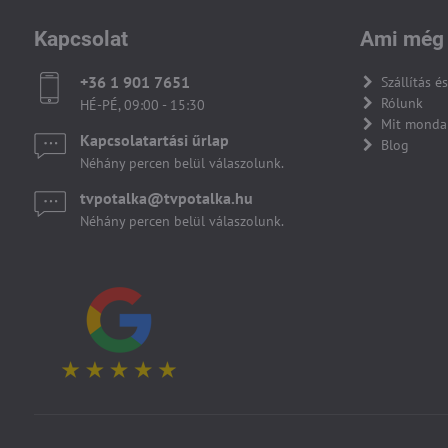
Kapcsolat
Ami még 
+36 1 901 7651
Szállítás és
Rólunk
HÉ-PÉ, 09:00 - 15:30
Mit monda
Kapcsolatartási űrlap
Blog
Néhány percen belül válaszolunk.
tvpotalka​@tvpotalka​.hu
Néhány percen belül válaszolunk.