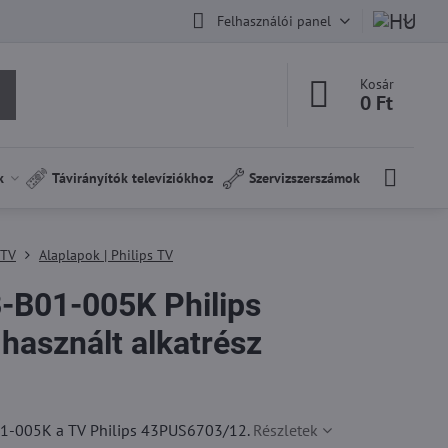
Felhasználói panel
Kosár
0 Ft
k
Távirányítók televíziókhoz
Szervizszerszámok
 TV
Alaplapok | Philips TV
B01-005K Philips
asznált alkatrész
-005K a TV Philips 43PUS6703/12.
Részletek