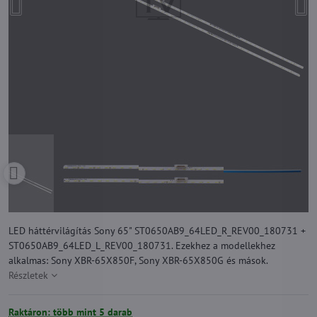
LED háttérvilágítás Sony 65" ST0650AB9_64LED_R_REV00_180731 +
ST0650AB9_64LED_L_REV00_180731. Ezekhez a modellekhez
alkalmas: Sony XBR-65X850F, Sony XBR-65X850G és mások.
Részletek
Raktáron: több mint 5 darab