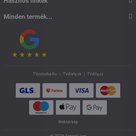
Hasznos linkek
Minden termék...
TVpotalka.hu
|
TVdiely.sk
|
TVdíly.cz
Webtérkép
©
2026
Szerzői jog