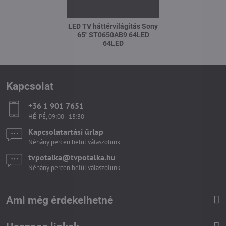
LED TV háttérvilágítás Sony
65" ST0650AB9 64LED
64LED
Kapcsolat
+36 1 901 7651
HÉ-PÉ, 09:00 - 15:30
Kapcsolatartási űrlap
Néhány percen belül válaszolunk.
tvpotalka​@tvpotalka​.hu
Néhány percen belül válaszolunk.
Ami még érdekelhetné