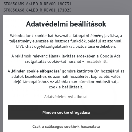
ST0650AB9_64LED_R_REV00_180731
ST0650A68_64LED_R_REV01_171025
ST0650AB9 64LED L_REV00 180731
Adatvédelmi beállítások
ST0650A68 64LED L_REV01 171025
Weboldalunk cookie-kat használ a látogatói élmény javítása, a
Az eredeti helyettesítésére.
teljesítmény elemzése és hasznos funkciók, például az azonnali
TV háttérvilágítás garanciával.
LIVE chat ügyfélszolgálatunkkal, biztosítása érdekében.
Ezekhez a modellekhez alkalmas:
A reklámok relevanciájának javítása érdekében a Google Ads
Sony XBR-65X850F, Sony XBR-65X850G, Sony KD-65XG8596, Sony
szolgáltatás cookie-kat használ –
részletek itt
.
KD-65XF8505, Sony KD-65XG8505 és mások.
A „
Minden cookie elfogadása
" gombra kattintva Ön hozzájárul az
adatok kezeléséhez, és azonnali hozzáférést kap az élő, valós
idejű támogatáshoz. Az alábbiakban bármikor módosíthatja
cookie-beállításait.
Adatvédelmi nyilatkozat
Minden cookie elfogadása
Csak a szükséges cookie-k használata