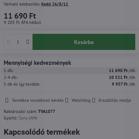
Várható kézbesítés:
Kedd
26/8/11
11 690 Ft
9 205 Ft
ÁFA nélkül
Kosárba
Mennyiségi kedvezmények
1
db:
11 690 Ft
/db
2-4
db:
10 521 Ft
/db
5
db
és így tovább
:
9 937 Ft
/db
Termékre vonatkozó kérdés
Watchdog
Kiszállítás módja
Raktározási szám:
TVA1077
Gyártó:
Sony (AM)
Kapcsolódó termékek