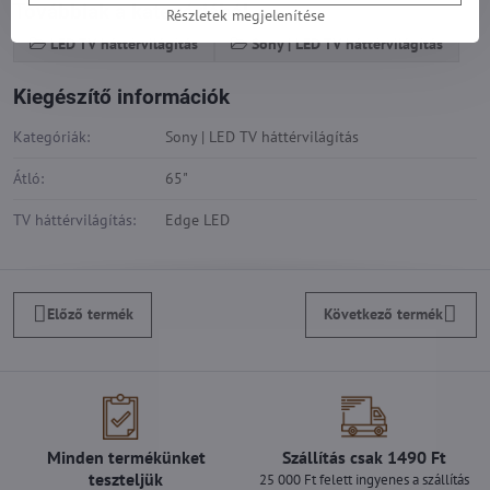
Továbbiak a kategóriából
Részletek megjelenítése
LED TV háttérvilágítás
Sony | LED TV háttérvilágítás
Kiegészítő információk
Kategóriák:
Sony | LED TV háttérvilágítás
Átló:
65"
TV háttérvilágítás:
Edge LED
Előző termék
Következő termék
Minden termékünket
Szállítás csak 1490 Ft
teszteljük
25 000 Ft felett ingyenes a szállítás