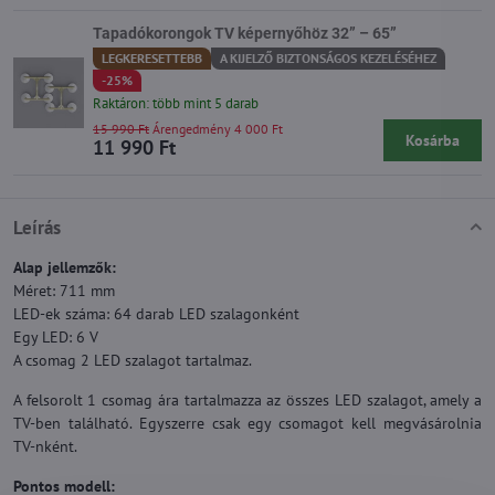
Tapadókorongok TV képernyőhöz 32” – 65”
LEGKERESETTEBB
A KIJELZŐ BIZTONSÁGOS KEZELÉSÉHEZ
-25%
Raktáron: több mint 5 darab
15 990 Ft
Árengedmény 4 000 Ft
Kosárba
11 990 Ft
Leírás
Alap jellemzők:
Méret: 711 mm
LED-ek száma: 64 darab LED szalagonként
Egy LED: 6 V
A csomag 2 LED szalagot tartalmaz.
A felsorolt 1 csomag ára tartalmazza az összes LED szalagot, amely a
TV-ben található. Egyszerre csak egy csomagot kell megvásárolnia
TV-nként.
Pontos modell: