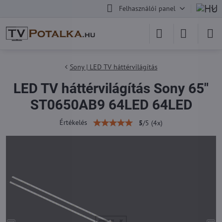
Felhasználói panel
Sony | LED TV háttérvilágítás
LED TV háttérvilágítás Sony 65"
ST0650AB9 64LED 64LED
Értékelés
5
/
5
(
4
x)