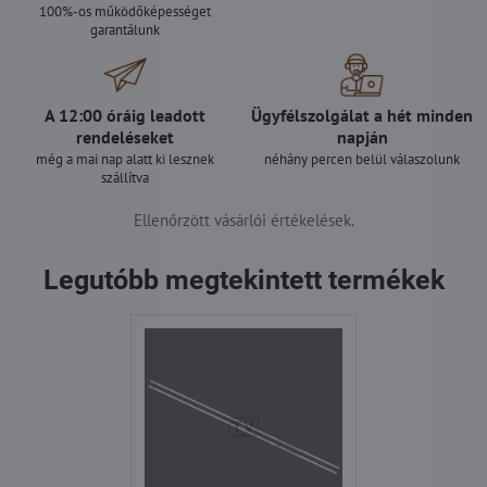
100%-os működőképességet
garantálunk
A 12:00 óráig leadott
Ügyfélszolgálat a hét minden
rendeléseket
napján
még a mai nap alatt ki lesznek
néhány percen belül válaszolunk
szállítva
Ellenőrzött vásárlói értékelések.
Legutóbb megtekintett termékek