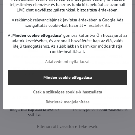
teljesítmény elemzése és hasznos funkciók, például az azonnali
LIVE chat ügyfélszolgálatunkkal, biztosítása érdekében.
Előző termék
Következő termék
A reklámok relevanciájának javítása érdekében a Google Ads
szolgáltatás cookie-kat használ –
részletek itt
.
A „
Minden cookie elfogadása
" gombra kattintva Ön hozzájárul az
adatok kezeléséhez, és azonnali hozzáférést kap az élő, valós
idejű támogatáshoz. Az alábbiakban bármikor módosíthatja
cookie-beállításait.
Minden termékünket
Szállítás csak 1490 Ft
Adatvédelmi nyilatkozat
teszteljük
25 000 Ft felett ingyenes a szállítás
100%-os működőképességet
garantálunk
Minden cookie elfogadása
Csak a szükséges cookie-k használata
A 12:00 óráig leadott
Ügyfélszolgálat a hét minden
Részletek megjelenítése
rendeléseket
napján
még a mai nap alatt ki lesznek
néhány percen belül válaszolunk
szállítva
Ellenőrzött vásárlói értékelések.