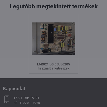
Legutóbb megtekintett termékek
L6R021 LG 55UJ620V
használt alkatrészek
Kapcsolat
+36 1 901 7651
HÉ-PÉ, 09:00 - 15:30