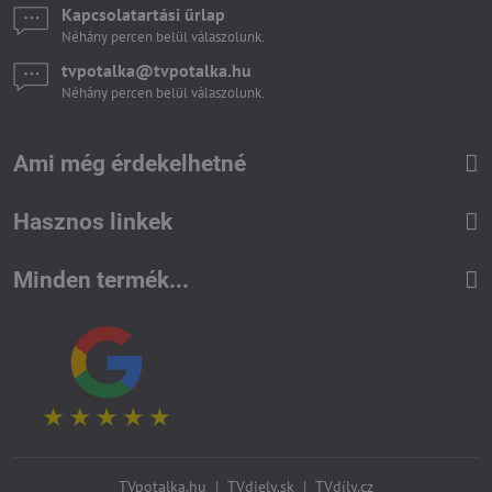
Kapcsolatartási űrlap
Néhány percen belül válaszolunk.
tvpotalka​@tvpotalka​.hu
Néhány percen belül válaszolunk.
Ami még érdekelhetné
Hasznos linkek
Minden termék...
TVpotalka.hu
|
TVdiely.sk
|
TVdíly.cz