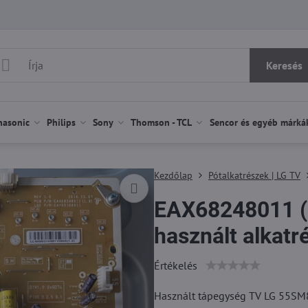
Keresés
nasonic
Philips
Sony
Thomson - TCL
Sencor és egyéb márká
Kezdőlap
Pótalkatrészek | LG TV
EAX68248011 (
használt alkatr
Értékelés
Használt tápegység TV LG 55SM8