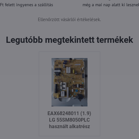
t felett ingyenes a szállítás
még a mai nap alatt ki lesznek
Ellenőrzött vásárlói értékelések.
Legutóbb megtekintett termékek
EAX68248011 (1.9)
LG 55SM8050PLC
használt alkatrész