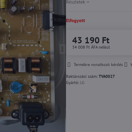
Részletek
Elfogyott
43 190 Ft
34 008 Ft
ÁFA nélkül
Termékre vonatkozó kérdés
Raktározási szám:
TVA0027
Gyártó:
LG