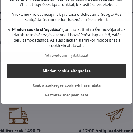
LIVE chat ügyfélszolgálatunkkal, biztosítása érdekében.
sz más modellekben való használatára. Javasoljuk, hogy vásárlás
A reklámok relevanciájának javítása érdekében a Google Ads
 Ha bármilyen kérdése van, kérjük, vegye fel velünk a kapcsolatot.
szolgáltatás cookie-kat használ –
részletek itt
.
A „
Minden cookie elfogadása
" gombra kattintva Ön hozzájárul az
adatok kezeléséhez, és azonnali hozzáférést kap az élő, valós
idejű támogatáshoz. Az alábbiakban bármikor módosíthatja
ajtuk javítás vagy szervizelés.
cookie-beállításait.
Adatvédelmi nyilatkozat
Tápegységek | LG TV
Minden cookie elfogadása
Csak a szükséges cookie-k használata
Részletek megjelenítése
zállítás csak 1490 Ft
A 12:00 óráig leadott ren