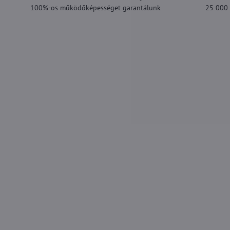
100%-os működőképességet garantálunk
25 000 F