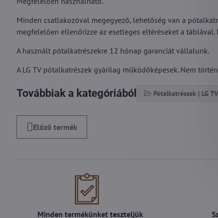
Megfelelően használható.
Minden csatlakozóval megegyező, lehetőség van a pótalkatré
megfelelően ellenőrizze az esetleges eltéréseket a táblával.
A használt pótalkatrészekre 12 hónap garanciát vállalunk.
A LG TV pótalkatrészek gyárilag működőképesek. Nem történt r
Továbbiak a kategóriából
Pótalkatrészek | LG TV
Előző termék
Minden termékünket teszteljük
S