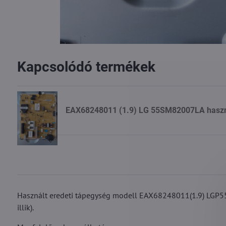
Kapcsolódó termékek
EAX68248011 (1.9) LG 55SM82007LA haszná
Használt eredeti tápegység modell EAX68248011(1.9) LGP
illik).