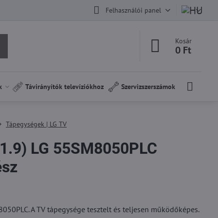
Felhasználói panel
Kosár
0 Ft
k
Távirányítók televíziókhoz
Szervizszerszámok
Tápegységek | LG TV
1.9) LG 55SM8050PLC
ész
050PLC. A TV tápegysége tesztelt és teljesen működőképes.