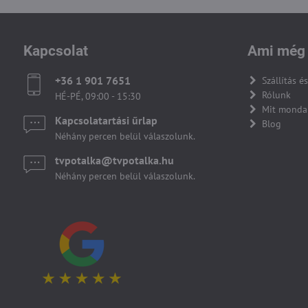
Kapcsolat
Ami még 
+36 1 901 7651
Szállítás és
Rólunk
HÉ-PÉ, 09:00 - 15:30
Mit monda
Kapcsolatartási űrlap
Blog
Néhány percen belül válaszolunk.
tvpotalka​@tvpotalka​.hu
Néhány percen belül válaszolunk.