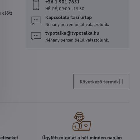
+36 1 901 7651
HÉ-PÉ, 09:00 - 15:30
 előtt
Kapcsolatartási űrlap
Néhány percen belül válaszolunk.
tvpotalka​@tvpotalka​.hu
Néhány percen belül válaszolunk.
Következő termék
deléseket
Ügyfélszolgálat a hét minden napján