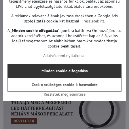
teljesítmény elemzése és hasznos funkciók, például az azonnali
QA65Q6FNAKXXS, Samsung QA65Q6FNAKXXT, Samsung
LIVE chat ügyfélszolgálatunkkal, biztosítása érdekében.
QA65Q6FNAKXXV, Samsung QA65Q6FNAKXZN, Samsung
QA65Q6FNARXTW, Samsung QA65Q6FNARXUM, Samsung
A reklámok relevanciájának javítása érdekében a Google Ads
QA65Q6FNASXEG, Samsung QA65Q6FNASXNZ, Samsung
szolgáltatás cookie-kat használ –
részletek itt
.
QA65Q6FNAWXXY, Samsung QA65Q6FNAWXZW, Samsung
A „
Minden cookie elfogadása
" gombra kattintva Ön hozzájárul az
QE65Q6FNALXXN, Samsung QE65Q6FNATXTK, Samsung
adatok kezeléséhez, és azonnali hozzáférést kap az élő, valós
QE65Q6FNATXXC, Samsung QE65Q6FNATXXH, Samsung
idejű támogatáshoz. Az alábbiakban bármikor módosíthatja
QE65Q6FNATXXU, Samsung QE65Q6FNATXZG, Samsung
cookie-beállításait.
QE65Q6FNATXZT, Samsung QE65Q6FNAUXCE, Samsung
Adatvédelmi nyilatkozat
QE65Q6FNAUXRU, Samsung QE65Q6FNAUXUA, Samsung
QN65Q65FNFXZA, Samsung QN65Q65FNFXZC, Samsung
QN65Q6FNAFXZA, Samsung QN65Q6FNAFXZC, Samsung
Minden cookie elfogadása
QN65Q6FNAFXZX, Samsung QN65Q6FNAGXPE, Samsung
QN65Q6FNAGXZD és mások.
Csak a szükséges cookie-k használata
Részletek megjelenítése