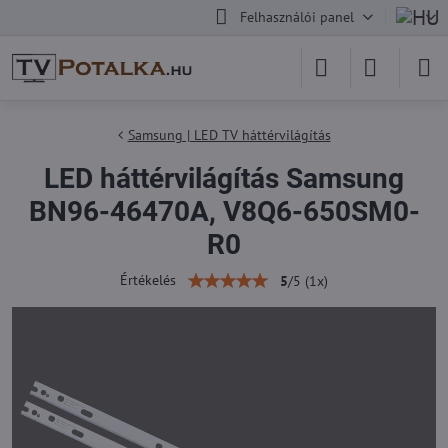
Felhasználói panel
Samsung | LED TV háttérvilágítás
LED háttérvilágítás Samsung
BN96-46470A, V8Q6-650SM0-
R0
Értékelés
5
/
5
(
1
x)