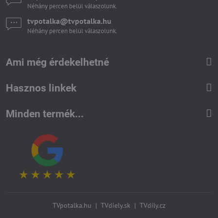
Néhány percen belül válaszolunk.
tvpotalka​@tvpotalka​.hu
Néhány percen belül válaszolunk.
Ami még érdekelhetné
Hasznos linkek
Minden termék...
TVpotalka.hu
|
TVdiely.sk
|
TVdíly.cz