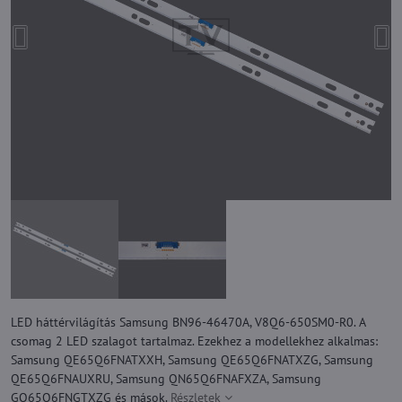
LED háttérvilágítás Samsung BN96-46470A, V8Q6-650SM0-R0. A
csomag 2 LED szalagot tartalmaz. Ezekhez a modellekhez alkalmas:
Samsung QE65Q6FNATXXH, Samsung QE65Q6FNATXZG, Samsung
QE65Q6FNAUXRU, Samsung QN65Q6FNAFXZA, Samsung
GQ65Q6FNGTXZG és mások.
Részletek