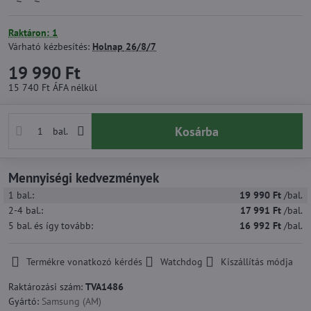
Raktáron: 1
Várható kézbesítés:
Holnap
26/8/7
19 990 Ft
15 740 Ft
ÁFA nélkül
Kosárba
bal.
Mennyiségi kedvezmények
1
bal.:
19 990 Ft
/bal.
2-4
bal.:
17 991 Ft
/bal.
5
bal.
és így tovább
:
16 992 Ft
/bal.
Termékre vonatkozó kérdés
Watchdog
Kiszállítás módja
Raktározási szám:
TVA1486
Gyártó:
Samsung (AM)