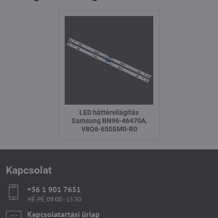
LED háttérvilágítás
Samsung BN96-46470A,
V8Q6-650SM0-R0
Kapcsolat
+36 1 901 7651
HÉ-PÉ, 09:00 - 15:30
Kapcsolatartási űrlap