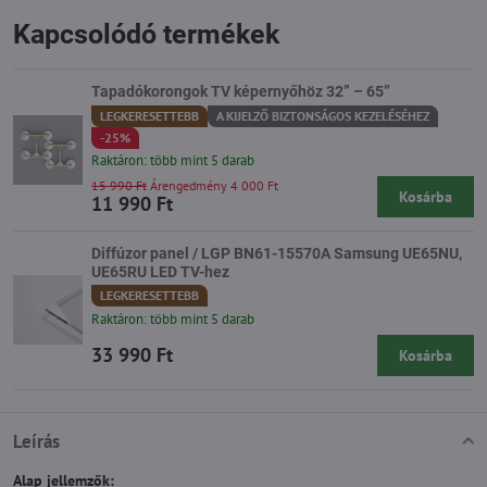
Kapcsolódó termékek
Tapadókorongok TV képernyőhöz 32” – 65”
LEGKERESETTEBB
A KIJELZŐ BIZTONSÁGOS KEZELÉSÉHEZ
-25%
Raktáron: több mint 5 darab
15 990 Ft
Árengedmény 4 000 Ft
Kosárba
11 990 Ft
Diffúzor panel / LGP BN61-15570A Samsung UE65NU,
UE65RU LED TV-hez
LEGKERESETTEBB
Raktáron: több mint 5 darab
33 990 Ft
Kosárba
Leírás
Alap jellemzők: