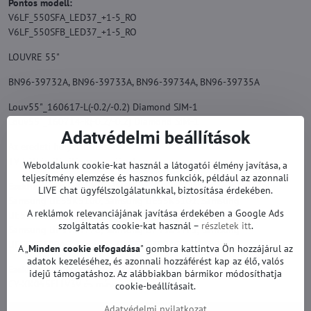
Pontos modell:
V6LF_550SFA_LED37_+1-5_RO
V6LF_550SFB_LED37_+1-5_RO
LOUVRE 55"
BN96-39732A, BN96-39733A, BN96-39734A, BN96-39735A
Louv55"_160617-L(-0.2/-0.2) Diamond SJM-1
Louv55"_160714-R(-0.2/-0.2) Diamond SJM-1
Adatvédelmi beállítások
Az eredeti helyettesítésére.
TV háttérvilágítás garanciával.
Weboldalunk cookie-kat használ a látogatói élmény javítása, a
teljesítmény elemzése és hasznos funkciók, például az azonnali
Ezekhez a modellekhez alkalmas:
LIVE chat ügyfélszolgálatunkkal, biztosítása érdekében.
Samsung UE55K5100, Samsung UE55K5102, Samsung
A reklámok relevanciájának javítása érdekében a Google Ads
UE55K5102AK, Samsung UE55K5103, Samsung UE55K5105,
szolgáltatás cookie-kat használ –
részletek itt
.
Samsung UE55K5170, Samsung UE55K5179, Samsung
UE55K5300AG, Samsung UN55K5300AG és mások.
A „
Minden cookie elfogadása
" gombra kattintva Ön hozzájárul az
adatok kezeléséhez, és azonnali hozzáférést kap az élő, valós
Ezekhez a képernyőkhöz alkalmas:
idejű támogatáshoz. Az alábbiakban bármikor módosíthatja
CY-XK055FLLV3V és mások.
cookie-beállításait.
Adatvédelmi nyilatkozat