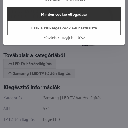
Minden cookie elfogadása
Csak a szükséges cookie-k használata
Részletek megjelenítése
Továbbiak a kategóriából
LED TV háttérvilágítás
Samsung | LED TV háttérvilágítás
Kiegészítő információk
Kategóriák:
Samsung | LED TV háttérvilágítás
Átló:
55"
TV háttérvilágítás:
Edge LED