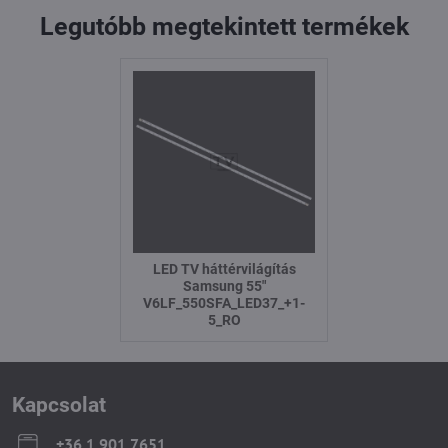
Legutóbb megtekintett termékek
LED TV háttérvilágítás
Samsung 55"
V6LF_550SFA_LED37_+1-
5_RO
Kapcsolat
+36 1 901 7651