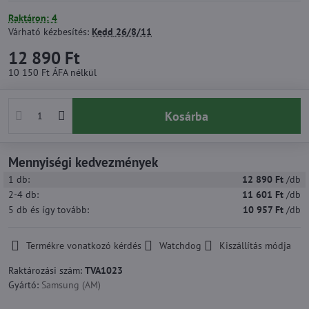
Raktáron: 4
Várható kézbesítés:
Kedd
26/8/11
12 890 Ft
10 150 Ft
ÁFA nélkül
Kosárba
Mennyiségi kedvezmények
1
db:
12 890 Ft
/db
2-4
db:
11 601 Ft
/db
5
db
és így tovább
:
10 957 Ft
/db
Termékre vonatkozó kérdés
Watchdog
Kiszállítás módja
Raktározási szám:
TVA1023
Gyártó:
Samsung (AM)