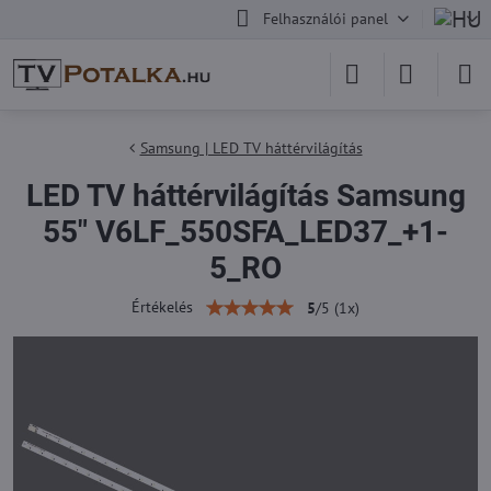
Felhasználói panel
Samsung | LED TV háttérvilágítás
LED TV háttérvilágítás Samsung
55" V6LF_550SFA_LED37_+1-
5_RO
Értékelés
5
/
5
(
1
x)