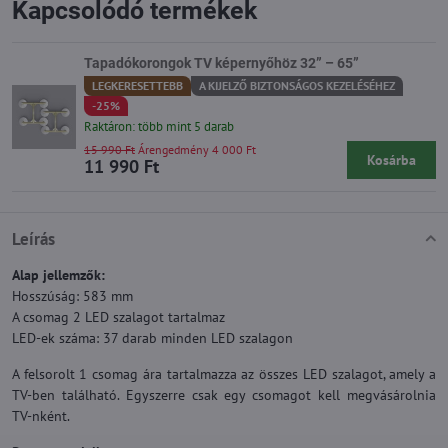
Kapcsolódó termékek
Tapadókorongok TV képernyőhöz 32” – 65”
LEGKERESETTEBB
A KIJELZŐ BIZTONSÁGOS KEZELÉSÉHEZ
-25%
Raktáron: több mint 5 darab
15 990 Ft
Árengedmény 4 000 Ft
Kosárba
11 990 Ft
Leírás
Alap jellemzők:
Hosszúság: 583 mm
A csomag 2 LED szalagot tartalmaz
LED-ek száma: 37 darab minden LED szalagon
A felsorolt 1 csomag ára tartalmazza az összes LED szalagot, amely a
TV-ben található. Egyszerre csak egy csomagot kell megvásárolnia
TV-nként.