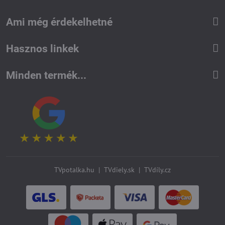
Ami még érdekelhetné
Hasznos linkek
Minden termék...
TVpotalka.hu
|
TVdiely.sk
|
TVdíly.cz