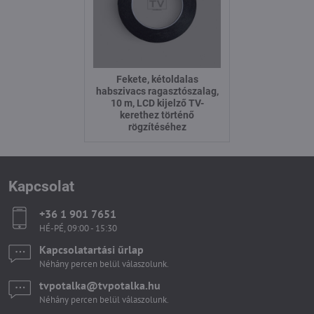
Fekete, kétoldalas
habszivacs ragasztószalag,
10 m, LCD kijelző TV-
kerethez történő
rögzítéséhez
Kapcsolat
+36 1 901 7651
HÉ-PÉ, 09:00 - 15:30
Kapcsolatartási űrlap
Néhány percen belül válaszolunk.
tvpotalka​@tvpotalka​.hu
Néhány percen belül válaszolunk.