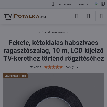
Felhasználói panel
Szervizszerszámok
Fekete, kétoldalas habszivacs
ragasztószalag, 10 m, LCD kijelző
TV-kerethez történő rögzítéséhez
Értékelés
5
/
5
(
18
x)
LEGKERESETTEBB