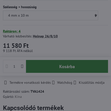
Szélesség × hosszúság
Raktáron: 4
Várható kézbesítés:
Holnap
26/8/10
11 580 Ft
9 118 Ft
ÁFA nélkül
Kosárba
Termékre vonatkozó kérdés
Watchdog
Kiszállítás módja
Raktározási szám:
TVA1424
Gyártó:
Kína
Kapcsolódó termékek