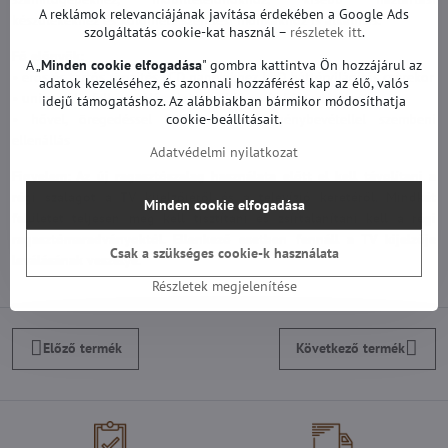
A reklámok relevanciájának javítása érdekében a Google Ads
készülékekhez és különféle szerelési munkákhoz is alkalmas.
szolgáltatás cookie-kat használ –
részletek itt
.
Fő előnyök:
A „
Minden cookie elfogadása
" gombra kattintva Ön hozzájárul az
• erős és tartós rögzítés LCD panelekhez LED háttérvilágítás cserekor
adatok kezeléséhez, és azonnali hozzáférést kap az élő, valós
• univerzális felhasználás elektronikában és háztartásban
idejű támogatáshoz. Az alábbiakban bármikor módosíthatja
cookie-beállításait.
• hővel, öregedéssel és mechanikai igénybevétellel szembeni
ellenállás
Adatvédelmi nyilatkozat
Figyelem: Az új ragasztószalag használata előtt el kell távolítani a
régi szalagot a TV kijelzőjéről és a televízió keretéről. Mindkét
Minden cookie elfogadása
felületet teljesen meg kell tisztítani és zsírtalanítani kell a régi
ragasztómaradványoktól. Ellenkező esetben fennáll a TV kijelzője
Csak a szükséges cookie-k használata
leválásának veszélye.
Részletek megjelenítése
Előző termék
Következő termék