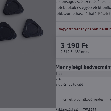
biztonságos szétszereléséhez. T
notebookok és egyéb elektronika
többször felhasználható.
Részlet
Elfogyott: Néhány napon belül r
3 190 Ft
2 512 Ft
ÁFA nélkül
Mennyiségi kedvezmén
1
db:
2-4
db:
5
db
és így tovább
:
Termékre vonatkozó kérdés
Raktározási szám:
TVA1277