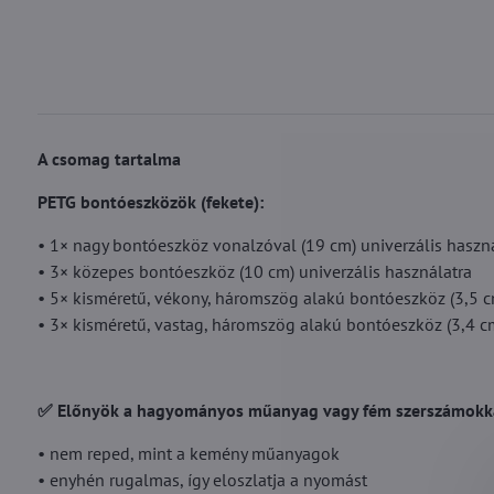
A csomag tartalma
PETG bontóeszközök (fekete):
• 1× nagy bontóeszköz vonalzóval (19 cm) univerzális haszn
• 3× közepes bontóeszköz (10 cm) univerzális használatra
• 5× kisméretű, vékony, háromszög alakú bontóeszköz (3,5 c
• 3× kisméretű, vastag, háromszög alakú bontóeszköz (3,4 c
✅ Előnyök a hagyományos műanyag vagy fém szerszámokk
• nem reped, mint a kemény műanyagok
• enyhén rugalmas, így eloszlatja a nyomást