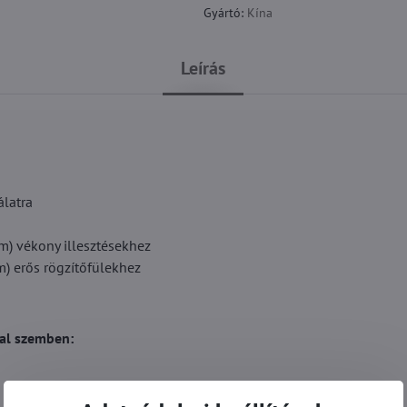
Gyártó:
Kína
Leírás
álatra
m) vékony illesztésekhez
m) erős rögzítőfülekhez
al szemben: