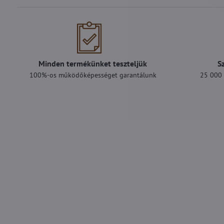
Minden termékünket teszteljük
S
100%-os működőképességet garantálunk
25 000 F