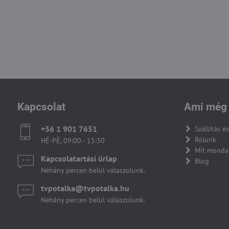
Kapcsolat
Ami még 
+36 1 901 7651
Szállítás és
Rólunk
HÉ-PÉ, 09:00 - 15:30
Mit monda
Kapcsolatartási űrlap
Blog
Néhány percen belül válaszolunk.
tvpotalka​@tvpotalka​.hu
Néhány percen belül válaszolunk.