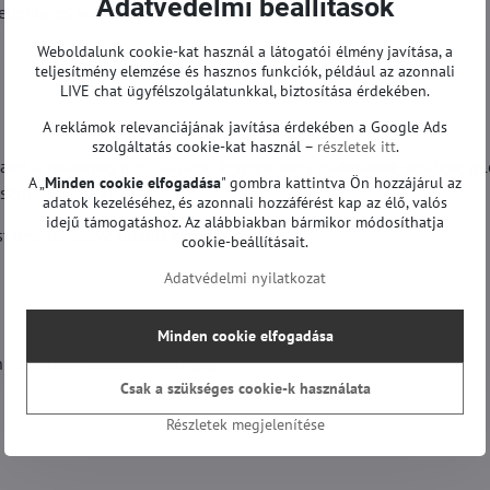
Adatvédelmi beállítások
elen törés kockázatát
Weboldalunk cookie-kat használ a látogatói élmény javítása, a
teljesítmény elemzése és hasznos funkciók, például az azonnali
LIVE chat ügyfélszolgálatunkkal, biztosítása érdekében.
A reklámok relevanciájának javítása érdekében a Google Ads
szolgáltatás cookie-kat használ –
részletek itt
.
tot a műanyag rögzítőfülek, keretek vagy burkolatok sérülése jele
A „
Minden cookie elfogadása
" gombra kattintva Ön hozzájárul az
sérüléseket okoznak.
adatok kezeléséhez, és azonnali hozzáférést kap az élő, valós
idejű támogatáshoz. Az alábbiakban bármikor módosíthatja
st tesz lehetővé túlzott nyomás nélkül.
cookie-beállításait.
Adatvédelmi nyilatkozat
Minden cookie elfogadása
én rugalmas műszaki műanyag.
Csak a szükséges cookie-k használata
Részletek megjelenítése