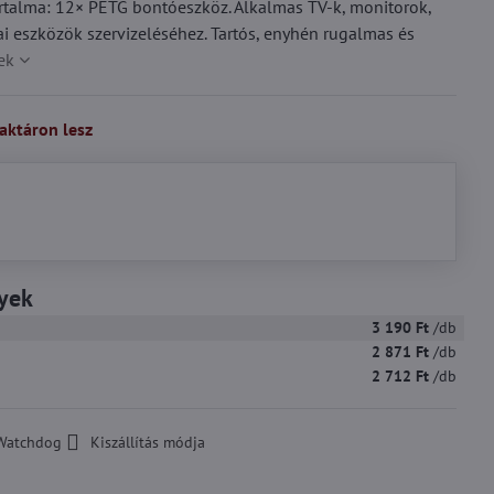
artalma: 12× PETG bontóeszköz. Alkalmas TV-k, monitorok,
i eszközök szervizeléséhez. Tartós, enyhén rugalmas és
ek
aktáron lesz
yek
3 190 Ft
/db
2 871 Ft
/db
2 712 Ft
/db
Watchdog
Kiszállítás módja