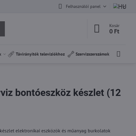
Felhasználói panel
Kosár
0 Ft
k
Távirányítók televíziókhoz
Szervizszerszámok
rviz bontóeszköz készlet (12
izkészlet elektronikai eszközök és műanyag burkolatok