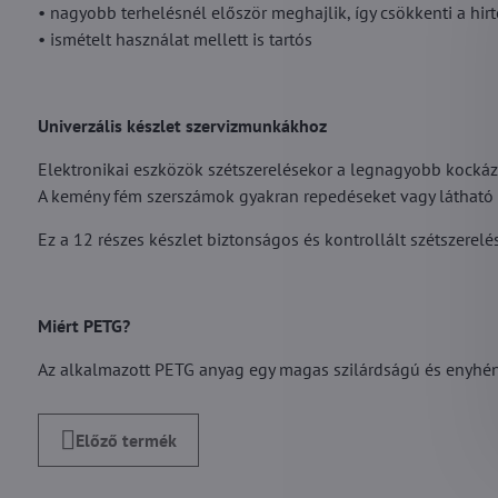
• nagyobb terhelésnél először meghajlik, így csökkenti a hirt
• ismételt használat mellett is tartós
Univerzális készlet szervizmunkákhoz
Elektronikai eszközök szétszerelésekor a legnagyobb kockáza
A kemény fém szerszámok gyakran repedéseket vagy látható 
Ez a 12 részes készlet biztonságos és kontrollált szétszerelé
Miért PETG?
Az alkalmazott PETG anyag egy magas szilárdságú és enyh
Előző termék