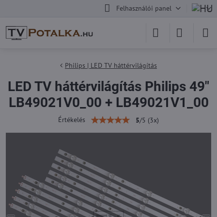
Felhasználói panel
Philips | LED TV háttérvilágítás
LED TV háttérvilágítás Philips 49"
LB49021V0_00 + LB49021V1_00
Értékelés
5
/
5
(
3
x)