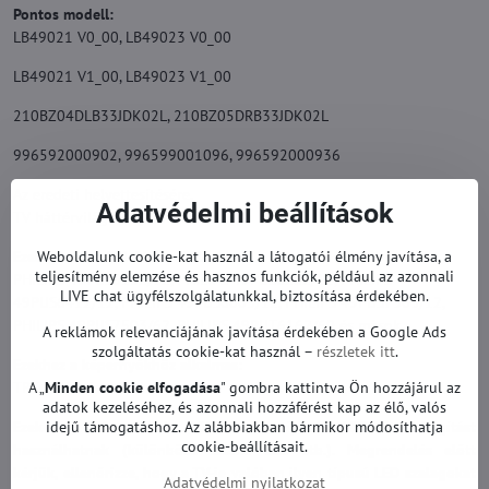
Pontos modell:
LB49021 V0_00, LB49023 V0_00
LB49021 V1_00, LB49023 V1_00
210BZ04DLB33JDK02L, 210BZ05DRB33JDK02L
996592000902, 996599001096, 996592000936
Az eredeti helyettesítésére.
Adatvédelmi beállítások
TV háttérvilágítás garanciával.
Ezekhez a modellekhez alkalmas:
Weboldalunk cookie-kat használ a látogatói élmény javítása, a
teljesítmény elemzése és hasznos funkciók, például az azonnali
PHILIPS 49PUS6162/12, PHILIPS 49PUS6262/12, PHILIPS
LIVE chat ügyfélszolgálatunkkal, biztosítása érdekében.
49PUS6412/12, PHILIPS 49PUS6803/12, PHILIPS 49PUS7503/12,
PHILIPS 49PUS7503/62, PHILIPS 49PUT6162/60 és mások.
A reklámok relevanciájának javítása érdekében a Google Ads
szolgáltatás cookie-kat használ –
részletek itt
.
Ezekhez a képernyőkhöz alkalmas:
TPT490F2 és mások.
A „
Minden cookie elfogadása
" gombra kattintva Ön hozzájárul az
adatok kezeléséhez, és azonnali hozzáférést kap az élő, valós
Ezek a TV-modellek különböző típusú LED-háttérvilágítást
idejű támogatáshoz. Az alábbiakban bármikor módosíthatja
cookie-beállításait.
használhatnak (különböző számú LED stb.). Megrendelés előtt
kérjük, ellenőrizze, hogy a TV-je valóban ilyen típusú LED szalagokat
Adatvédelmi nyilatkozat