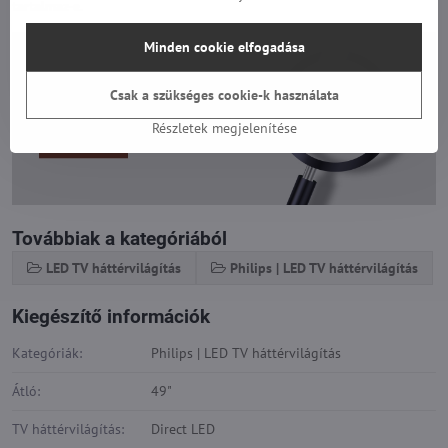
tartalmaz-e.
Minden cookie elfogadása
Csak a szükséges cookie-k használata
Részletek megjelenítése
Továbbiak a kategóriából
LED TV háttérvilágítás
Philips | LED TV háttérvilágítás
Kiegészítő információk
Kategóriák:
Philips | LED TV háttérvilágítás
Átló:
49"
TV háttérvilágítás:
Direct LED