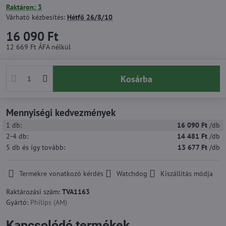
Raktáron: 3
Várható kézbesítés:
Hétfő
26/8/10
16 090 Ft
12 669 Ft
ÁFA nélkül
Kosárba
Mennyiségi kedvezmények
1
db:
16 090 Ft
/db
2-4
db:
14 481 Ft
/db
5
db
és így tovább
:
13 677 Ft
/db
Termékre vonatkozó kérdés
Watchdog
Kiszállítás módja
Raktározási szám:
TVA1163
Gyártó:
Philips (AM)
Kapcsolódó termékek