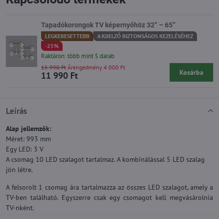
Tapadókorongok TV képernyőhöz 32” – 65”
LEGKERESETTEBB
A KIJELZŐ BIZTONSÁGOS KEZELÉSÉHEZ
-25%
Raktáron: több mint 5 darab
15 990 Ft
Árengedmény 4 000 Ft
Kosárba
11 990 Ft
Leírás
Alap jellemzők:
Méret: 993 mm
Egy LED: 3 V
A csomag 10 LED szalagot tartalmaz. A kombinálással 5 LED szalag
jön létre.
A felsorolt 1 csomag ára tartalmazza az összes LED szalagot, amely a
TV-ben található. Egyszerre csak egy csomagot kell megvásárolnia
TV-nként.