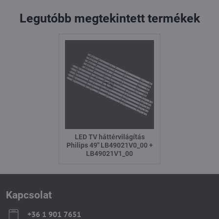
Legutóbb megtekintett termékek
LED TV háttérvilágítás
Philips 49" LB49021V0_00 +
LB49021V1_00
Kapcsolat
+36 1 901 7651