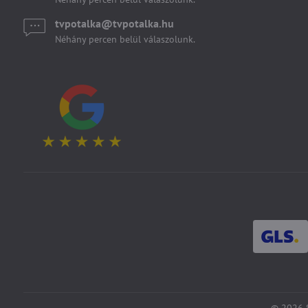
tvpotalka​@tvpotalka​.hu
Néhány percen belül válaszolunk.