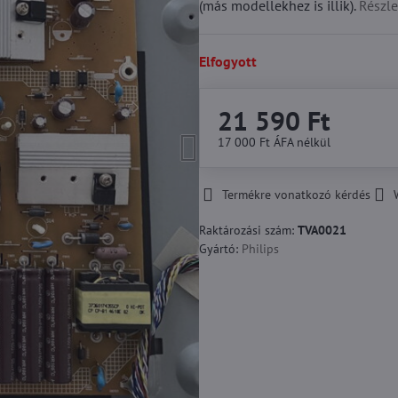
(más modellekhez is illik).
Részle
Elfogyott
21 590 Ft
17 000 Ft
ÁFA nélkül
Termékre vonatkozó kérdés
Raktározási szám:
TVA0021
Gyártó:
Philips