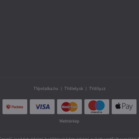
TVpotalka.hu
|
TVdiely.sk
|
TVdíly.cz
Webtérkép