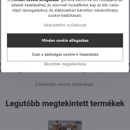
adatok kezeléséhez, és azonnali hozzáférést kap az élő, valós
idejű támogatáshoz. Az alábbiakban bármikor módosíthatja
cookie-beállításait.
Adatvédelmi nyilatkozat
Minden cookie elfogadása
Csak a szükséges cookie-k használata
zállítás csak 1490 Ft
A 12:00 óráig leadott ren
Részletek megjelenítése
t felett ingyenes a szállítás
még a mai nap alatt ki lesznek
Ellenőrzött vásárlói értékelések.
Legutóbb megtekintett termékek