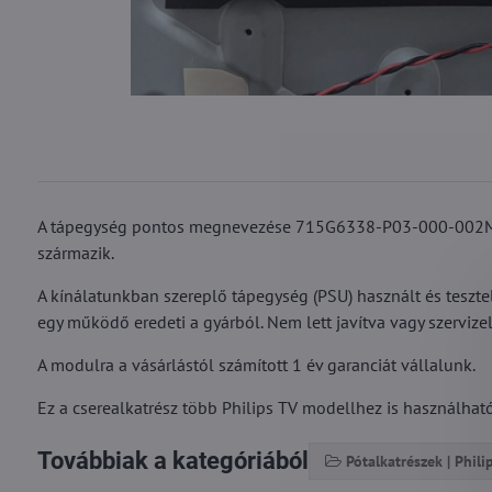
A tápegység pontos megnevezése 715G6338-P03-000-002M 
származik.
A kínálatunkban szereplő tápegység (PSU) használt és tesz
egy működő eredeti a gyárból. Nem lett javítva vagy szervizel
A modulra a vásárlástól számított 1 év garanciát vállalunk.
Ez a cserealkatrész több Philips TV modellhez is használható. 
Továbbiak a kategóriából
Pótalkatrészek | Phili