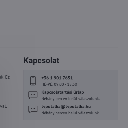
Kapcsolat
k. Ez
+36 1 901 7651
HÉ-PÉ, 09:00 - 15:30
Kapcsolatartási űrlap
Néhány percen belül válaszolunk.
val.
tvpotalka​@tvpotalka​.hu
Néhány percen belül válaszolunk.