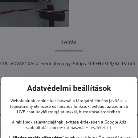
Leírás
PLTVDV881XAU7. Eredetileg egy Philips 50PFH4309/88 TV-ből
telt. Minden alkatrészünkre 100%-os működőképességet garantálun
Adatvédelmi beállítások
ve.
Weboldalunk cookie-kat használ a látogatói élmény javítása, a
teljesítmény elemzése és hasznos funkciók, például az azonnali
LIVE chat ügyfélszolgálatunkkal, biztosítása érdekében.
Kérjük, vásárlás előtt ellenőrizze az esetleges eltéréseket a táblá
A reklámok relevanciájának javítása érdekében a Google Ads
szolgáltatás cookie-kat használ –
részletek itt
.
ps TV
Tápegységek | Philips TV
A „
Minden cookie elfogadása
" gombra kattintva Ön hozzájárul az