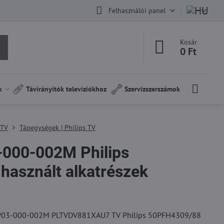
Felhasználói panel
Kosár
0 Ft
k
Távirányítók televíziókhoz
Szervizszerszámok
 TV
Tápegységek | Philips TV
000-002M Philips
asznált alkatrészek
-P03-000-002M PLTVDV881XAU7 TV Philips 50PFH4309/88