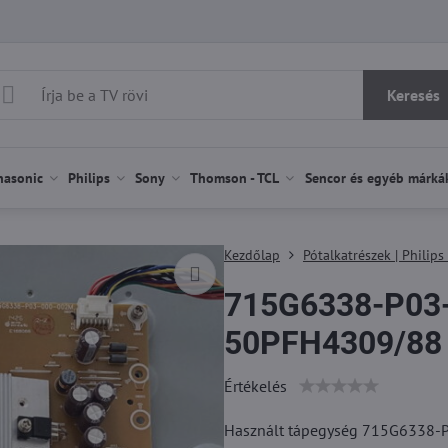
Keresés
nasonic
Philips
Sony
Thomson - TCL
Sencor és egyéb márká
Kezdőlap
Pótalkatrészek | Philips
715G6338-P03-
50PFH4309/88 h
Értékelés
Használt tápegység 715G6338