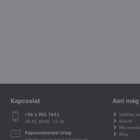
Kapcsolat
Ami még 
+36 1 901 7651
Szállítás és
Rólunk
HÉ-PÉ, 09:00 - 15:30
Mit monda
Kapcsolatartási űrlap
Blog
Néhány percen belül válaszolunk.