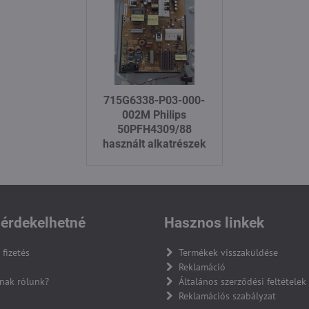
715G6338-P03-000-
002M Philips
50PFH4309/88
használt alkatrészek
érdekelhetné
Hasznos linkek
 fizetés
Termékek visszaküldése
Reklamáció
nak rólunk?
Általános szerződési feltételek
Reklamációs szabályzat