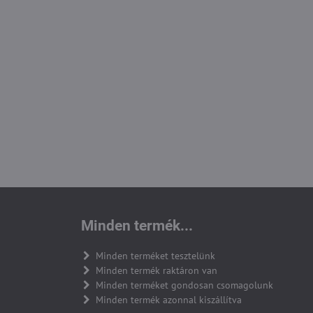
Minden termék...
Minden terméket tesztelünk
Minden termék raktáron van
Minden terméket gondosan csomagolunk
Minden termék azonnal kiszállítva