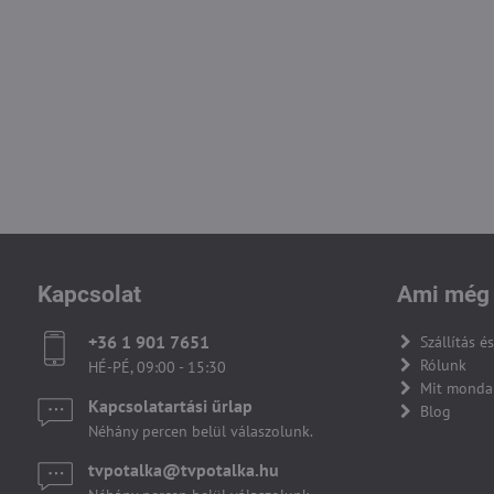
Kapcsolat
Ami még 
+36 1 901 7651
Szállítás és
Rólunk
HÉ-PÉ, 09:00 - 15:30
Mit monda
Kapcsolatartási űrlap
Blog
Néhány percen belül válaszolunk.
tvpotalka​@tvpotalka​.hu