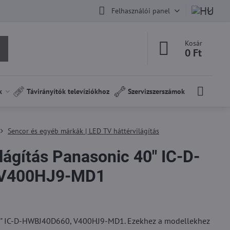
Felhasználói panel
Kosár
0 Ft
k
Távirányítók televíziókhoz
Szervizszerszámok
Sencor és egyéb márkák | LED TV háttérvilágítás
lágítás Panasonic 40" IC-D-
V400HJ9-MD1
40" IC-D-HWBJ40D660, V400HJ9-MD1. Ezekhez a modellekhez