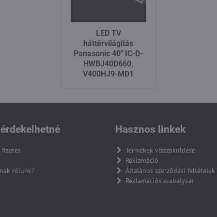
LED TV
háttérvilágítás
Panasonic 40" IC-D-
HWBJ40D660,
V400HJ9-MD1
érdekelhetné
Hasznos linkek
 fizetés
Termékek visszaküldése
Reklamáció
nak rólunk?
Általános szerződési feltételek
Reklamációs szabályzat