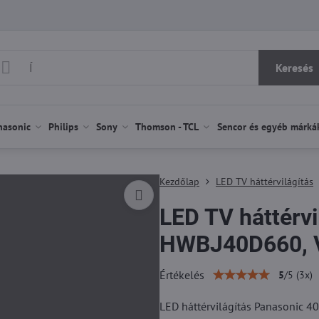
Keresés
nasonic
Philips
Sony
Thomson - TCL
Sencor és egyéb márká
Kezdőlap
LED TV háttérvilágítás
LED TV háttérvi
HWBJ40D660, 
Értékelés
5
/
5
(
3
x)
LED háttérvilágítás Panasonic 