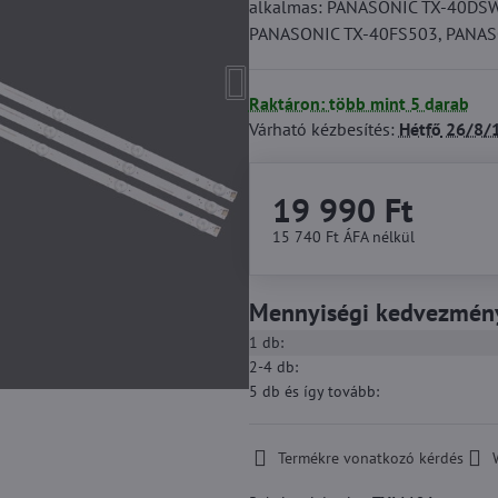
alkalmas: PANASONIC TX-40DS
PANASONIC TX-40FS503, PANAS
Raktáron: több mint 5 darab
Várható kézbesítés:
Hétfő
26/8/
19 990 Ft
15 740 Ft
ÁFA nélkül
Mennyiségi kedvezmén
1
db:
2-4
db:
5
db
és így tovább
:
Termékre vonatkozó kérdés