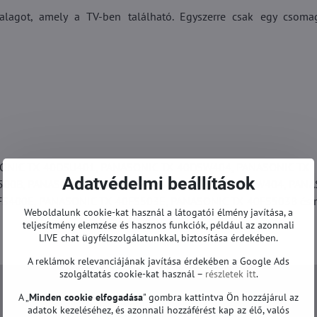
alagot, amely a TV-ben található. Egyszerre csak egy csoma
ONIC TX-40DSU401, PANASONIC TX-40DSW404, PANASONIC TX-
Adatvédelmi beállítások
500B, PANASONIC TX-40ES510, PANASONIC TX-40ESW404, PANA
S400E, PANASONIC TX-40FS503E, PANASONIC TX-40FS503B és 
Weboldalunk cookie-kat használ a látogatói élmény javítása, a
teljesítmény elemzése és hasznos funkciók, például az azonnali
LIVE chat ügyfélszolgálatunkkal, biztosítása érdekében.
A reklámok relevanciájának javítása érdekében a Google Ads
szolgáltatás cookie-kat használ –
részletek itt
.
A „
Minden cookie elfogadása
" gombra kattintva Ön hozzájárul az
adatok kezeléséhez, és azonnali hozzáférést kap az élő, valós