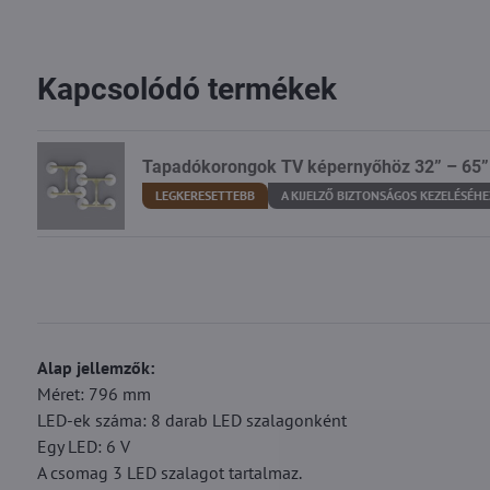
Kapcsolódó termékek
Tapadókorongok TV képernyőhöz 32” – 65”
LEGKERESETTEBB
A KIJELZŐ BIZTONSÁGOS KEZELÉSÉHE
Alap jellemzők:
Méret: 796 mm
LED-ek száma: 8 darab LED szalagonként
Egy LED: 6 V
A csomag 3 LED szalagot tartalmaz.