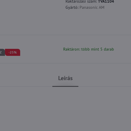
Raktározási szám:
TVA1104
Gyártó:
Panasonic AM
Raktáron: több mint 5 darab
Z
-25%
Leírás