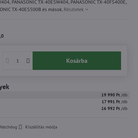
W404, PANASONIC TX-40ESW404, PANASONIC TX-40FS400E,
ONIC TX-40ES500B és mások.
Részletek
10
Kosárba
yek
19 990 Ft
/db
17 991 Ft
/db
16 992 Ft
/db
Watchdog
Kiszállítás módja