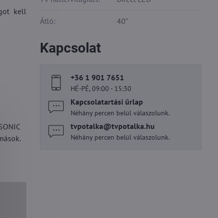
got kell
Átló:
40"
Kapcsolat
+36 1 901 7651
HÉ-PÉ, 09:00 - 15:30
Kapcsolatartási űrlap
Néhány percen belül válaszolunk.
tvpotalka​@tvpotalka​.hu
SONIC
Néhány percen belül válaszolunk.
mások.