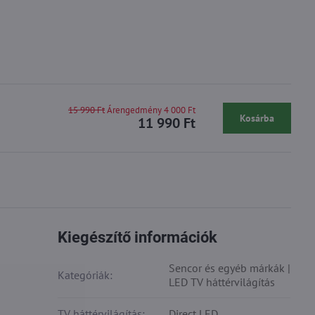
15 990 Ft
Árengedmény 4 000 Ft
Kosárba
11 990 Ft
Kiegészítő információk
Sencor és egyéb márkák |
Kategóriák:
LED TV háttérvilágítás
TV háttérvilágítás:
Direct LED