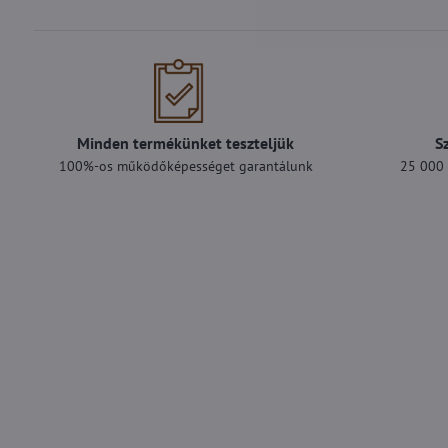
Minden termékünket teszteljük
S
100%-os működőképességet garantálunk
25 000 F