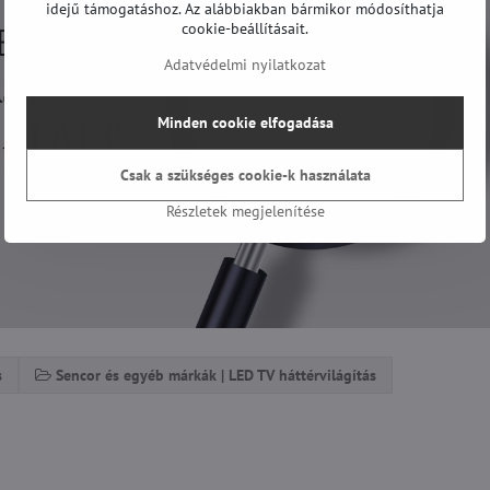
idejű támogatáshoz. Az alábbiakban bármikor módosíthatja
cookie-beállításait.
Adatvédelmi nyilatkozat
Minden cookie elfogadása
Csak a szükséges cookie-k használata
Részletek megjelenítése
s
Sencor és egyéb márkák | LED TV háttérvilágítás