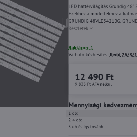
LED háttérvilágítás Grundig 
Ezekhez a modellekhez alkalm
GRUNDIG 48VLE5421BG, GRUNDI
Részletek
Raktáron: 1
Várható kézbesítés:
Kedd
26/8/1
12 490 Ft
9 835 Ft
ÁFA nélkül
Mennyiségi kedvezmén
1
db:
2-4
db:
5
db
és így tovább
: