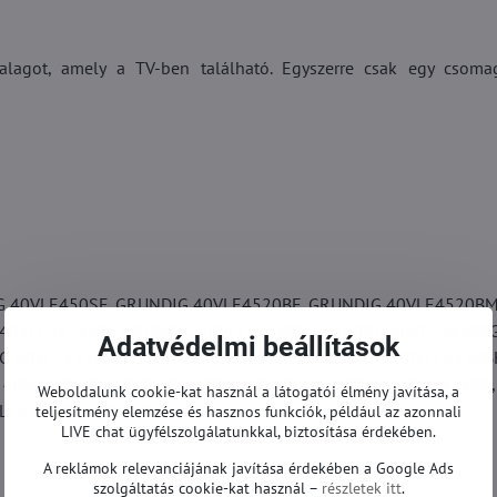
alagot, amely a TV-ben található. Egyszerre csak egy csoma
 40VLE450SF, GRUNDIG 40VLE4520BF, GRUNDIG 40VLE4520BM
40VLE5425WG, GRUNDIG 40VLE5429BP, GRUNDIG 40VLE5520BG
Adatvédelmi beállítások
G 40VLE5526BG, GRUNDIG 40VLE565BG, GRUNDIG 40VLE6420B
 40VLE685BG, GRUNDIG 48VLE4520BF, GRUNDIG 48VLE5421BG,
Weboldalunk cookie-kat használ a látogatói élmény javítása, a
LE48A5000, GRUNDIG KM0248 és mások.
teljesítmény elemzése és hasznos funkciók, például az azonnali
LIVE chat ügyfélszolgálatunkkal, biztosítása érdekében.
A reklámok relevanciájának javítása érdekében a Google Ads
szolgáltatás cookie-kat használ –
részletek itt
.