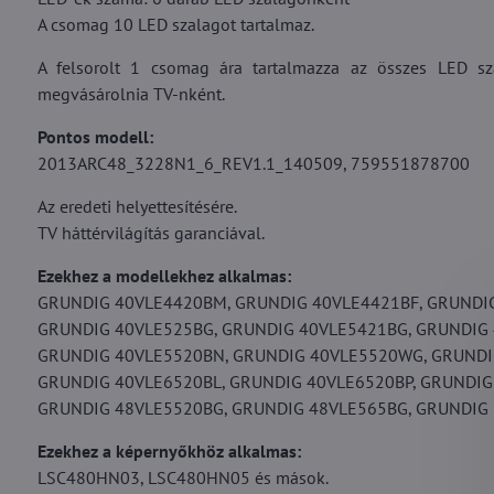
A csomag 10 LED szalagot tartalmaz.
A felsorolt 1 csomag ára tartalmazza az összes LED sz
megvásárolnia TV-nként.
Pontos modell:
2013ARC48_3228N1_6_REV1.1_140509, 759551878700
Az eredeti helyettesítésére.
TV háttérvilágítás garanciával.
Ezekhez a modellekhez alkalmas:
GRUNDIG 40VLE4420BM, GRUNDIG 40VLE4421BF, GRUNDIG
GRUNDIG 40VLE525BG, GRUNDIG 40VLE5421BG, GRUNDIG 
GRUNDIG 40VLE5520BN, GRUNDIG 40VLE5520WG, GRUNDI
GRUNDIG 40VLE6520BL, GRUNDIG 40VLE6520BP, GRUNDIG
GRUNDIG 48VLE5520BG, GRUNDIG 48VLE565BG, GRUNDIG 
Ezekhez a képernyőkhöz alkalmas:
LSC480HN03, LSC480HN05 és mások.