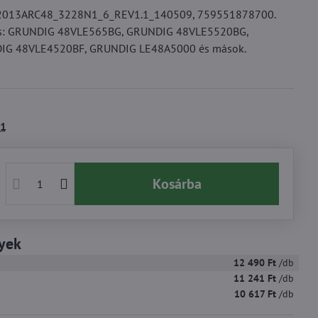
48" 2013ARC48_3228N1_6_REV1.1_140509, 759551878700.
as: GRUNDIG 48VLE565BG, GRUNDIG 48VLE5520BG,
G 48VLE4520BF, GRUNDIG LE48A5000 és mások.
1
Kosárba
yek
12 490 Ft
/db
11 241 Ft
/db
10 617 Ft
/db