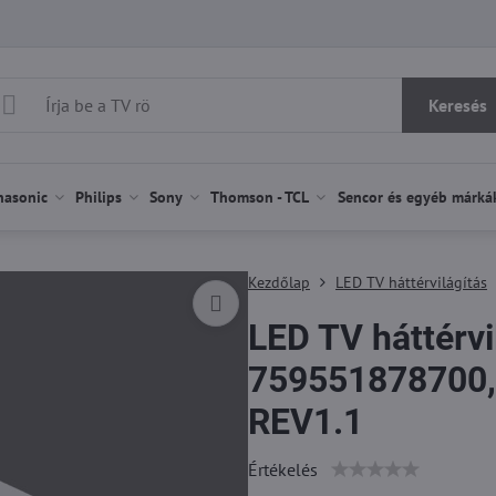
Keresés
nasonic
Philips
Sony
Thomson - TCL
Sencor és egyéb márká
Kezdőlap
LED TV háttérvilágítás
LED TV háttérvi
759551878700,
REV1.1
Értékelés