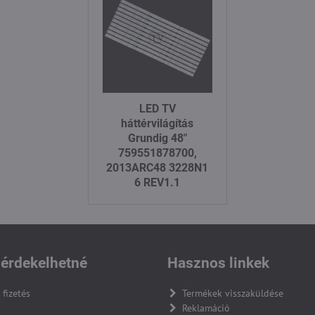
LED TV
háttérvilágítás
Grundig 48"
759551878700,
2013ARC48 3228N1
6 REV1.1
érdekelhetné
Hasznos linkek
 fizetés
Termékek visszaküldése
Reklamáció