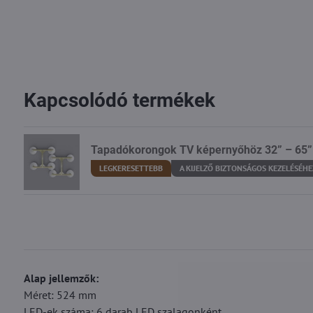
Kapcsolódó termékek
Tapadókorongok TV képernyőhöz 32” – 65”
LEGKERESETTEBB
A KIJELZŐ BIZTONSÁGOS KEZELÉSÉHE
Alap jellemzők:
Méret: 524 mm
LED-ek száma: 6 darab LED szalagonként