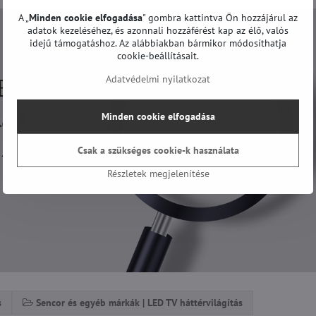
A „
Minden cookie elfogadása
" gombra kattintva Ön hozzájárul az
adatok kezeléséhez, és azonnali hozzáférést kap az élő, valós
idejű támogatáshoz. Az alábbiakban bármikor módosíthatja
cookie-beállításait.
Adatvédelmi nyilatkozat
Minden cookie elfogadása
Csak a szükséges cookie-k használata
Részletek megjelenítése
s
Sencor és egyéb márkák | LED TV háttérvilágítás