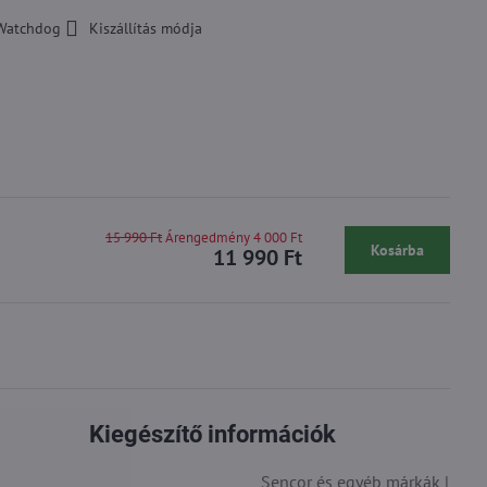
Watchdog
Kiszállítás módja
15 990 Ft
Árengedmény 4 000 Ft
Kosárba
11 990 Ft
Kiegészítő információk
Sencor és egyéb márkák |