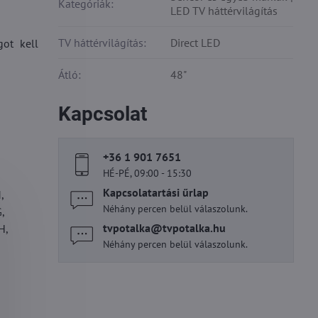
Kategóriák:
LED TV háttérvilágítás
TV háttérvilágítás:
Direct LED
got kell
Átló:
48"
Kapcsolat
+36 1 901 7651
HÉ-PÉ, 09:00 - 15:30
Kapcsolatartási űrlap
,
Néhány percen belül válaszolunk.
,
tvpotalka​@tvpotalka​.hu
H,
Néhány percen belül válaszolunk.