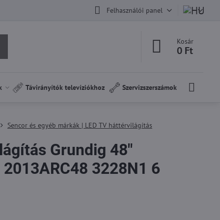
Felhasználói panel
Kosár
0 Ft
k
Távirányítók televíziókhoz
Szervizszerszámok
Sencor és egyéb márkák | LED TV háttérvilágítás
lágítás Grundig 48"
 2013ARC48 3228N1 6