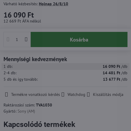
Várható kézbesítés:
Holnap
26/8/10
16 090 Ft
12 669 Ft
ÁFA nélkül
Kosárba
Mennyiségi kedvezmények
1
db:
16 090 Ft
/db
2-4
db:
14 481 Ft
/db
5
db
és így tovább
:
13 677 Ft
/db
Termékre vonatkozó kérdés
Watchdog
Kiszállítás módja
Raktározási szám:
TVA1030
Gyártó:
Sony (AM)
Kapcsolódó termékek