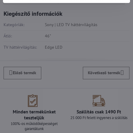
Kiegészítő információk
Kategóriák:
Sony | LED TV háttérvilágítás
Átló:
46"
TV háttérvilágítás:
Edge LED
Előző termék
Következő termék
Minden termékünket
Szállítás csak 1490 Ft
teszteljük
25 000 Ft felett ingyenes a szállítás
100%-os működőképességet
garantálunk