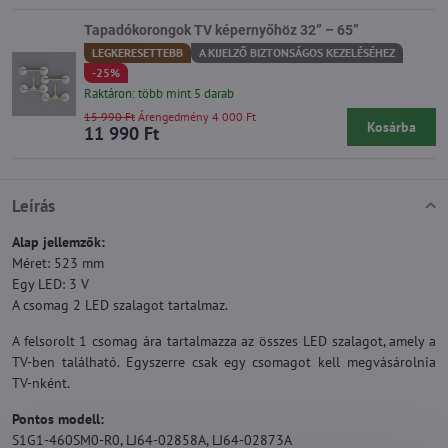
Tapadókorongok TV képernyőhöz 32” – 65”
LEGKERESETTEBB
A KIJELZŐ BIZTONSÁGOS KEZELÉSÉHEZ
-25%
Raktáron: több mint 5 darab
15 990 Ft
Árengedmény 4 000 Ft
Kosárba
11 990 Ft
Leírás
Alap jellemzők:
Méret: 523 mm
Egy LED: 3 V
A csomag 2 LED szalagot tartalmaz.
A felsorolt 1 csomag ára tartalmazza az összes LED szalagot, amely a
TV-ben található. Egyszerre csak egy csomagot kell megvásárolnia
TV-nként.
Pontos modell:
S1G1-460SM0-R0, LJ64-02858A, LJ64-02873A