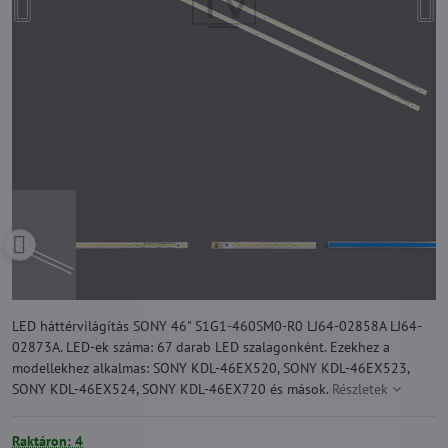
LED háttérvilágítás SONY 46" S1G1-460SM0-R0 LJ64-02858A LJ64-
02873A. LED-ek száma: 67 darab LED szalagonként. Ezekhez a
modellekhez alkalmas: SONY KDL-46EX520, SONY KDL-46EX523,
SONY KDL-46EX524, SONY KDL-46EX720 és mások.
Részletek
Raktáron: 4