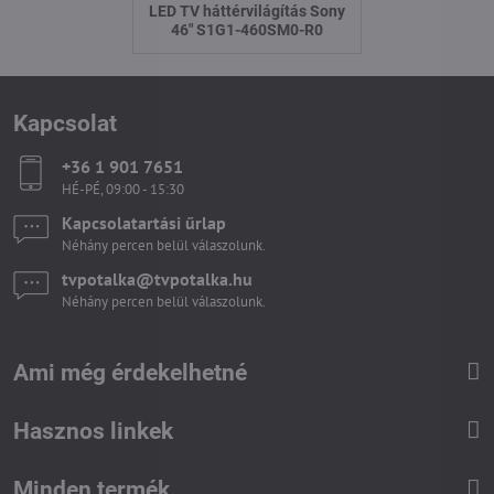
LED TV háttérvilágítás Sony
46" S1G1-460SM0-R0
Kapcsolat
+36 1 901 7651
HÉ-PÉ, 09:00 - 15:30
Kapcsolatartási űrlap
Néhány percen belül válaszolunk.
tvpotalka​@tvpotalka​.hu
Néhány percen belül válaszolunk.
Ami még érdekelhetné
Hasznos linkek
Minden termék...