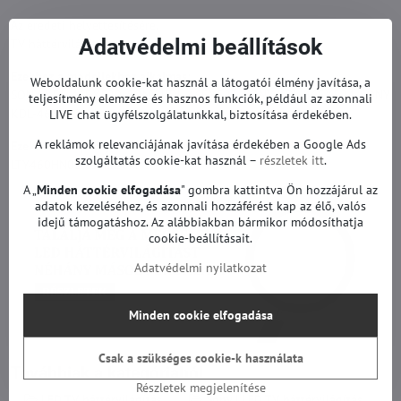
Az eredeti helyettesítésére.
Adatvédelmi beállítások
TV háttérvilágítás garanciával.
Ezekhez a modellekhez alkalmas:
Weboldalunk cookie-kat használ a látogatói élmény javítása, a
SONY KDL-46EX520, SONY KDL-46EX523, SONY KDL-46EX524, SONY
teljesítmény elemzése és hasznos funkciók, például az azonnali
KDL-46EX720 és mások.
LIVE chat ügyfélszolgálatunkkal, biztosítása érdekében.
A reklámok relevanciájának javítása érdekében a Google Ads
Ezekhez a képernyőkhöz alkalmas:
szolgáltatás cookie-kat használ –
részletek itt
.
LTY460HN02 és mások.
A „
Minden cookie elfogadása
" gombra kattintva Ön hozzájárul az
adatok kezeléséhez, és azonnali hozzáférést kap az élő, valós
idejű támogatáshoz. Az alábbiakban bármikor módosíthatja
cookie-beállításait.
Adatvédelmi nyilatkozat
Minden cookie elfogadása
Csak a szükséges cookie-k használata
Továbbiak a kategóriából
Részletek megjelenítése
LED TV háttérvilágítás
Sony | LED TV háttérvilágítás