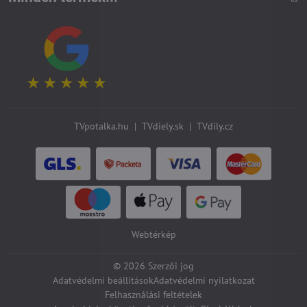
TVpotalka.hu
|
TVdiely.sk
|
TVdíly.cz
Webtérkép
©
2026
Szerzői jog
Adatvédelmi beállítások
Adatvédelmi nyilatkozat
Felhasználási feltételek