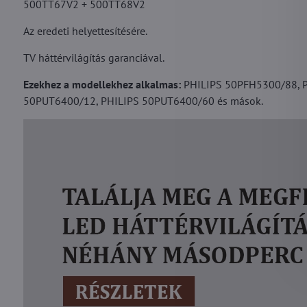
500TT67V2 + 500TT68V2
Az eredeti helyettesítésére.
TV háttérvilágítás garanciával.
Ezekhez a modellekhez alkalmas:
PHILIPS 50PFH5300/88, P
50PUT6400/12, PHILIPS 50PUT6400/60 és mások.