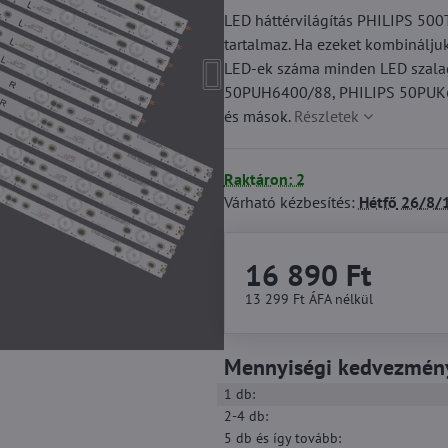
LED háttérvilágítás PHILIPS 5
tartalmaz. Ha ezeket kombinálj
LED-ek száma minden LED szala
50PUH6400/88, PHILIPS 50PUK
és mások.
Részletek
Raktáron: 2
Várható kézbesítés:
Hétfő
26/8/
16 890 Ft
13 299 Ft
ÁFA nélkül
Mennyiségi kedvezmén
1
db:
2-4
db:
5
db
és így tovább
: