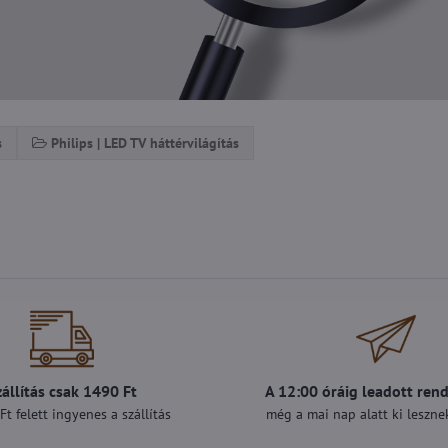
s
Philips | LED TV háttérvilágítás
zállítás csak 1490 Ft
A 12:00 óráig leadott ren
t felett ingyenes a szállítás
még a mai nap alatt ki lesznek