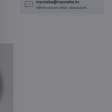
tvpotalka​@tvpotalka​.hu
Néhány percen belül válaszolunk.