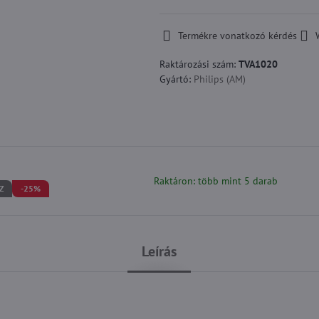
Termékre vonatkozó kérdés
Raktározási szám:
TVA1020
Gyártó:
Philips (AM)
Raktáron: több mint 5 darab
Z
-25%
Leírás