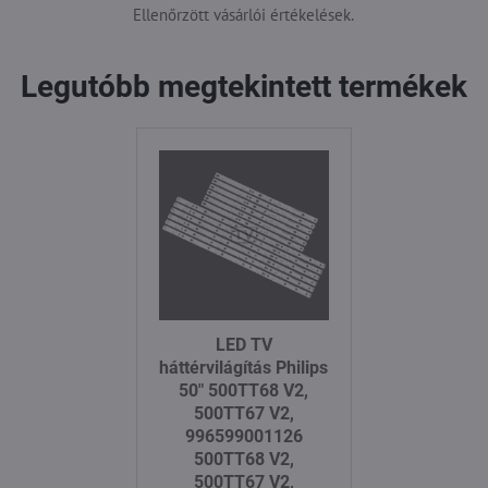
Ellenőrzött vásárlói értékelések.
Legutóbb megtekintett termékek
LED TV
háttérvilágítás Philips
50" 500TT68 V2,
500TT67 V2,
996599001126
500TT68 V2,
500TT67 V2,