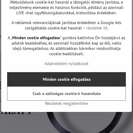
Weboldalunk cookie-kat használ a látogatói élmény javítása, a
teljesítmény elemzése és hasznos funkciók, például az azonnali
LIVE chat ügyfélszolgálatunkkal, biztosítása érdekében.
A reklámok relevanciájának javítása érdekében a Google Ads
szolgáltatás cookie-kat használ –
részletek itt
.
HILIPS 50PUH6400/88, PHILIPS 50PUK6400/12, PHILIPS
A „
Minden cookie elfogadása
" gombra kattintva Ön hozzájárul az
adatok kezeléséhez, és azonnali hozzáférést kap az élő, valós
idejű támogatáshoz. Az alábbiakban bármikor módosíthatja
cookie-beállításait.
Adatvédelmi nyilatkozat
Minden cookie elfogadása
Csak a szükséges cookie-k használata
Részletek megjelenítése