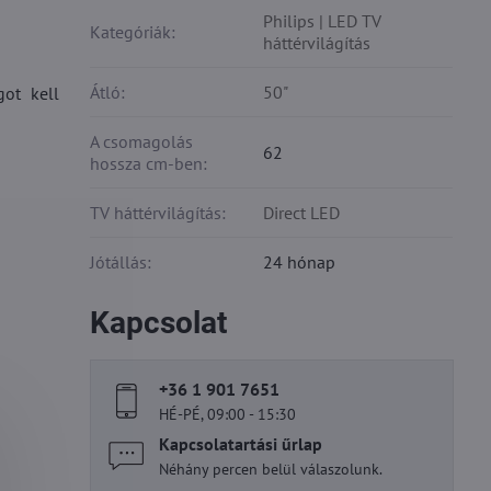
Philips | LED TV
Kategóriák:
háttérvilágítás
Átló:
50"
got kell
A csomagolás
62
hossza cm-ben:
TV háttérvilágítás:
Direct LED
Jótállás:
24 hónap
Kapcsolat
+36 1 901 7651
HÉ-PÉ, 09:00 - 15:30
Kapcsolatartási űrlap
Néhány percen belül válaszolunk.