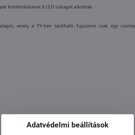
lyek kombinálásával 6 LED szalagot alkotnak.
alagot, amely a TV-ben található. Egyszerre csak egy csoma
Adatvédelmi beállítások