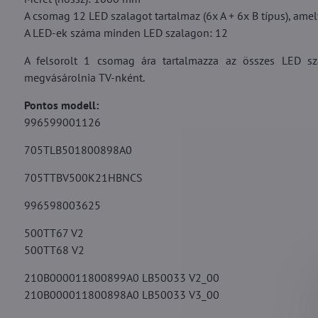
A csomag 12 LED szalagot tartalmaz (6x A + 6x B típus), ame
A LED-ek száma minden LED szalagon: 12
A felsorolt 1 csomag ára tartalmazza az összes LED sz
megvásárolnia TV-nként.
Pontos modell:
996599001126
705TLB501800898A0
705TTBV500K21HBNCS
996598003625
500TT67 V2
500TT68 V2
210B000011800899A0 LB50033 V2_00
210B000011800898A0 LB50033 V3_00