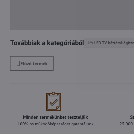
Továbbiak a kategóriából
LED TV háttérvilágítá
Előző termék
Minden termékünket teszteljük
S
100%-os működőképességet garantálunk
25 000 F