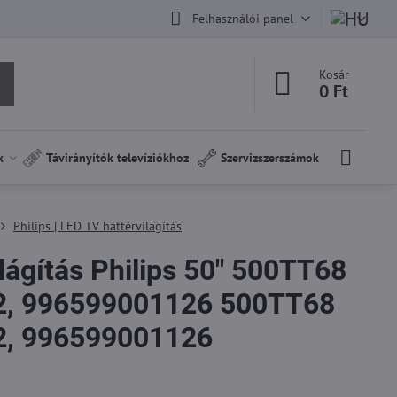
Felhasználói panel
Kosár
0 Ft
k
Távirányítók televíziókhoz
Szervizszerszámok
Philips | LED TV háttérvilágítás
lágítás Philips 50" 500TT68
2, 996599001126 500TT68
2, 996599001126