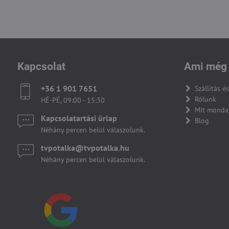
Kapcsolat
Ami még 
+36 1 901 7651
Szállítás és
Rólunk
HÉ-PÉ, 09:00 - 15:30
Mit monda
Kapcsolatartási űrlap
Blog
Néhány percen belül válaszolunk.
tvpotalka​@tvpotalka​.hu
Néhány percen belül válaszolunk.