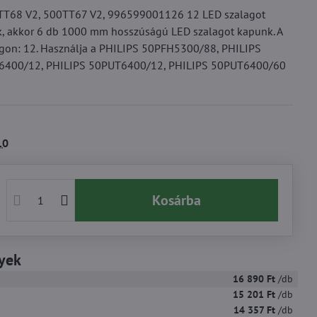
00TT68 V2, 500TT67 V2, 996599001126 12 LED szalagot
uk, akkor 6 db 1000 mm hosszúságú LED szalagot kapunk. A
gon: 12. Használja a PHILIPS 50PFH5300/88, PHILIPS
6400/12, PHILIPS 50PUT6400/12, PHILIPS 50PUT6400/60
10
Kosárba
yek
16 890 Ft
/db
15 201 Ft
/db
14 357 Ft
/db