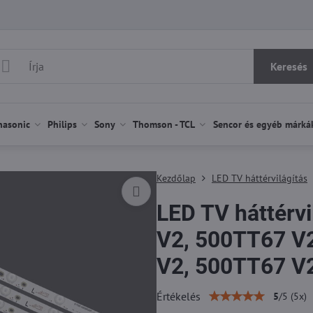
Keresés
nasonic
Philips
Sony
Thomson - TCL
Sencor és egyéb márká
Kezdőlap
LED TV háttérvilágítás
LED TV háttérvi
V2, 500TT67 V
V2, 500TT67 V
Értékelés
5
/
5
(
5
x)