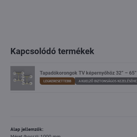
Kapcsolódó termékek
Tapadókorongok TV képernyőhöz 32” – 65”
LEGKERESETTEBB
A KIJELZŐ BIZTONSÁGOS KEZELÉSÉHE
Alap jellemzők:
Méret (hossz): 1000 mm