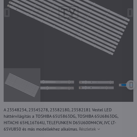
A 23548234, 23545278, 23582180, 23582181 Vestel LED
háttérvilágítás a TOSHIBA 65U5863DG, TOSHIBA 65U6863DG,
HITACHI 65HL16T64U, TELEFUNKEN D65U600M4CW, JVC LT-
65VU850 és más modellekhez alkalmas.
Részletek