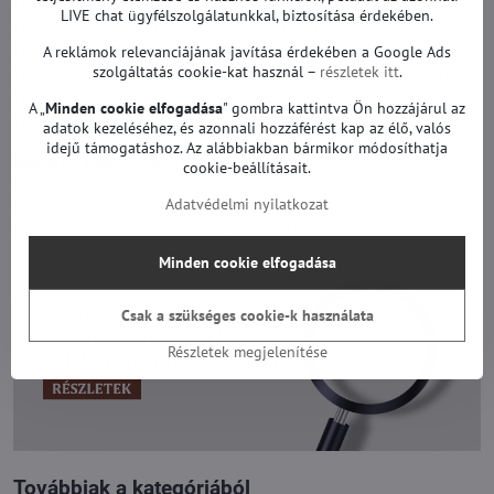
TE65404S26Y2P, TELEFUNKEN TFL6501UHD18B, TELEFUNKEN
LIVE chat ügyfélszolgálatunkkal, biztosítása érdekében.
TFLU65UHD400B, TELEFUNKEN XU65D401, TOSHIBA 65U5863DA,
A reklámok relevanciájának javítása érdekében a Google Ads
TOSHIBA 65U5863DB, TOSHIBA 65U5863DG, TOSHIBA 65U6663DB,
szolgáltatás cookie-kat használ –
részletek itt
.
TOSHIBA 65U6663DG, TOSHIBA 65U6763DA, TOSHIBA 65U6763DB,
TOSHIBA 65U6763DG, TOSHIBA 65U6863DG, TOSHIBA 65V6763DB,
A „
Minden cookie elfogadása
" gombra kattintva Ön hozzájárul az
TOSHIBA 65V6763DG, VESTEL UHM65UG02 és mások.
adatok kezeléséhez, és azonnali hozzáférést kap az élő, valós
idejű támogatáshoz. Az alábbiakban bármikor módosíthatja
Ezekhez a képernyőkhöz alkalmas:
cookie-beállításait.
VES650QNTS-2D-U11, VES650QNTL-2D-U11, VES650QNTL-2D-U31,
Adatvédelmi nyilatkozat
VES650QNTL-2D-U32, VES650QNTA-2D-U12, VES650QNTA-2W-U11,
VES650QNTA-2W-U12, VES650QNTC-2D-U11 és mások.
Minden cookie elfogadása
Csak a szükséges cookie-k használata
Részletek megjelenítése
Továbbiak a kategóriából