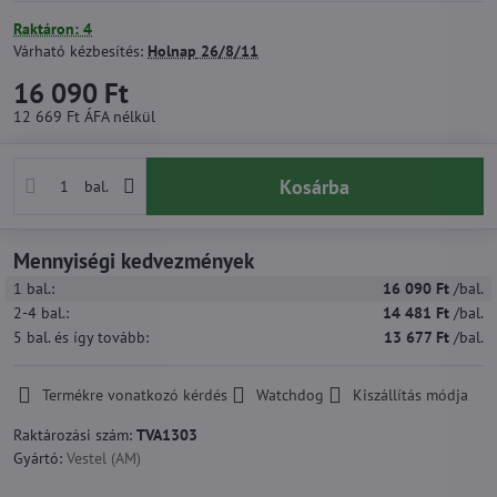
Raktáron: 4
Várható kézbesítés:
Holnap
26/8/11
16 090 Ft
12 669 Ft
ÁFA nélkül
Kosárba
bal.
Mennyiségi kedvezmények
1
bal.:
16 090 Ft
/bal.
2-4
bal.:
14 481 Ft
/bal.
5
bal.
és így tovább
:
13 677 Ft
/bal.
Termékre vonatkozó kérdés
Watchdog
Kiszállítás módja
Raktározási szám:
TVA1303
Gyártó:
Vestel (AM)