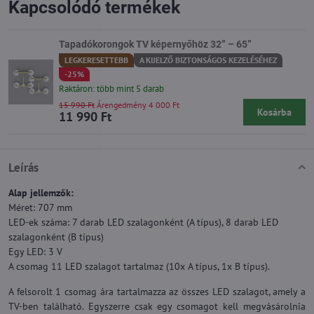
Kapcsolódó termékek
Tapadókorongok TV képernyőhöz 32” – 65”
LEGKERESETTEBB
A KIJELZŐ BIZTONSÁGOS KEZELÉSÉHEZ
-25%
Raktáron: több mint 5 darab
15 990 Ft
Árengedmény 4 000 Ft
Kosárba
11 990 Ft
Leírás
Alap jellemzők:
Méret: 707 mm
LED-ek száma: 7 darab LED szalagonként (A típus), 8 darab LED
szalagonként (B típus)
Egy LED: 3 V
A csomag 11 LED szalagot tartalmaz (10x A típus, 1x B típus).
A felsorolt 1 csomag ára tartalmazza az összes LED szalagot, amely a
TV-ben található. Egyszerre csak egy csomagot kell megvásárolnia