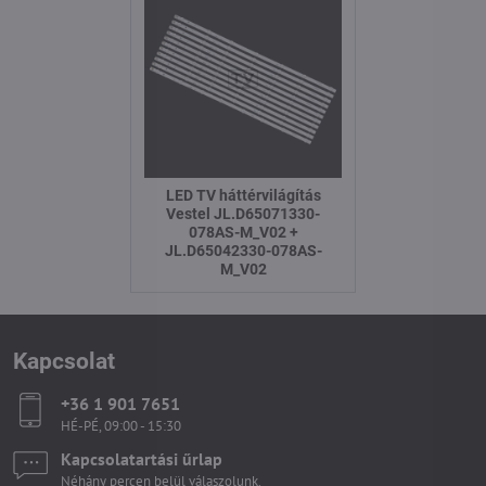
LED TV háttérvilágítás
Vestel JL.D65071330-
078AS-M_V02 +
JL.D65042330-078AS-
M_V02
Kapcsolat
+36 1 901 7651
HÉ-PÉ, 09:00 - 15:30
Kapcsolatartási űrlap
Néhány percen belül válaszolunk.