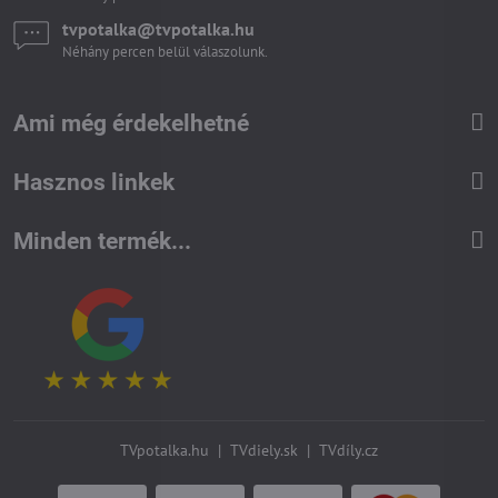
tvpotalka​@tvpotalka​.hu
Néhány percen belül válaszolunk.
Ami még érdekelhetné
Hasznos linkek
Minden termék...
TVpotalka.hu
|
TVdiely.sk
|
TVdíly.cz