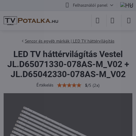
Felhasználói panel
Sencor és egyéb márkák | LED TV háttérvilágítás
LED TV háttérvilágítás Vestel
JL.D65071330-078AS-M_V02 +
JL.D65042330-078AS-M_V02
Értékelés
5
/
5
(
2
x)