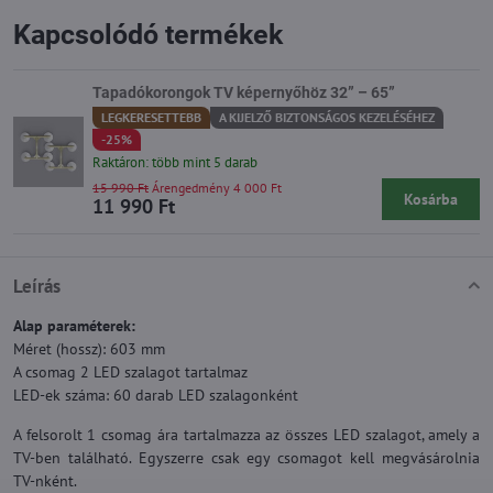
Kapcsolódó termékek
Tapadókorongok TV képernyőhöz 32” – 65”
LEGKERESETTEBB
A KIJELZŐ BIZTONSÁGOS KEZELÉSÉHEZ
-25%
Raktáron: több mint 5 darab
15 990 Ft
Árengedmény 4 000 Ft
Kosárba
11 990 Ft
Leírás
Alap paraméterek:
Méret (hossz): 603 mm
A csomag 2 LED szalagot tartalmaz
LED-ek száma: 60 darab LED szalagonként
A felsorolt 1 csomag ára tartalmazza az összes LED szalagot, amely a
TV-ben található. Egyszerre csak egy csomagot kell megvásárolnia
TV-nként.