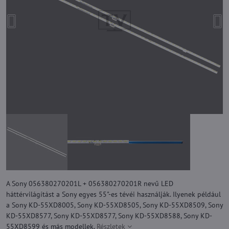
A Sony 056380270201L + 056380270201R nevű LED
háttérvilágítást a Sony egyes 55"-es tévéi használják. Ilyenek például
a Sony KD-55XD8005, Sony KD-55XD8505, Sony KD-55XD8509, Sony
KD-55XD8577, Sony KD-55XD8577, Sony KD-55XD8588, Sony KD-
55XD8599 és más modellek.
Részletek