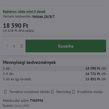
Raktáron: több mint 5 darab
Várható kézbesítés:
Holnap
26/8/7
18 590 Ft
14 638 Ft
ÁFA nélkül
Kosárba
Mennyiségi kedvezmények
1
db:
18 590 Ft
/db
2-4
db:
16 731 Ft
/db
5
db
és így tovább
:
15 802 Ft
/db
Termékre vonatkozó kérdés
Watchdog
Kiszállítás módja
Raktározási szám:
TVA0996
Gyártó:
Sony (AM)