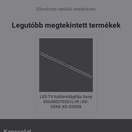
Ellenőrzött vásárlói értékelések.
Legutóbb megtekintett termékek
LED TV háttérvilágítás Sony
056380270201L+R | KD-
55X8, KD-55XD8
Kapcsolat