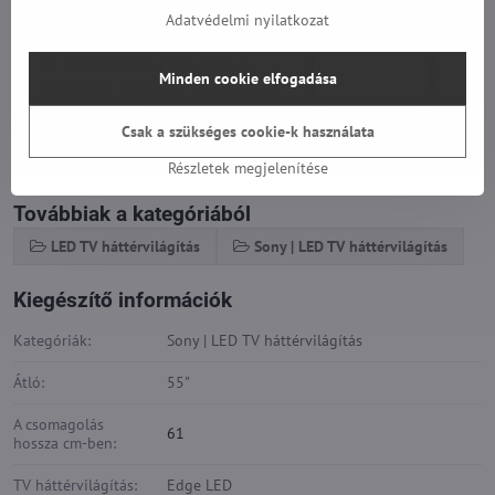
Adatvédelmi nyilatkozat
Minden cookie elfogadása
Csak a szükséges cookie-k használata
Részletek megjelenítése
Továbbiak a kategóriából
LED TV háttérvilágítás
Sony | LED TV háttérvilágítás
Kiegészítő információk
Kategóriák:
Sony | LED TV háttérvilágítás
Átló:
55"
A csomagolás
61
hossza cm-ben:
TV háttérvilágítás:
Edge LED