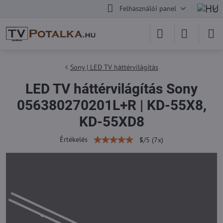
Felhasználói panel
Sony | LED TV háttérvilágítás
LED TV háttérvilágítás Sony
056380270201L+R | KD-55X8,
KD-55XD8
Értékelés
5
/
5
(
7
x)