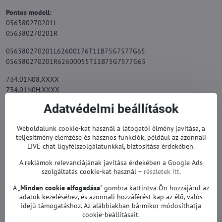
Pontos modell:
056380270201L
056380270201R
056380270201L62600176T11B75G7577G65
056380270201R62600055T11B75G7577G65
734.01N08.XXXX
734.01N0H.XXXX
734.01Q01.XXXX
Adatvédelmi beállítások
Az eredeti helyettesítésére.
Weboldalunk cookie-kat használ a látogatói élmény javítása, a
TV háttérvilágítás garanciával.
teljesítmény elemzése és hasznos funkciók, például az azonnali
LIVE chat ügyfélszolgálatunkkal, biztosítása érdekében.
Ezekhez a modellekhez alkalmas:
Sony KD-55X8500C, Sony KD-
A reklámok relevanciájának javítása érdekében a Google Ads
55X8500D, Sony KD-55XD8005, Sony KD-55XD8505, Sony KD-
szolgáltatás cookie-kat használ –
részletek itt
.
55XD8509, Sony KD-55XD8577, Sony KD-55XD8588, Sony KD-
55XD8599, Sony XBR-55X850D és mások.
A „
Minden cookie elfogadása
" gombra kattintva Ön hozzájárul az
adatok kezeléséhez, és azonnali hozzáférést kap az élő, valós
Ezekhez a képernyőkhöz alkalmas:
V550QWME01, V550QWSE01
idejű támogatáshoz. Az alábbiakban bármikor módosíthatja
cookie-beállításait.