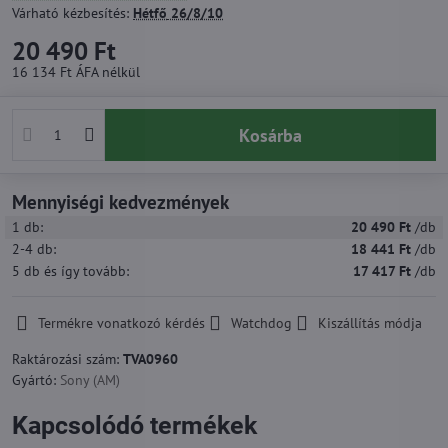
Várható kézbesítés:
Hétfő
26/8/10
20 490 Ft
16 134 Ft
ÁFA nélkül
Kosárba
Mennyiségi kedvezmények
1
db:
20 490 Ft
/db
2-4
db:
18 441 Ft
/db
5
db
és így tovább
:
17 417 Ft
/db
Termékre vonatkozó kérdés
Watchdog
Kiszállítás módja
Raktározási szám:
TVA0960
Gyártó:
Sony (AM)
Kapcsolódó termékek