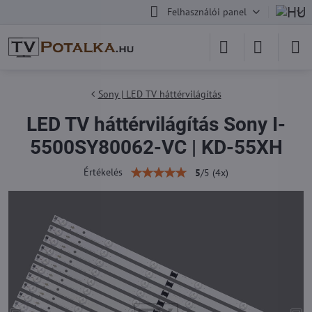
Felhasználói panel
Sony | LED TV háttérvilágítás
LED TV háttérvilágítás Sony I-
5500SY80062-VC | KD-55XH
Értékelés
5
/
5
(
4
x)