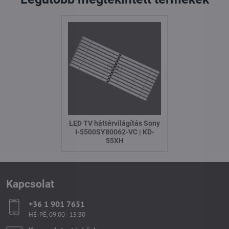
LED TV háttérvilágítás Sony
I-5500SY80062-VC | KD-
55XH
Kapcsolat
+36 1 901 7651
HÉ-PÉ, 09:00 - 15:30