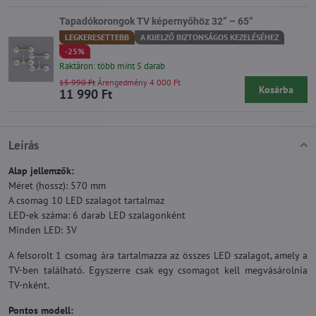
Tapadókorongok TV képernyőhöz 32” – 65”
LEGKERESETTEBB
A KIJELZŐ BIZTONSÁGOS KEZELÉSÉHEZ
-25%
Raktáron: több mint 5 darab
15 990 Ft
Árengedmény 4 000 Ft
Kosárba
11 990 Ft
Leírás
Alap jellemzők:
Méret (hossz): 570 mm
A csomag 10 LED szalagot tartalmaz
LED-ek száma: 6 darab LED szalagonként
Minden LED: 3V
A felsorolt 1 csomag ára tartalmazza az összes LED szalagot, amely a
TV-ben található. Egyszerre csak egy csomagot kell megvásárolnia
TV-nként.
Pontos modell: