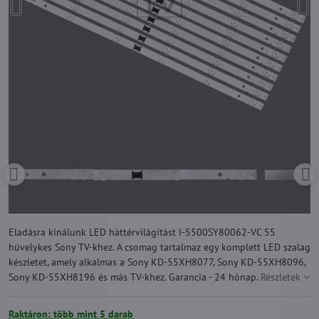
Eladásra kínálunk LED háttérvilágítást I-5500SY80062-VC 55
hüvelykes Sony TV-khez. A csomag tartalmaz egy komplett LED szalag
készletet, amely alkalmas a Sony KD-55XH8077, Sony KD-55XH8096,
Sony KD-55XH8196 és más TV-khez. Garancia - 24 hónap.
Részletek
Raktáron: több mint 5 darab