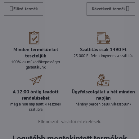
Előző termék
Következő termék
Minden termékünket
Szállítás csak 1490 Ft
teszteljük
25 000 Ft felett ingyenes a szállítás
100%-os működőképességet
garantálunk
A 12:00 óráig leadott
Ügyfélszolgálat a hét minden
rendeléseket
napján
még a mai nap alatt ki lesznek
néhány percen belül válaszolunk
szállítva
Ellenőrzött vásárlói értékelések.
Legutóbb megtekintett termékek