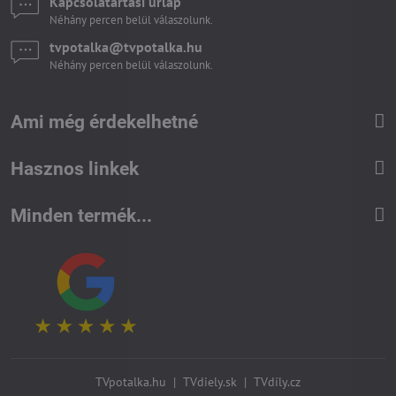
Kapcsolatartási űrlap
Néhány percen belül válaszolunk.
tvpotalka​@tvpotalka​.hu
Néhány percen belül válaszolunk.
Ami még érdekelhetné
Hasznos linkek
Minden termék...
TVpotalka.hu
|
TVdiely.sk
|
TVdíly.cz