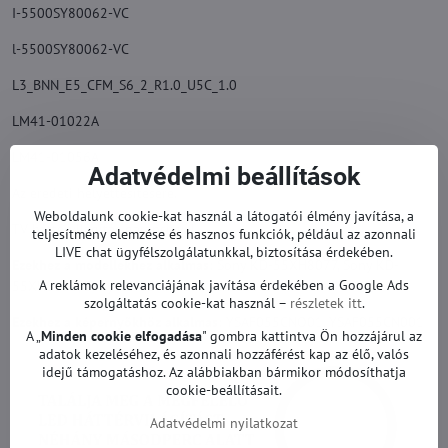
I-5500SY80062-VC
l-5500SY80062-VC
L3_BNN_E5_CFM_S6_2_R1.0_U5C_1.0
LM41-01022A
LM41-01056A
Adatvédelmi beállítások
Az eredeti helyettesítésére.
Weboldalunk cookie-kat használ a látogatói élmény javítása, a
TV háttérvilágítás garanciával.
teljesítmény elemzése és hasznos funkciók, például az azonnali
LIVE chat ügyfélszolgálatunkkal, biztosítása érdekében.
Ezekhez a modellekhez alkalmas:
Sony KD-55XH8077, Sony KD-
A reklámok relevanciájának javítása érdekében a Google Ads
55XH8096, Sony KD-55XH8196 és mások.
szolgáltatás cookie-kat használ –
részletek itt
.
Ezekhez a képernyőkhöz alkalmas:
YSAF055CNO01, YSAF055CN001
A „
Minden cookie elfogadása
" gombra kattintva Ön hozzájárul az
adatok kezeléséhez, és azonnali hozzáférést kap az élő, valós
idejű támogatáshoz. Az alábbiakban bármikor módosíthatja
cookie-beállításait.
Adatvédelmi nyilatkozat