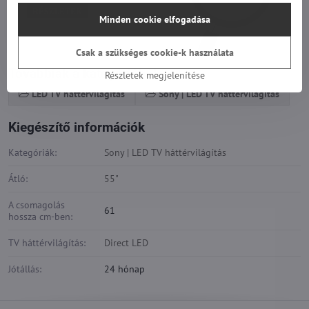
Minden cookie elfogadása
Csak a szükséges cookie-k használata
Továbbiak a kategóriából
Részletek megjelenítése
LED TV háttérvilágítás
Sony | LED TV háttérvilágítás
Kiegészítő információk
Kategóriák:
Sony | LED TV háttérvilágítás
Átló:
55"
A csomagolás
61
hossza cm-ben:
TV háttérvilágítás:
Direct LED
Jótállás:
24 hónap