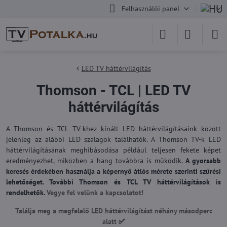
Felhasználói panel
LED TV háttérvilágítás
Thomson - TCL | LED TV
háttérvilágítás
A Thomson és TCL TV-khez kínált LED háttérvilágításaink között
jelenleg az alábbi LED szalagok találhatók. A Thomson TV-k LED
háttérvilágításának meghibásodása például teljesen fekete képet
eredményezhet, miközben a hang továbbra is működik.
A gyorsabb
keresés érdekében használja a képernyő átlós mérete szerinti szűrési
lehetőséget. További Thomson és TCL TV háttérvilágítások is
rendelhetők.
Vegye fel velünk a kapcsolatot!
Találja meg a megfelelő LED háttérvilágítást néhány másodperc
alatt
✅