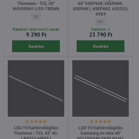
Thomson - TCL 50"
65" 65EP668, 65EP680,
N4V500H1-LS5-TREM6
65EP681, 65EP682, 65S525,
65S4
LED TV háttérvilágítás Thomson - TCL 50" N4V500H1-LS5-TREM6 - 
50"
LED TV háttérvilágítás T
65"
Raktáron: több mint 5 darab
Raktáron: 2
9 290 Ft
23 790 Ft
Kosárba
Kosárba
LED TV háttérvilágítás
LED TV háttérvilágítás
Thomson / TCL 43" 4C-
Samsung és más 40"
LB4321-HR03J
2011SGS40 5630 60 H1,