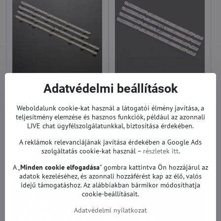
Adatvédelmi beállítások
LED TV háttérvilágítás
LED TV háttérvilágítás
Thomson 43HR330M11A1 |
Thomson 4C-LB5507-YH01J
Weboldalunk cookie-kat használ a látogatói élmény javítása, a
43UD
| 50UD
teljesítmény elemzése és hasznos funkciók, például az azonnali
LED TV háttérvilágítás Thomson 43HR330M11A1 | 43UD - Átló:
LED TV háttérvilágítás T
43"
50"
LIVE chat ügyfélszolgálatunkkal, biztosítása érdekében.
Raktáron: több mint 5 darab
Raktáron: 4
10 390 Ft
11 990 Ft
A reklámok relevanciájának javítása érdekében a Google Ads
szolgáltatás cookie-kat használ –
részletek itt
.
Kosárba
Kosárba
A „
Minden cookie elfogadása
" gombra kattintva Ön hozzájárul az
adatok kezeléséhez, és azonnali hozzáférést kap az élő, valós
idejű támogatáshoz. Az alábbiakban bármikor módosíthatja
cookie-beállításait.
Adatvédelmi nyilatkozat