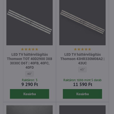
LED TV háttérvilágítás
LED TV háttérvilágítás
Thomson TOT 40D2900 3X8
Thomson 43HR330M08A2 |
3030C D6T | 40FB, 40FC,
43UC
40FD
LED TV háttérvilágítás 
43"
LED TV háttérvilágítás Thomson TOT 40D2900 3X8 3030C D6T | 40
40"
Raktáron: 3
Raktáron: több mint 5 darab
9 290 Ft
11 590 Ft
Kosárba
Kosárba