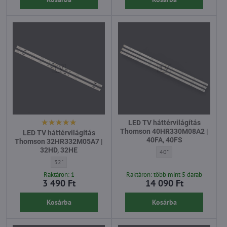
LED TV háttérvilágítás
Thomson 40HR330M08A2 |
LED TV háttérvilágítás
40FA, 40FS
Thomson 32HR332M05A7 |
32HD, 32HE
LED TV háttérvilágítás T
40"
LED TV háttérvilágítás Thomson 32HR332M05A7 | 32HD, 32HE - Át
32"
Raktáron: 1
Raktáron: több mint 5 darab
3 490 Ft
14 090 Ft
Kosárba
Kosárba