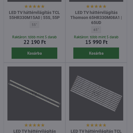
LED TV háttérvilágítás TCL
LED TV háttérvilágítás
55HR330M15A0 | 55S, 55P
Thomson 65HR330M08A1 |
65UD
LED TV háttérvilágítás TCL 55HR330M15A0 | 55S, 55P - Átló:
55"
LED TV háttérvilágítás 
65"
Raktáron: több mint 5 darab
Raktáron: több mint 5 darab
22 190 Ft
15 990 Ft
Kosárba
Kosárba
LED TV háttérvilágítás
LED TV háttérvilágítás TCL