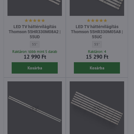
LED TV háttérvilágítás
LED TV háttérvilágítás
Thomson 55HR330M08A2 |
Thomson 55HR330M05A8 |
55UD
55UC
LED TV háttérvilágítás Thomson 55HR330M08A2 | 55UD - Átló:
LED TV háttérvilágítás 
55"
55"
Raktáron: több mint 5 darab
Raktáron: 4
12 990 Ft
15 290 Ft
Kosárba
Kosárba