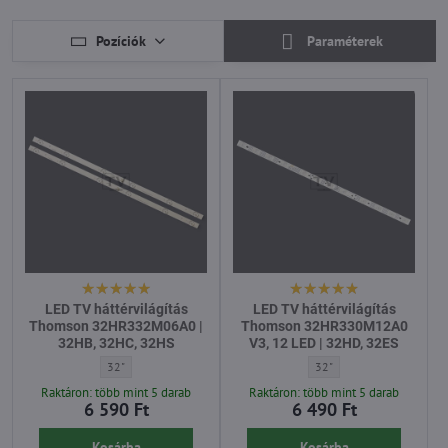
Pozíciók
Paraméterek
LED TV háttérvilágítás
LED TV háttérvilágítás
Thomson 32HR332M06A0 |
Thomson 32HR330M12A0
32HB, 32HC, 32HS
V3, 12 LED | 32HD, 32ES
LED TV háttérvilágítás Thomson 32HR332M06A0 | 32HB, 32HC, 32H
LED TV háttérvilágítás T
32"
32"
Raktáron: több mint 5 darab
Raktáron: több mint 5 darab
6 590 Ft
6 490 Ft
Kosárba
Kosárba