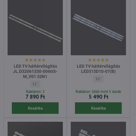
LED TV háttérvilágítás
LED TV háttérvilágítás
JL.D32061330-006GS-
LED315D10-07(B)
M_V01 32N1
LED TV háttérvilágítás LE
32"
LED TV háttérvilágítás JL.D32061330-006GS-M_V01 32N1 - Átló:
32"
Raktáron: 2
Raktáron: több mint 5 darab
7 890 Ft
5 490 Ft
Kosárba
Kosárba