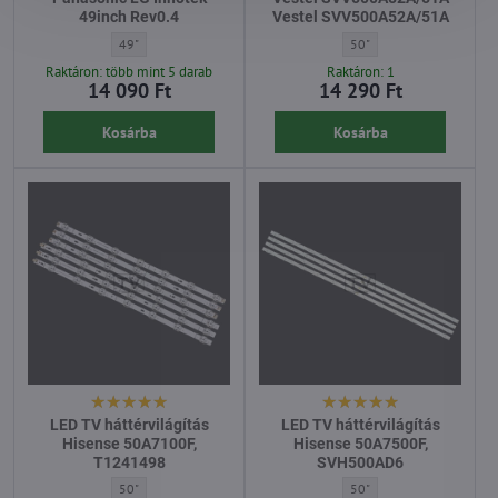
49inch Rev0.4
Vestel SVV500A52A/51A
LED TV háttérvilágítás Panasonic LG Innotek 49inch Rev0.4 - Átló:
LED TV háttérvilágítás V
49"
50"
Raktáron: több mint 5 darab
Raktáron: 1
14 090 Ft
14 290 Ft
Kosárba
Kosárba
LED TV háttérvilágítás
LED TV háttérvilágítás
Hisense 50A7100F,
Hisense 50A7500F,
T1241498
SVH500AD6
LED TV háttérvilágítás Hisense 50A7100F, T1241498 - Átló:
LED TV háttérvilágítás H
50"
50"