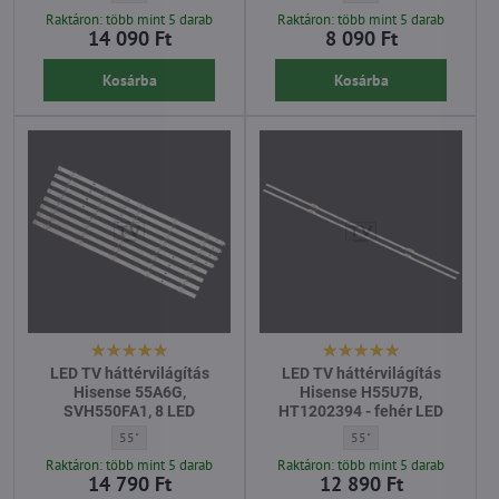
Raktáron: több mint 5 darab
Raktáron: több mint 5 darab
14 090 Ft
8 090 Ft
Kosárba
Kosárba
LED TV háttérvilágítás
LED TV háttérvilágítás
Hisense 55A6G,
Hisense H55U7B,
SVH550FA1, 8 LED
HT1202394 - fehér LED
LED TV háttérvilágítás Hisense 55A6G, SVH550FA1, 8 LED - Átló:
LED TV háttérvilágítás Hi
55"
55"
Raktáron: több mint 5 darab
Raktáron: több mint 5 darab
14 790 Ft
12 890 Ft