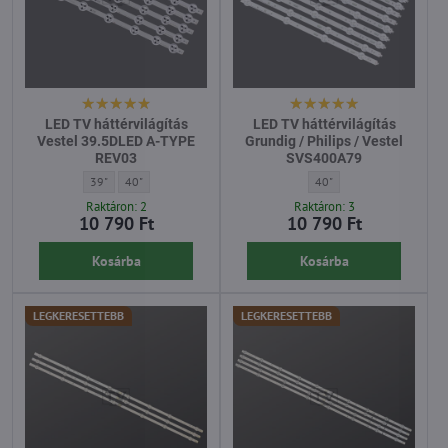
LED TV háttérvilágítás
LED TV háttérvilágítás
Vestel 39.5DLED A-TYPE
Grundig / Philips / Vestel
REV03
SVS400A79
LED TV háttérvilágítás Vestel 39.5DLED A-TYPE REV03 - Átló:
LED TV háttérvilágítás Vestel 39.5DLED A-TYPE REV03 - Átló:
LED TV háttérvilágítás Gru
39"
40"
40"
Raktáron: 2
Raktáron: 3
10 790 Ft
10 790 Ft
Kosárba
Kosárba
LEGKERESETTEBB
LEGKERESETTEBB