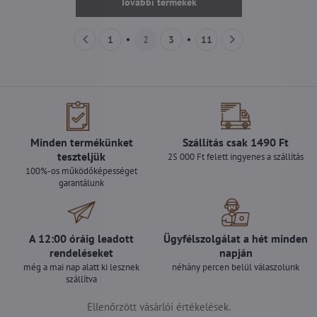
További termékek
1
2
3
11
Minden termékünket
Szállítás csak 1490 Ft
teszteljük
25 000 Ft felett ingyenes a szállítás
100%-os működőképességet
garantálunk
A 12:00 óráig leadott
Ügyfélszolgálat a hét minden
rendeléseket
napján
még a mai nap alatt ki lesznek
néhány percen belül válaszolunk
szállítva
Ellenőrzött vásárlói értékelések.