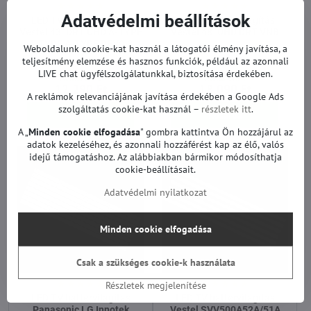
Adatvédelmi beállítások
LED TV háttérvilágítás
LED TV háttérvilágítás
Vestel 43" DRT UHD A-TYPE
Vestel 48" UHD DRT VNB
A-TYPE A-TYPE REV0.3
Weboldalunk cookie-kat használ a látogatói élmény javítása, a
LED TV háttérvilágítás Ve
48"
LED TV háttérvilágítás Vestel 43" DRT UHD A-TYPE A-TYPE A-TYPE R
teljesítmény elemzése és hasznos funkciók, például az azonnali
43"
LIVE chat ügyfélszolgálatunkkal, biztosítása érdekében.
Raktáron: 1
Raktáron: 4
12 290 Ft
18 090 Ft
A reklámok relevanciájának javítása érdekében a Google Ads
szolgáltatás cookie-kat használ –
részletek itt
.
Kosárba
Kosárba
A „
Minden cookie elfogadása
" gombra kattintva Ön hozzájárul az
adatok kezeléséhez, és azonnali hozzáférést kap az élő, valós
idejű támogatáshoz. Az alábbiakban bármikor módosíthatja
cookie-beállításait.
Adatvédelmi nyilatkozat
Minden cookie elfogadása
Csak a szükséges cookie-k használata
Részletek megjelenítése
LED TV háttérvilágítás
LED TV háttérvilágítás
Panasonic LG Innotek
Vestel SVV500A52A/51A