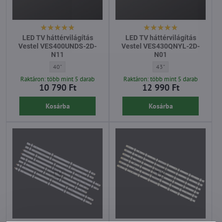
LED TV háttérvilágítás
LED TV háttérvilágítás
Vestel VES400UNDS-2D-
Vestel VES430QNYL-2D-
N11
N01
LED TV háttérvilágítás Vestel VES400UNDS-2D-N11 - Átló:
LED TV háttérvilágítás V
40"
43"
Raktáron: több mint 5 darab
Raktáron: több mint 5 darab
10 790 Ft
12 990 Ft
Kosárba
Kosárba