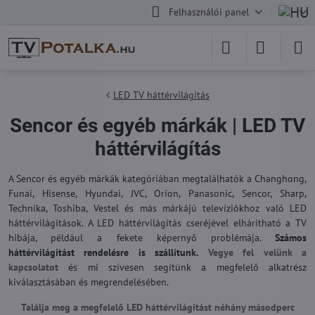
Felhasználói panel
LED TV háttérvilágítás
Sencor és egyéb márkák | LED TV
háttérvilágítás
A Sencor és egyéb márkák kategóriában megtalálhatók a Changhong,
Funai, Hisense, Hyundai, JVC, Orion, Panasonic, Sencor, Sharp,
Technika, Toshiba, Vestel és más márkájú televíziókhoz való LED
háttérvilágítások. A LED háttérvilágítás cseréjével elhárítható a TV
hibája, például a fekete képernyő problémája.
Számos
háttérvilágítást rendelésre is szállítunk.
Vegye fel velünk a
kapcsolatot
és mi szívesen segítünk a megfelelő alkatrész
kiválasztásában és megrendelésében.
Találja meg a megfelelő LED háttérvilágítást néhány másodperc