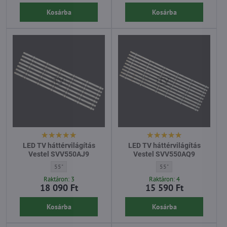
Kosárba
Kosárba
LED TV háttérvilágítás
LED TV háttérvilágítás
Vestel SVV550AJ9
Vestel SVV550AQ9
LED TV háttérvilágítás Vestel SVV550AJ9 - Átló:
LED TV háttérvilágítás Ve
55"
55"
Raktáron: 3
Raktáron: 4
18 090 Ft
15 590 Ft
Kosárba
Kosárba