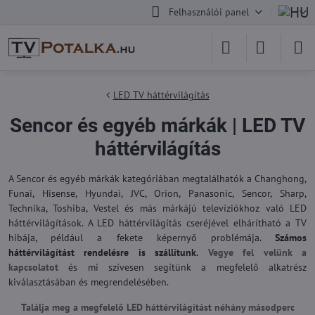
Felhasználói panel
LED TV háttérvilágítás
Sencor és egyéb márkák | LED TV
háttérvilágítás
A Sencor és egyéb márkák kategóriában megtalálhatók a Changhong,
Funai, Hisense, Hyundai, JVC, Orion, Panasonic, Sencor, Sharp,
Technika, Toshiba, Vestel és más márkájú televíziókhoz való LED
háttérvilágítások. A LED háttérvilágítás cseréjével elhárítható a TV
hibája, például a fekete képernyő problémája.
Számos
háttérvilágítást rendelésre is szállítunk.
Vegye fel velünk a
kapcsolatot
és mi szívesen segítünk a megfelelő alkatrész
kiválasztásában és megrendelésében.
Találja meg a megfelelő LED háttérvilágítást néhány másodperc