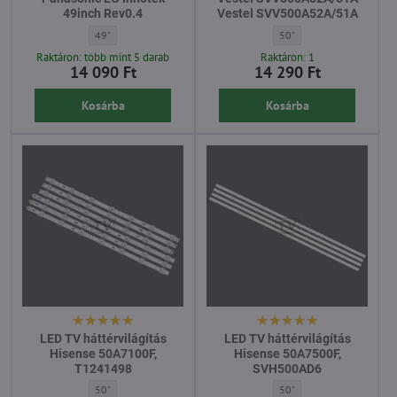
49inch Rev0.4
Vestel SVV500A52A/51A
LED TV háttérvilágítás Panasonic LG Innotek 49inch Rev0.4 - Átló:
LED TV háttérvilágítás V
49"
50"
Raktáron: több mint 5 darab
Raktáron: 1
14 090 Ft
14 290 Ft
Kosárba
Kosárba
LED TV háttérvilágítás
LED TV háttérvilágítás
Hisense 50A7100F,
Hisense 50A7500F,
T1241498
SVH500AD6
LED TV háttérvilágítás Hisense 50A7100F, T1241498 - Átló:
LED TV háttérvilágítás H
50"
50"