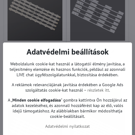
Adatvédelmi beállítások
LED TV háttérvilágítás
LED TV háttérvilágítás
Vestel VES390UNDC-01
KDL39SS662U,
KDL40SS662U
Weboldalunk cookie-kat használ a látogatói élmény javítása, a
LED TV háttérvilágítás Vestel VES390UNDC-01 - Átló:
LED TV háttérvilágítás Vestel VES390UNDC-01 - Átló:
39"
40"
LED TV háttérvilágítás KDL3
LED TV háttérvilágít
teljesítmény elemzése és hasznos funkciók, például az azonnali
39"
40"
LIVE chat ügyfélszolgálatunkkal, biztosítása érdekében.
Raktáron: több mint 5 darab
Raktáron: 4
10 290 Ft
13 290 Ft
A reklámok relevanciájának javítása érdekében a Google Ads
szolgáltatás cookie-kat használ –
részletek itt
.
Kosárba
Kosárba
A „
Minden cookie elfogadása
" gombra kattintva Ön hozzájárul az
adatok kezeléséhez, és azonnali hozzáférést kap az élő, valós
idejű támogatáshoz. Az alábbiakban bármikor módosíthatja
cookie-beállításait.
Adatvédelmi nyilatkozat