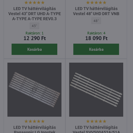
LED TV háttérvilágítás
LED TV háttérvilágítás
Vestel 43" DRT UHD A-TYPE
Vestel 48" UHD DRT VNB
A-TYPE A-TYPE REV0.3
LED TV háttérvilágítás Ve
48"
LED TV háttérvilágítás Vestel 43" DRT UHD A-TYPE A-TYPE A-TYPE R
43"
Raktáron: 1
Raktáron: 4
12 290 Ft
18 090 Ft
Kosárba
Kosárba
LED TV háttérvilágítás
LED TV háttérvilágítás
Panasonic LG Innotek
Vestel SVV500A52A/51A