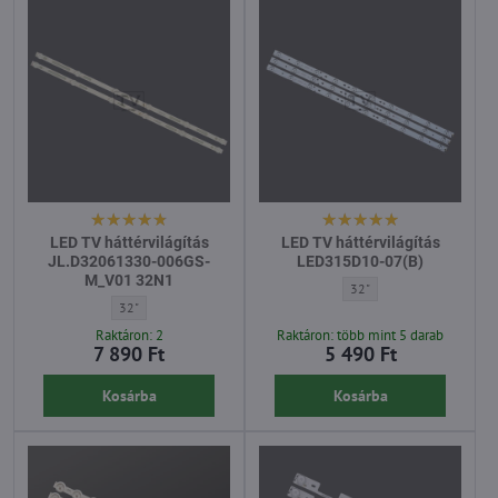
LED TV háttérvilágítás
LED TV háttérvilágítás
JL.D32061330-006GS-
LED315D10-07(B)
M_V01 32N1
LED TV háttérvilágítás LE
32"
LED TV háttérvilágítás JL.D32061330-006GS-M_V01 32N1 - Átló:
32"
Raktáron: 2
Raktáron: több mint 5 darab
7 890 Ft
5 490 Ft
Kosárba
Kosárba