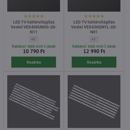
LED TV háttérvilágítás
LED TV háttérvilágítás
Vestel VES400UNDS-2D-
Vestel VES430QNYL-2D-
N11
N01
LED TV háttérvilágítás Vestel VES400UNDS-2D-N11 - Átló:
LED TV háttérvilágítás V
40"
43"
Raktáron: több mint 5 darab
Raktáron: több mint 5 darab
10 790 Ft
12 990 Ft
Kosárba
Kosárba