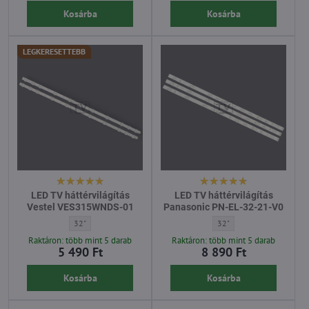
Kosárba
Kosárba
LEGKERESETTEBB
LED TV háttérvilágítás
LED TV háttérvilágítás
Vestel VES315WNDS-01
Panasonic PN-EL-32-21-V0
LED TV háttérvilágítás Vestel VES315WNDS-01 - Átló:
LED TV háttérvilágítás Pa
32"
32"
Raktáron: több mint 5 darab
Raktáron: több mint 5 darab
5 490 Ft
8 890 Ft
Kosárba
Kosárba