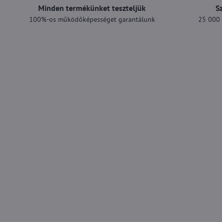
Minden termékünket teszteljük
S
100%-os működőképességet garantálunk
25 000 F