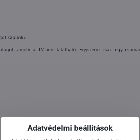
got kapunk).
alagot, amely a TV-ben található. Egyszerre csak egy csoma
Adatvédelmi beállítások