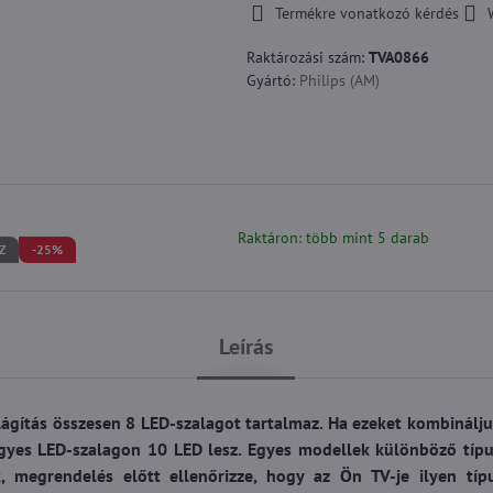
Termékre vonatkozó kérdés
Raktározási szám:
TVA0866
Gyártó:
Philips (AM)
Raktáron: több mint 5 darab
Z
-25%
Leírás
ítás összesen 8 LED-szalagot tartalmaz. Ha ezeket kombinálju
yes LED-szalagon 10 LED lesz. Egyes modellek különböző típ
k, megrendelés előtt ellenőrizze, hogy az Ön TV-je ilyen tí