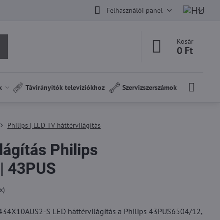
Felhasználói panel
Kosár
0 Ft
k
Távirányítók televíziókhoz
Szervizszerszámok
Philips | LED TV háttérvilágítás
lágítás Philips
| 43PUS
x)
434X10AUS2-S LED háttérvilágítás a Philips 43PUS6504/12,