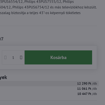
43PUS6554/12, Philips 43PUS7555/12, Philips
4/12, Philips 43PUS6754/12 és más televíziókhoz készült.
alag biztosítja a teljes 43"-os képernyő tökéletes
/7
Kosárba
yek
12 290 Ft
/db
11 061 Ft
/db
10 447 Ft
/db