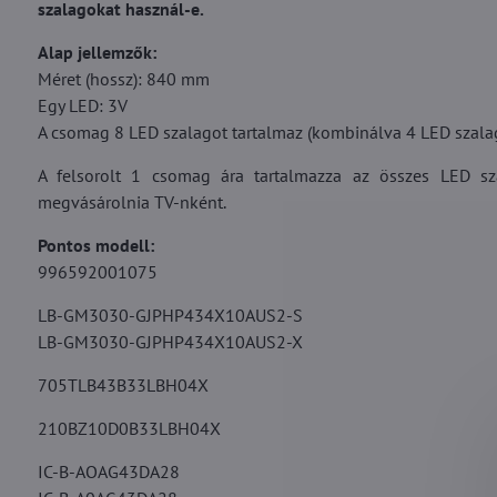
szalagokat használ-e.
Alap jellemzők:
Méret (hossz): 840 mm
Egy LED: 3V
A csomag 8 LED szalagot tartalmaz (kombinálva 4 LED szala
A felsorolt 1 csomag ára tartalmazza az összes LED sz
megvásárolnia TV-nként.
Pontos modell:
996592001075
LB-GM3030-GJPHP434X10AUS2-S
LB-GM3030-GJPHP434X10AUS2-X
705TLB43B33LBH04X
210BZ10D0B33LBH04X
IC-B-AOAG43DA28