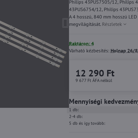
Philips 43PUS7505/12, Philips 
43PUS6754/12, Philips 43PUS730
A 4 hosszú, 840 mm hosszú LED sz
megvilágítását.
Részletek
Raktáron: 4
Várható kézbesítés:
Holnap
26/8
12 290 Ft
9 677 Ft
ÁFA nélkül
Mennyiségi kedvezmén
1
db:
2-4
db:
5
db
és így tovább
: