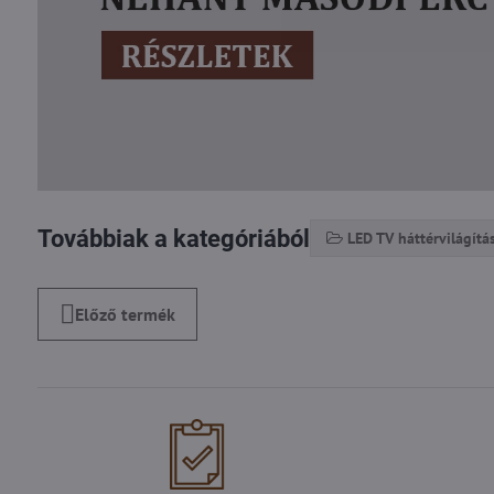
Továbbiak a kategóriából
LED TV háttérvilágítá
Előző termék