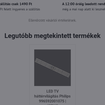
zállítás csak 1490 Ft
A 12:00 óráig leadott ren
t felett ingyenes a szállítás
még a mai nap alatt ki lesznek
Ellenőrzött vásárlói értékelések.
Legutóbb megtekintett termékek
LED TV
háttérvilágítás Philips
996592001075 |