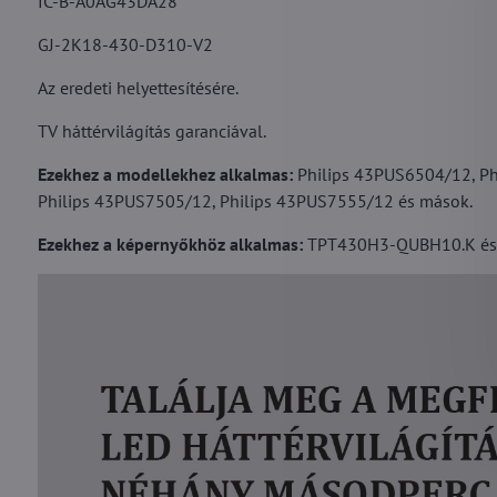
IC-B-A0AG43DA28
GJ-2K18-430-D310-V2
Az eredeti helyettesítésére.
TV háttérvilágítás garanciával.
Ezekhez a modellekhez alkalmas:
Philips 43PUS6504/12, Ph
Philips 43PUS7505/12, Philips 43PUS7555/12 és mások.
Ezekhez a képernyőkhöz alkalmas:
TPT430H3-QUBH10.K és