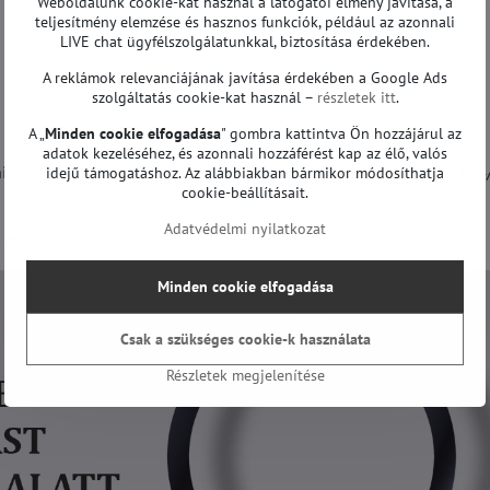
Weboldalunk cookie-kat használ a látogatói élmény javítása, a
teljesítmény elemzése és hasznos funkciók, például az azonnali
LIVE chat ügyfélszolgálatunkkal, biztosítása érdekében.
A reklámok relevanciájának javítása érdekében a Google Ads
szolgáltatás cookie-kat használ –
részletek itt
.
A „
Minden cookie elfogadása
" gombra kattintva Ön hozzájárul az
adatok kezeléséhez, és azonnali hozzáférést kap az élő, valós
ilips 43PUS6554/12, Philips 43PUS6754/12, Philips 43PUS7304
idejű támogatáshoz. Az alábbiakban bármikor módosíthatja
cookie-beállításait.
Adatvédelmi nyilatkozat
 mások.
Minden cookie elfogadása
Csak a szükséges cookie-k használata
Részletek megjelenítése