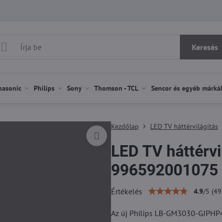
Keresés
nasonic
Philips
Sony
Thomson - TCL
Sencor és egyéb márká
Kezdőlap
LED TV háttérvilágítás
LED TV háttérvi
996592001075 
Értékelés
4.9
/
5
(
49
Az új Philips LB-GM3030-GJPHP