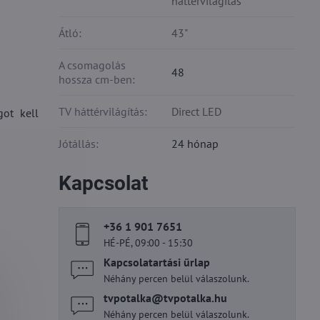
háttérvilágítás
Átló:
43"
A csomagolás
48
hossza cm-ben:
TV háttérvilágítás:
Direct LED
got kell
Jótállás:
24 hónap
Kapcsolat
+36 1 901 7651
HÉ-PÉ, 09:00 - 15:30
Kapcsolatartási űrlap
Néhány percen belül válaszolunk.
tvpotalka​@tvpotalka​.hu
Néhány percen belül válaszolunk.