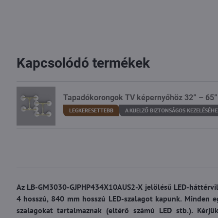
Kapcsolódó termékek
Tapadókorongok TV képernyőhöz 32” – 65”
LEGKERESETTEBB
A KIJELZŐ BIZTONSÁGOS KEZELÉSÉHE
Az LB-GM3030-GJPHP434X10AUS2-X jelölésű LED-háttérvilág
4 hosszú, 840 mm hosszú LED-szalagot kapunk. Minden eg
szalagokat tartalmaznak (eltérő számú LED stb.). Kérjü