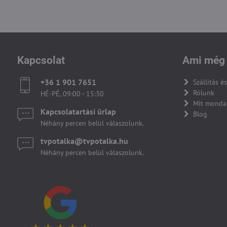
Kapcsolat
Ami még 
+36 1 901 7651
Szállítás és
Rólunk
HÉ-PÉ, 09:00 - 15:30
Mit monda
Kapcsolatartási űrlap
Blog
Néhány percen belül válaszolunk.
tvpotalka​@tvpotalka​.hu
Néhány percen belül válaszolunk.