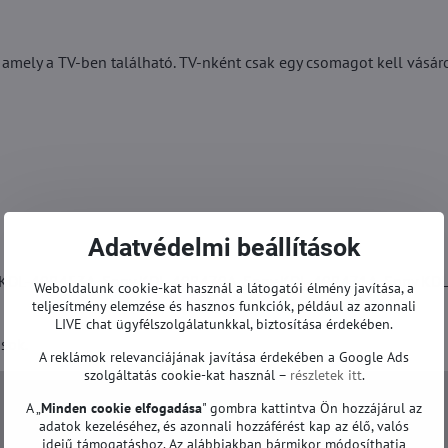
 amely a TV-ben található. TV-nként csak egy csomagot kell vásáro
Adatvédelmi beállítások
KDL-40R453A, Sony KDL-40R470A, Sony KDL-40R471A, Sony KDL
Weboldalunk cookie-kat használ a látogatói élmény javítása, a
teljesítmény elemzése és hasznos funkciók, például az azonnali
LIVE chat ügyfélszolgálatunkkal, biztosítása érdekében.
sok.
A reklámok relevanciájának javítása érdekében a Google Ads
szolgáltatás cookie-kat használ –
részletek itt
.
A „
Minden cookie elfogadása
" gombra kattintva Ön hozzájárul az
adatok kezeléséhez, és azonnali hozzáférést kap az élő, valós
idejű támogatáshoz. Az alábbiakban bármikor módosíthatja