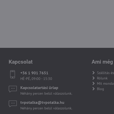
Kapcsolat
Ami még 
+36 1 901 7651
Szállítás és
Rólunk
HÉ-PÉ, 09:00 - 15:30
Mit monda
Kapcsolatartási űrlap
Blog
Néhány percen belül válaszolunk.
tvpotalka​@tvpotalka​.hu
Néhány percen belül válaszolunk.