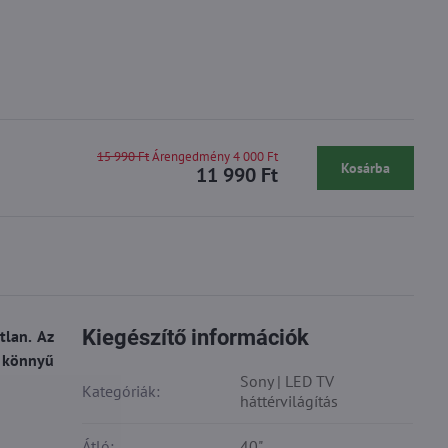
15 990 Ft
Árengedmény 4 000 Ft
Kosárba
11 990 Ft
Kiegészítő információk
tlan. Az
A könnyű
Sony | LED TV
Kategóriák:
háttérvilágítás
Átló:
40"