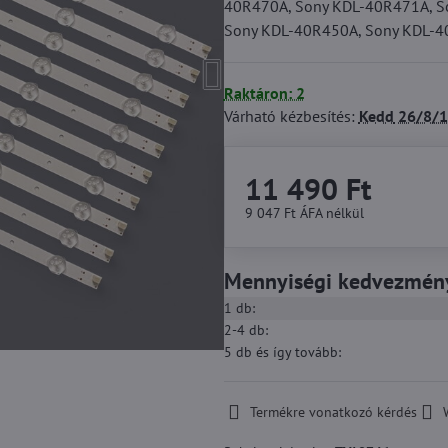
40R470A, Sony KDL-40R471A, S
Sony KDL-40R450A, Sony KDL-4
Raktáron: 2
Várható kézbesítés:
Kedd
26/8/1
11 490 Ft
9 047 Ft
ÁFA nélkül
Mennyiségi kedvezmén
1
db:
2-4
db:
5
db
és így tovább
:
Termékre vonatkozó kérdés