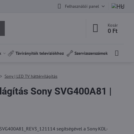
Felhasználói panel
Kosár
0 Ft
k
Távirányítók televíziókhoz
Szervizszerszámok
Sony | LED TV háttérvilágítás
ilágítás Sony SVG400A81 |
az SVG400A81_REV3_121114 segítségével a Sony KDL-