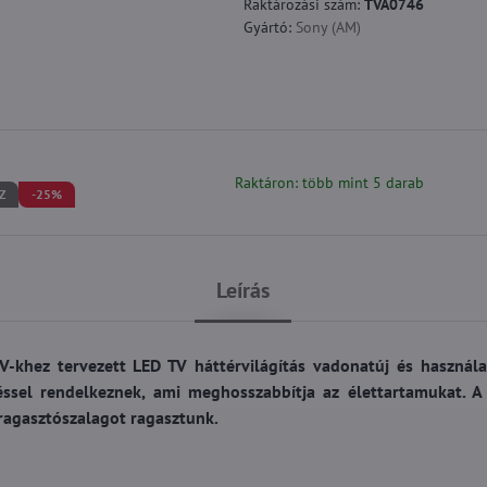
Raktározási szám:
TVA0746
Gyártó:
Sony (AM)
Raktáron: több mint 5 darab
Z
-25%
Leírás
khez tervezett LED TV háttérvilágítás vadonatúj és használa
ssel rendelkeznek, ami meghosszabbítja az élettartamukat. 
 ragasztószalagot ragasztunk.