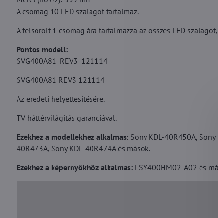
A csomag 10 LED szalagot tartalmaz.
A felsorolt 1 csomag ára tartalmazza az összes LED szalagot,
Pontos modell:
SVG400A81_REV3_121114
SVG400A81 REV3 121114
Az eredeti helyettesítésére.
TV háttérvilágítás garanciával.
Ezekhez a modellekhez alkalmas:
Sony KDL-40R450A, Sony 
40R473A, Sony KDL-40R474A és mások.
Ezekhez a képernyőkhöz alkalmas:
LSY400HM02-A02 és má