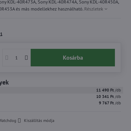
ony KDL-40R473A, Sony KDL-40R474A, Sony KDL-40R450A,
0R453A és más modellekhez használható.
Részletek
1
Kosárba
yek
11 490 Ft
/db
10 341 Ft
/db
9 767 Ft
/db
Watchdog
Kiszállítás módja