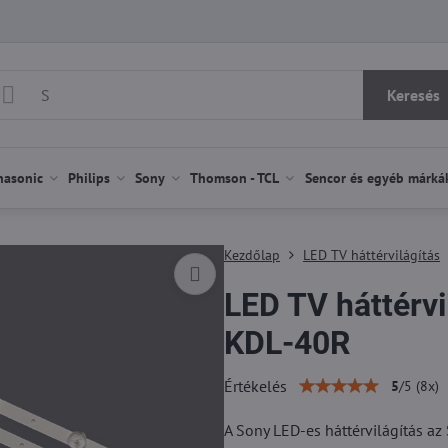
Keresés
nasonic
Philips
Sony
Thomson - TCL
Sencor és egyéb márká
Kezdőlap
LED TV háttérvilágítás
LED TV háttérv
KDL-40R
Értékelés
5
/
5
(
8
x)
A Sony LED-es háttérvilágítás 