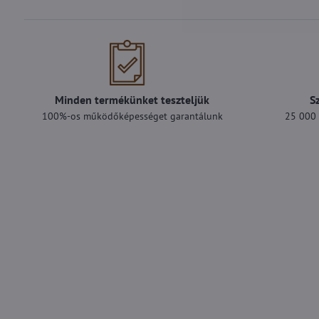
Minden termékünket teszteljük
S
100%-os működőképességet garantálunk
25 000 F