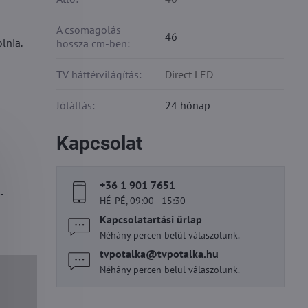
A csomagolás
46
lnia.
hossza cm-ben:
TV háttérvilágítás:
Direct LED
Jótállás:
24 hónap
Kapcsolat
+36 1 901 7651
-
HÉ-PÉ, 09:00 - 15:30
Kapcsolatartási űrlap
Néhány percen belül válaszolunk.
tvpotalka​@tvpotalka​.hu
Néhány percen belül válaszolunk.