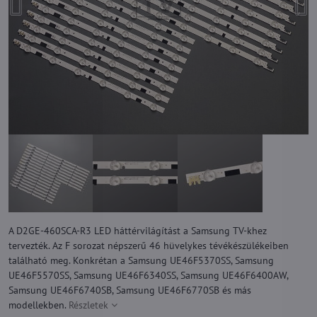
A D2GE-460SCA-R3 LED háttérvilágítást a Samsung TV-khez
tervezték. Az F sorozat népszerű 46 hüvelykes tévékészülékeiben
található meg. Konkrétan a Samsung UE46F5370SS, Samsung
UE46F5570SS, Samsung UE46F6340SS, Samsung UE46F6400AW,
Samsung UE46F6740SB, Samsung UE46F6770SB és más
modellekben.
Részletek