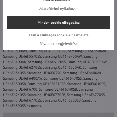
cookie-beállításait.
2013SV46F
Adatvédelmi nyilatkozat
BN96-25308A + BN96-25309A
BN9625308A + BN9625309A
Minden cookie elfogadása
Az eredeti helyettesítésére.
Csak a szükséges cookie-k használata
TV háttérvilágítás garanciával.
Részletek megjelenítése
Ezekhez a modellekhez alkalmas:
Samsung UE46F5000AW, Samsung
UE46F5300AW, Samsung UE46F5370SS, Samsung UE46F5500AK,
Samsung UE46F5570SS, Samsung UE46F5700AW, Samsung
UE46F6100AK, Samsung UE46F6170SS, Samsung UE46F6200AW,
Samsung UE46F6270SS, Samsung UE46F6320AK, Samsung
UE46F6340SS, Samsung UE46F6350, Samsung UE46F6400AK,
Samsung UE46F6400AW, Samsung UE46F6470SS, Samsung
UE46F6500SB, Samsung UE46F6510SB, Samsung UE46F6640SS,
Samsung UE46F6700, Samsung UE46F6740SB, Samsung
UE46F6740SS, Samsung UE46F6770SB, Samsung UE46F6770SS,
Samsung UE46F6770SS, Samsung UE46F6800SB, Samsung
UE46F6890SS és mások.