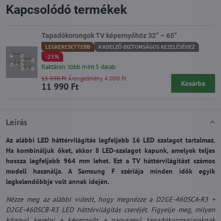
Kapcsolódó termékek
Tapadókorongok TV képernyőhöz 32” – 65”
LEGKERESETTEBB
A KIJELZŐ BIZTONSÁGOS KEZELÉSÉHEZ
-25%
Raktáron: több mint 5 darab
15 990 Ft
Árengedmény 4 000 Ft
Kosárba
11 990 Ft
Leírás
Az alábbi LED háttérvilágítás legfeljebb 16 LED szalagot tartalmaz.
Ha kombináljuk őket, akkor 8 LED-szalagot kapunk, amelyek teljes
hossza legfeljebb 964 mm lehet. Ezt a TV háttérvilágítást számos
modell használja. A Samsung F szériája minden idők egyik
legkelendőbbje volt annak idején.
Nézze meg az alábbi videót, hogy megnézze a D2GE-460SCA-R3 +
D2GE-460SCB-R3 LED háttérvilágítás cseréjét. Figyelje meg, milyen
könnyű kezelni a képernyőt a nagyszerű tapadókorongjainknak