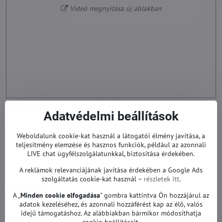
Videó megnyitása új ablakban
Alap jellemzők:
Adatvédelmi beállítások
Méret (hossz): 964 mm
A csomag 16 LED szalagot tartalmaz tartalmaz (8x A + 8x B típus). A 8
Weboldalunk cookie-kat használ a látogatói élmény javítása, a
LED szalag kombinálásával jön létre.
teljesítmény elemzése és hasznos funkciók, például az azonnali
LIVE chat ügyfélszolgálatunkkal, biztosítása érdekében.
A felsorolt 1 csomag ára tartalmazza az összes LED szalagot, amely a
TV-ben található. TV-nként csak egy csomagot kell vásárolnia.
A reklámok relevanciájának javítása érdekében a Google Ads
szolgáltatás cookie-kat használ –
részletek itt
.
Pontos modell:
A „
Minden cookie elfogadása
" gombra kattintva Ön hozzájárul az
D2GE-460SCA-R3 (13.01.14)
adatok kezeléséhez, és azonnali hozzáférést kap az élő, valós
D2GE-460SCB-R3 (13.01.14)
idejű támogatáshoz. Az alábbiakban bármikor módosíthatja