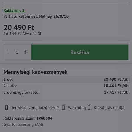
Raktáron: 1
Várható kézbesítés:
Holnap
26/8/10
20 490 Ft
16 134 Ft
ÁFA nélkül
Kosárba
Mennyiségi kedvezmények
1
db:
20 490 Ft
/db
2-4
db:
18 441 Ft
/db
5
db
és így tovább
:
17 417 Ft
/db
Termékre vonatkozó kérdés
Watchdog
Kiszállítás módja
Raktározási szám:
TVA0684
Gyártó:
Samsung (AM)