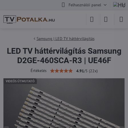
Felhasználói panel
Samsung | LED TV háttérvilágítás
LED TV háttérvilágítás Samsung
D2GE-460SCA-R3 | UE46F
Értékelés
4.91
/
5
(
22
x)
VIDEÓS ÚTMUTATÓ