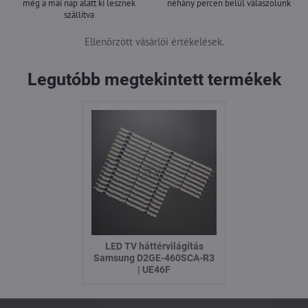
még a mai nap alatt ki lesznek
néhány percen belül válaszolunk
szállítva
Ellenőrzött vásárlói értékelések.
Legutóbb megtekintett termékek
LED TV háttérvilágítás
Samsung D2GE-460SCA-R3
| UE46F