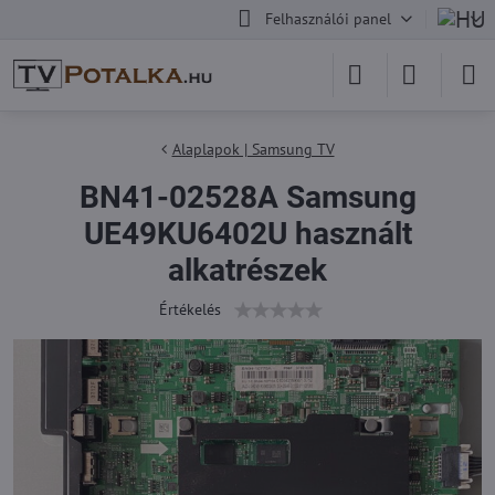
Felhasználói panel
Alaplapok | Samsung TV
BN41-02528A Samsung
UE49KU6402U használt
alkatrészek
Értékelés