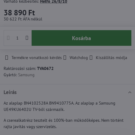
Várható kézbesítés:
Hétfő
26/8/10
38 890 Ft
30 622 Ft
ÁFA nélkül
Kosárba
Termékre vonatkozó kérdés
Watchdog
Kiszállítás módja
Raktározási szám:
TVA0672
Gyártó:
Samsung
Leírás
Az alaplap BN4102528A BN9410775A. Az alaplap a Samsung
UE49KU6402U TV-ből származik.
A cserealkatrész tesztelt és 100%-ban működőképes. Nem történt
rajta javítás vagy szervizelés.