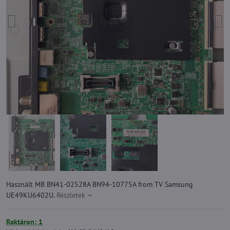
Használt MB BN41-02528A BN94-10775A from TV Samsung
UE49KU6402U.
Részletek
Raktáron: 1