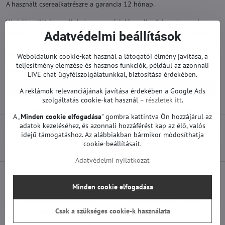
A használt cserealkatrészre a garancia 12 hónap.
Vásárlás előtt javasoljuk, hogy megfelelően ellenőrizze, hogy nincs-e
eltérés a táblával (különösen a képernyő csatlakoztatására szolgáló
Adatvédelmi beállítások
kábelek, tápellátás, stb.). Fontos lehet még a kártya modellszámának
egyezése, amely BN94-gyel kezdődik.
Weboldalunk cookie-kat használ a látogatói élmény javítása, a
teljesítmény elemzése és hasznos funkciók, például az azonnali
Továbbiak a kategóriából
LIVE chat ügyfélszolgálatunkkal, biztosítása érdekében.
Pótalkatrészek | Samsung TV
Alaplapok | Samsung TV
A reklámok relevanciájának javítása érdekében a Google Ads
szolgáltatás cookie-kat használ –
részletek itt
.
A „
Minden cookie elfogadása
" gombra kattintva Ön hozzájárul az
adatok kezeléséhez, és azonnali hozzáférést kap az élő, valós
idejű támogatáshoz. Az alábbiakban bármikor módosíthatja
Előző termék
Következő termék
cookie-beállításait.
Adatvédelmi nyilatkozat
Minden cookie elfogadása
Minden termékünket
Szállítás csak 1490 Ft
teszteljük
Csak a szükséges cookie-k használata
25 000 Ft felett ingyenes a szállítás
100%-os működőképességet