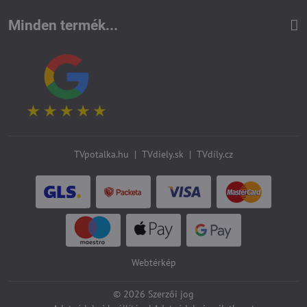
Minden termék...
TVpotalka.hu
|
TVdiely.sk
|
TVdíly.cz
Webtérkép
©
2026
Szerzői jog