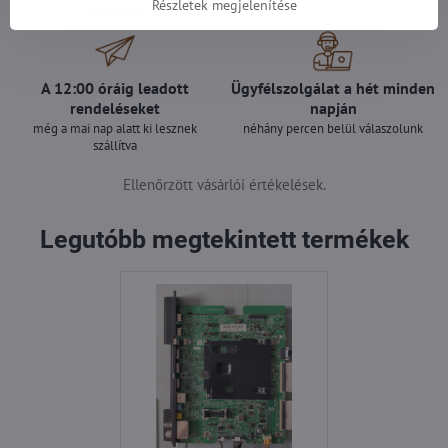
Részletek megjelenítése
garantálunk
A 12:00 óráig leadott
Ügyfélszolgálat a hét minden
rendeléseket
napján
még a mai nap alatt ki lesznek
néhány percen belül válaszolunk
szállítva
Ellenőrzött vásárlói értékelések.
Legutóbb megtekintett termékek