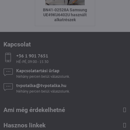
BN41-02528A Samsung
UE49KU6402U használt
alkatrészek
Kapcsolat
+36 1 901 7651
HÉ-PÉ, 09:00 - 15:30
Kapcsolatartási űrlap
Néhány percen belül válaszolunk.
tvpotalka​@tvpotalka​.hu
Néhány percen belül válaszolunk.
Ami még érdekelhetné
Hasznos linkek