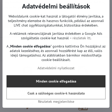
megfelelően ellenőrizze az esetleges eltéréseket a táblával. Kérjük,
Adatvédelmi beállítások
vegye fel velünk a kapcsolatot, ha bármilyen kérdése van.
Weboldalunk cookie-kat használ a látogatói élmény javítása, a
Továbbiak a kategóriából
teljesítmény elemzése és hasznos funkciók, például az azonnali
Pótalkatrészek | LG TV
T-con és egyéb | LG TV
LIVE chat ügyfélszolgálatunkkal, biztosítása érdekében.
A reklámok relevanciájának javítása érdekében a Google Ads
szolgáltatás cookie-kat használ –
részletek itt
.
A „
Minden cookie elfogadása
" gombra kattintva Ön hozzájárul az
Előző termék
Következő termék
adatok kezeléséhez, és azonnali hozzáférést kap az élő, valós
idejű támogatáshoz. Az alábbiakban bármikor módosíthatja
cookie-beállításait.
Adatvédelmi nyilatkozat
Minden termékünket
Szállítás csak 1490 Ft
Minden cookie elfogadása
teszteljük
25 000 Ft felett ingyenes a szállítás
100%-os működőképességet
Csak a szükséges cookie-k használata
garantálunk
Részletek megjelenítése