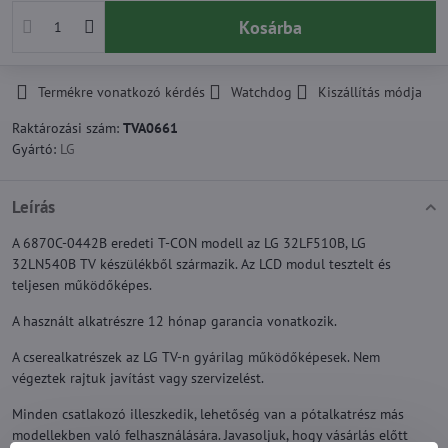
Kosárba
Termékre vonatkozó kérdés
Watchdog
Kiszállítás módja
Raktározási szám:
TVA0661
Gyártó:
LG
Leírás
A 6870C-0442B eredeti T-CON modell az LG 32LF510B, LG
32LN540B TV készülékből származik. Az LCD modul tesztelt és
teljesen működőképes.
A használt alkatrészre 12 hónap garancia vonatkozik.
A cserealkatrészek az LG TV-n gyárilag működőképesek. Nem
végeztek rajtuk javítást vagy szervizelést.
Minden csatlakozó illeszkedik, lehetőség van a pótalkatrész más
modellekben való felhasználására. Javasoljuk, hogy vásárlás előtt