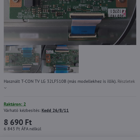
Használt T-CON TV LG 32LF510B (más modellekhez is illik).
Részletek
Raktáron: 2
Várható kézbesítés:
Kedd
26/8/11
8 690 Ft
6 843 Ft
ÁFA nélkül