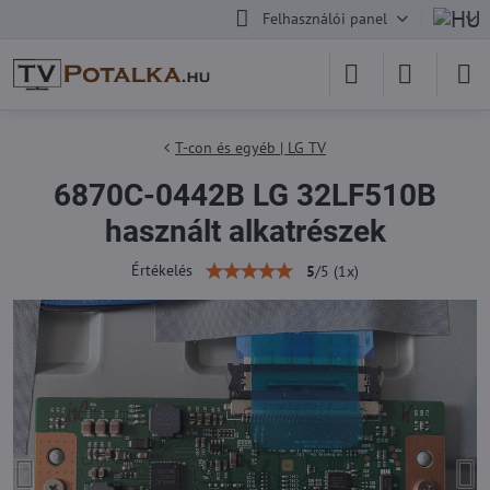
Felhasználói panel
T-con és egyéb | LG TV
6870C-0442B LG 32LF510B
használt alkatrészek
Értékelés
5
/
5
(
1
x)