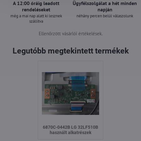
A 12:00 óráig leadott
Ügyfélszolgálat a hét minden
rendeléseket
napján
még a mai nap alatt ki lesznek
néhány percen belül válaszolunk
szállítva
Ellenőrzött vásárlói értékelések.
Legutóbb megtekintett termékek
6870C-0442B LG 32LF510B
használt alkatrészek