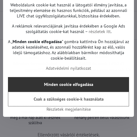
Weboldalunk cookie-kat használ a látogatói élmény javítása, a
teljesítmény elemzése és hasznos funkciók, például az azonnali
LIVE chat ügyfélszolgálatunkkal, biztosítása érdekében.
Előző termék
Következő termék
A reklámok relevanciájának javítása érdekében a Google Ads
szolgáltatás cookie-kat használ –
részletek itt
.
A „
Minden cookie elfogadása
" gombra kattintva Ön hozzájárul az
adatok kezeléséhez, és azonnali hozzáférést kap az élő, valós
idejű támogatáshoz. Az alábbiakban bármikor módosíthatja
cookie-beállításait.
Minden termékünket
Szállítás csak 1490 Ft
Adatvédelmi nyilatkozat
teszteljük
25 000 Ft felett ingyenes a szállítás
100%-os működőképességet
garantálunk
Minden cookie elfogadása
Csak a szükséges cookie-k használata
A 12:00 óráig leadott
Ügyfélszolgálat a hét minden
Részletek megjelenítése
rendeléseket
napján
még a mai nap alatt ki lesznek
néhány percen belül válaszolunk
szállítva
Ellenőrzött vásárlói értékelések.