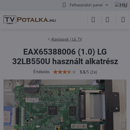
Felhasználói panel
Alaplapok | LG TV
EAX65388006 (1.0) LG
32LB550U használt alkatrész
Értékelés
3.5
/
5
(
2
x)