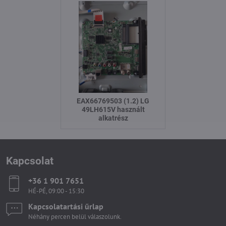
EAX66769503 (1.2) LG
49LH615V használt
alkatrész
Kapcsolat
+36 1 901 7651
HÉ-PÉ, 09:00 - 15:30
Kapcsolatartási űrlap
Néhány percen belül válaszolunk.