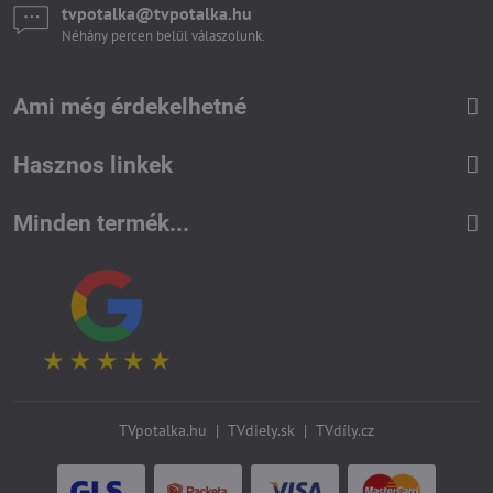
tvpotalka​@tvpotalka​.hu
Néhány percen belül válaszolunk.
Ami még érdekelhetné
Hasznos linkek
Minden termék...
TVpotalka.hu
|
TVdiely.sk
|
TVdíly.cz