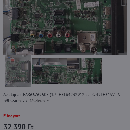
Az alaplap EAX66769503 (1.2) EBT64232912 az LG 49LH615V TV-
ből származik.
Részletek
Elfogyott
32 390 Ft