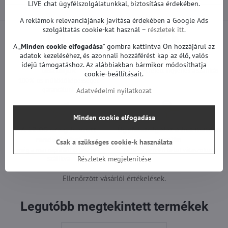
LIVE chat ügyfélszolgálatunkkal, biztosítása érdekében.
A reklámok relevanciájának javítása érdekében a Google Ads
szolgáltatás cookie-kat használ –
részletek itt
.
A „
Minden cookie elfogadása
" gombra kattintva Ön hozzájárul az
adatok kezeléséhez, és azonnali hozzáférést kap az élő, valós
Minden termékünket
Szállítás csak 1490 Ft
idejű támogatáshoz. Az alábbiakban bármikor módosíthatja
teszteljük
25 000 Ft felett ingyenes a szállítás
cookie-beállításait.
100%-os működőképességet
garantálunk
Adatvédelmi nyilatkozat
Minden cookie elfogadása
A 12:00 óráig leadott
Ügyfélszolgálat a hét minden
rendeléseket
napján
Csak a szükséges cookie-k használata
még a mai nap alatt ki lesznek
néhány percen belül válaszolunk
szállítva
Részletek megjelenítése
Ellenőrzött vásárlói értékelések.
Legutóbb megtekintett termékek