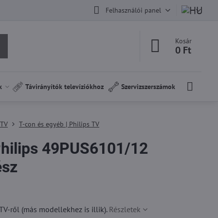
Felhasználói panel
Kosár
0 Ft
k
Távirányítók televíziókhoz
Szervizszerszámok
 TV
T-con és egyéb | Philips TV
hilips 49PUS6101/12
ész
-ről (más modellekhez is illik).
Részletek