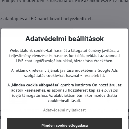
b Philips TV modellben is használatos. Erre az alkatrészre 12 hóna
z alaplap és a LED panel között helyezkedik el.
ps TV
T-con és egyéb | Philips TV
Adatvédelmi beállítások
Weboldalunk cookie-kat használ a látogatói élmény javítása, a
teljesítmény elemzése és hasznos funkciók, például az azonnali
LIVE chat ügyfélszolgálatunkkal, biztosítása érdekében.
A reklámok relevanciájának javítása érdekében a Google Ads
szolgáltatás cookie-kat használ –
részletek itt
.
A „
Minden cookie elfogadása
" gombra kattintva Ön hozzájárul az
adatok kezeléséhez, és azonnali hozzáférést kap az élő, valós
idejű támogatáshoz. Az alábbiakban bármikor módosíthatja
cookie-beállításait.
Adatvédelmi nyilatkozat
zállítás csak 1490 Ft
A 12:00 óráig leadott ren
t felett ingyenes a szállítás
még a mai nap alatt ki lesznek
Minden cookie elfogadása