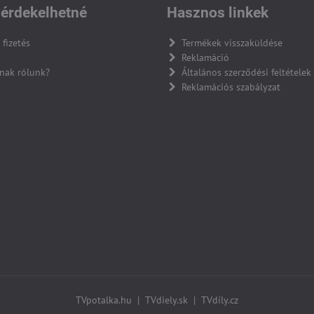
érdekelhetné
Hasznos linkek
 fizetés
Termékek visszaküldése
Reklamáció
nak rólunk?
Általános szerződési feltételek
Reklamációs szabályzat
TVpotalka.hu
|
TVdiely.sk
|
TVdíly.cz