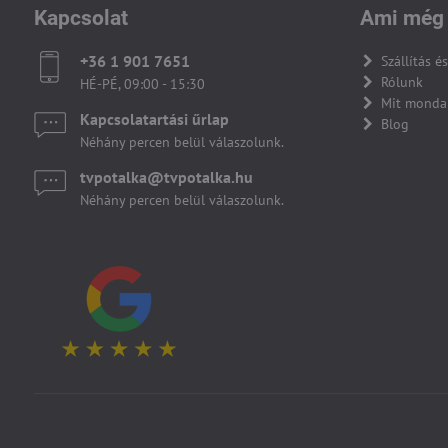
Kapcsolat
Ami még 
+36 1 901 7651
Szállítás és
Rólunk
HÉ-PÉ, 09:00 - 15:30
Mit monda
Kapcsolatartási űrlap
Blog
Néhány percen belül válaszolunk.
tvpotalka​@tvpotalka​.hu
Néhány percen belül válaszolunk.