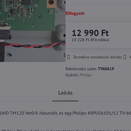
Elfogyott
12 990 Ft
10 228 Ft
ÁFA nélkül
Termékre vonatkozó kérdés
Raktározási szám:
TVA0619
Gyártó:
Philips
Leírás
HD TM120 Ver0.9. Használt, és egy Philips 49PUS6101/12 TV-bő