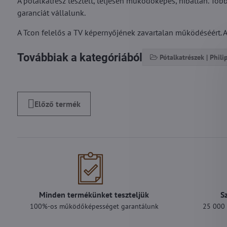
A pótalkatrész tesztelt, teljesen működőképes, hibátlan. Töb
garanciát vállalunk.
A Tcon felelős a TV képernyőjének zavartalan működéséért. A
Továbbiak a kategóriából
Pótalkatrészek | Phili
Előző termék
Minden termékünket teszteljük
S
100%-os működőképességet garantálunk
25 000 F