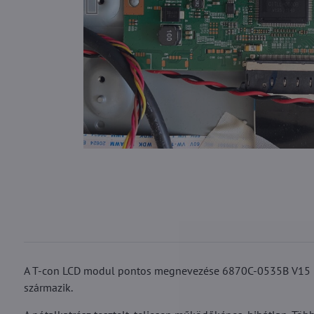
A T-con LCD modul pontos megnevezése 6870C-0535B V15 U
származik.