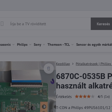
Keresés
nasonic
Philips
Sony
Thomson - TCL
Sencor és egyéb márká
Kezdőlap
Pótalkatrészek | Philips
6870C-0535B P
használt alkatr
Értékelés
4
/
5
(
1
x)
T-CON a Philips 49PUS6101/12 TV